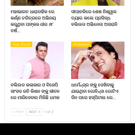
ମହାଭାରତ ଧାରାବାହିକ ରେ
ଦୀପାବଳିରେ ଶେଷ ନିଶ୍ୱାସ
କର୍ଣ୍ଣ ଚରିତ୍ରରେ ଅଭିନୟ
ତ୍ୟାଗ କଲେ ପ୍ରସିଦ୍ଧ
କରୁଥିବା ପଙ୍କଜ ଧୀର ୬୮
ବଲିଉଡ ଅଭିନେତା ଅସରାନି
ବର୍ଷ…
ଦେଶ- ବିଦେଶ
ମନୋରଞ୍ଜନ
ବଲିଉଡ କଳାକାର ଓ ବିଜେପି
ଧର୍ମେନ୍ଦ୍ର ଙ୍କୁ ଦେଖିବାକୁ
ସାଂସଦ ରବି କିଶନ ଙ୍କୁ ଜୀବନ
ଯାଇଥିବା ଗୋବିନ୍ଦା ଗୋଟିଏ
ରେ ମାରିଦେବାର ମିଳିଛି ଧମକ
ଦିନ ପରେ ହସ୍ପିଟାଲ ରେ…
PREV
NEXT
1 of 2