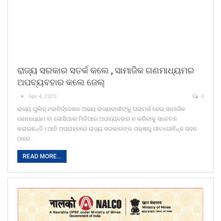
ରାଜ୍ୟ ସରକାର ସତର୍କ କଲେ , ସାମାଜିକ ଗଣମାଧ୍ୟମର
ଅପବ୍ୟବହାର କଲେ ଜେଲ୍‌
Apr 4, 2020
0
ରାଜ୍ୟ ପୁଲିସ୍‌ ମହାନିର୍ଦ୍ଦେଶକ ଅଭୟ ରାଜ୍ୟବାସୀଙ୍କୁ ପରାମର୍ଶ ଦେଇ ସାମାଜିକ
ଗଣମାଧ୍ୟମ ବା ସୋସିଆଲ ମିଡିଆର ଅପବ୍ୟବହାର ନ କରିବାକୁ ସଚେତନ
କରାଇଛନ୍ତି। ଆଜି ଅପରାହ୍ନରେ ରାଜ୍ୟ ସରକାରଙ୍କ ପକ୍ଷରୁ ଗୀତଗୋବିନ୍ଦ ସଦନ
ଠାରେ…
READ MORE...