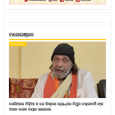
ମନୋରଞ୍ଜନ
ମନୋରଞ୍ଜନ
ସୋସିଆଲ ମିଡ଼ିଆ X ରେ ଡିସ୍କୋ ଡ୍ୟାନ୍ସର ମିଥୁନ ଚକ୍ରବର୍ତୀ ଙ୍କ
ଅଜବ-ଗଜବ ବୟାନ ଭାଇରଲ