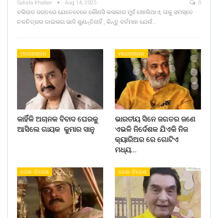
Sakala Khabar
Aug 14, 2025
0
ବଲିଉଡ ଜଗତରେ ଯେତେବେଳେ କୌଣସି କଳାକାର ମୁହଁ ଖୋଲିଥାଏ, ତାକୁ ସମସ୍ତେ
ଚଳଚିତ୍ରର ଡାଇଲଗ ଭାବି ଶୁଣନ୍ତିନାହିଁ , କିନ୍ତୁ ବର୍ତମାନ ଯେଉଁ…
ମନୋରଞ୍ଜନ
ମନୋରଞ୍ଜନ
କାହିଁକି ଅଚାନକ ବିବାଦ ଘେରକୁ
ଭାରତୀୟ ସିନେ ଜଗତର ଜଣେ
ଆସିଲେ ଗାୟକ କୁମାର ସାନୁ
ଏଭଳି ନିର୍ଦେଶକ ଯିଏକି ନିଜ
କ୍ୟାରିଅର ରେ ଗୋଟିଏ
ମଧ୍ୟ…
ଦେଶ- ବିଦେଶ
ଦେଶ- ବିଦେଶ