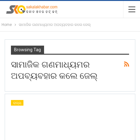
Home
ସାମାଜିକ ଗଣମାଧ୍ୟମର ଅପବ୍ୟବହାର କଲେ ଜେଲ୍‌
Browsing Tag
ସାମାଜିକ ଗଣମାଧ୍ୟମର
ଅପବ୍ୟବହାର କଲେ ଜେଲ୍‌
ରାଜ୍ୟ