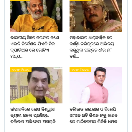
ଭାରତୀୟ ସିନେ ଜଗତର ଜଣେ
ମହାଭାରତ ଧାରାବାହିକ ରେ
ଏଭଳି ନିର୍ଦେଶକ ଯିଏକି ନିଜ
କର୍ଣ୍ଣ ଚରିତ୍ରରେ ଅଭିନୟ
କ୍ୟାରିଅର ରେ ଗୋଟିଏ
କରୁଥିବା ପଙ୍କଜ ଧୀର ୬୮
ମଧ୍ୟ…
ବର୍ଷ…
ଦେଶ- ବିଦେଶ
ଦେଶ- ବିଦେଶ
ଦୀପାବଳିରେ ଶେଷ ନିଶ୍ୱାସ
ବଲିଉଡ କଳାକାର ଓ ବିଜେପି
ତ୍ୟାଗ କଲେ ପ୍ରସିଦ୍ଧ
ସାଂସଦ ରବି କିଶନ ଙ୍କୁ ଜୀବନ
ବଲିଉଡ ଅଭିନେତା ଅସରାନି
ରେ ମାରିଦେବାର ମିଳିଛି ଧମକ