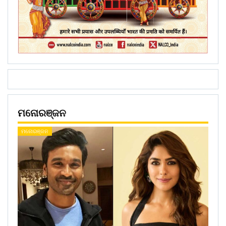
ମନୋରଞ୍ଜନ
ମନୋରଞ୍ଜନ