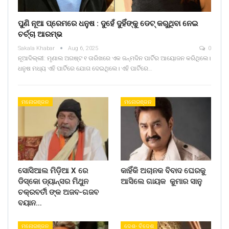
ପୁଣି ନୂଆ ପ୍ରେମରେ ଧନୁଷ : ଦୁହେଁ ଦୁହିଁଙ୍କୁ ଡେଟ୍ କରୁଥିବା ନେଇ
ଚର୍ଚ୍ଚା ଆରମ୍ଭ
Sakala Khabar
Aug 6, 2025
0
ନୂଆଦିଲ୍ଲୀ: ମୃଣାଲ ଅଗଷ୍ଟ ୧ ତାରିଖରେ ଏକ ଜନ୍ମଦିନ ପାର୍ଟିର ଆୟୋଜନ କରିଥିଲେ।
ଧନୁଷ ମଧ୍ୟ ଏହି ପାର୍ଟିରେ ଯୋଗ ଦେଇଥିଲେ। ଏହି ପାର୍ଟିରେ…
ମନୋରଞ୍ଜନ
ମନୋରଞ୍ଜନ
ସୋସିଆଲ ମିଡ଼ିଆ X ରେ
କାହିଁକି ଅଚାନକ ବିବାଦ ଘେରକୁ
ଡିସ୍କୋ ଡ୍ୟାନ୍ସର ମିଥୁନ
ଆସିଲେ ଗାୟକ କୁମାର ସାନୁ
ଚକ୍ରବର୍ତୀ ଙ୍କ ଅଜବ-ଗଜବ
ବୟାନ…
ମନୋରଞ୍ଜନ
ଦେଶ- ବିଦେଶ