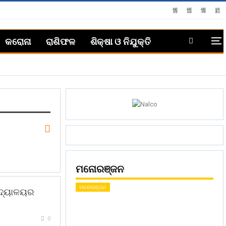
କରୋନା
ରାଶିଫଳ
ଶିକ୍ଷା ଓ ନିଯୁକ୍ତି
ମନୋରଞ୍ଜନ
ମନୋରଞ୍ଜନ
ଦ୍ୟାଳୟର
0