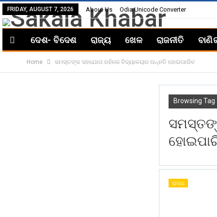
FRIDAY, AUGUST 7, 2026
About Us
Odia Unicode Converter
ଦେଶ- ବିଦେଶ
ରାଜ୍ୟ
ଖେଳ
ରାଜନୀତି
ବାଣି
Home
ସମସ୍ତଙ୍କ ସହଯୋଗ ରହିଲେ ବିଦ୍ୟାଳୟର ଉନ୍ନତି ହୋଇପାରିବ
Browsing Tag
ସମସ୍ତଙ
ହୋଇପାର
ରାଜ୍ୟ