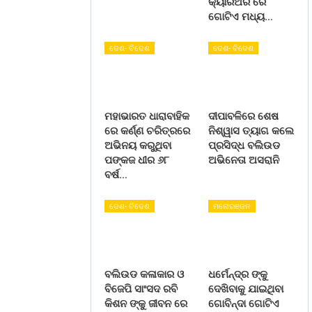
କ୍ୟାରିଅର ରେ
ଗୋଟିଏ ମଧ୍ୟ…
ଦେଶ- ବିଦେଶ
ଦେଶ- ବିଦେଶ
ମହାଭାରତ ଧାରାବାହିକ
ଦୀପାବଳିରେ ଶେଷ
ରେ କର୍ଣ୍ଣ ଚରିତ୍ରରେ
ନିଶ୍ୱାସ ତ୍ୟାଗ କଲେ
ଅଭିନୟ କରୁଥିବା
ପ୍ରସିଦ୍ଧ ବଲିଉଡ
ପଙ୍କଜ ଧୀର ୬୮
ଅଭିନେତା ଅସରାନି
ବର୍ଷ…
ଦେଶ- ବିଦେଶ
ମନୋରଞ୍ଜନ
ବଲିଉଡ କଳାକାର ଓ
ଧର୍ମେନ୍ଦ୍ର ଙ୍କୁ
ବିଜେପି ସାଂସଦ ରବି
ଦେଖିବାକୁ ଯାଇଥିବା
କିଶନ ଙ୍କୁ ଜୀବନ ରେ
ଗୋବିନ୍ଦା ଗୋଟିଏ