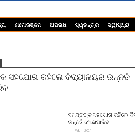
ଜ୍ୟ
ମନୋରଞ୍ଜନ
ଅପରାଧ
ସ୍ୱତନ୍ତ୍ର
ସ୍ୱାସ୍ଥ୍ୟ
୍କ ସହଯୋଗ ରହିଲେ ବିଦ୍ୟାଳୟର ଉନ୍ନତି
ିବ
ସମସ୍ତଙ୍କ ସହଯୋଗ ରହିଲେ ବି
ଉନ୍ନତି ହୋଇପାରିବ
Feb 4, 2021