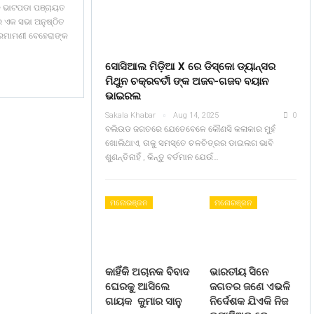
୍ଲକ ଭାଟପଡା ପଞ୍ଚାୟତ
ର ଏକ ସଭା ଅନୁଷ୍ଠିତ
 ରମାମଣୀ ବେହେରାଙ୍କ
ସୋସିଆଲ ମିଡ଼ିଆ X ରେ ଡିସ୍କୋ ଡ୍ୟାନ୍ସର
ମିଥୁନ ଚକ୍ରବର୍ତୀ ଙ୍କ ଅଜବ-ଗଜବ ବୟାନ
ଭାଇରଲ
Sakala Khabar
Aug 14, 2025
0
ବଲିଉଡ ଜଗତରେ ଯେତେବେଳେ କୌଣସି କଳାକାର ମୁହଁ
ଖୋଲିଥାଏ, ତାକୁ ସମସ୍ତେ ଚଳଚିତ୍ରର ଡାଇଲଗ ଭାବି
ଶୁଣନ୍ତିନାହିଁ , କିନ୍ତୁ ବର୍ତମାନ ଯେଉଁ…
ମନୋରଞ୍ଜନ
ମନୋରଞ୍ଜନ
କାହିଁକି ଅଚାନକ ବିବାଦ
ଭାରତୀୟ ସିନେ
ଘେରକୁ ଆସିଲେ
ଜଗତର ଜଣେ ଏଭଳି
ଗାୟକ କୁମାର ସାନୁ
ନିର୍ଦେଶକ ଯିଏକି ନିଜ