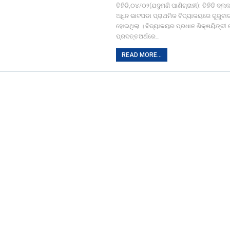
ତିହିଡି,୦୪/୦୨(ଯଦୁମଣି ପାଣିଗ୍ରାହୀ): ତିହିଡି ବ
ଅଧିନ ଭାଟପଡା ପ୍ରାଥମିକ ବିଦ୍ୟାଳୟରେ ଗୁରୁବା
ହୋଇଥିଲା । ବିଦ୍ୟାଳୟର ପ୍ରଧାନ ଶିକ୍ଷୟିତ୍ରୀ
ପ୍ରଦତ୍ତଅର୍ଥରେ…
READ MORE...