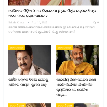
ସୋସିଆଲ ମିଡ଼ିଆ X ରେ ଡିସ୍କୋ ଡ୍ୟାନ୍ସର ମିଥୁନ ଚକ୍ରବର୍ତୀ ଙ୍କ
ଅଜବ-ଗଜବ ବୟାନ ଭାଇରଲ
Sakala Khabar
Aug 14, 2025
0
ବଲିଉଡ ଜଗତରେ ଯେତେବେଳେ କୌଣସି କଳାକାର ମୁହଁ ଖୋଲିଥାଏ, ତାକୁ ସମସ୍ତେ
ଚଳଚିତ୍ରର ଡାଇଲଗ ଭାବି ଶୁଣନ୍ତିନାହିଁ , କିନ୍ତୁ ବର୍ତମାନ ଯେଉଁ…
ମନୋରଞ୍ଜନ
ମନୋରଞ୍ଜନ
କାହିଁକି ଅଚାନକ ବିବାଦ ଘେରକୁ
ଭାରତୀୟ ସିନେ ଜଗତର ଜଣେ
ଆସିଲେ ଗାୟକ କୁମାର ସାନୁ
ଏଭଳି ନିର୍ଦେଶକ ଯିଏକି ନିଜ
କ୍ୟାରିଅର ରେ ଗୋଟିଏ
ମଧ୍ୟ…
ଦେଶ- ବିଦେଶ
ଦେଶ- ବିଦେଶ