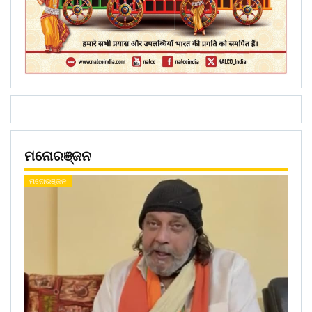
ମନୋରଞ୍ଜନ
ମନୋରଞ୍ଜନ