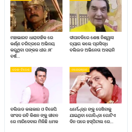
ମହାଭାରତ ଧାରାବାହିକ ରେ
ଦୀପାବଳିରେ ଶେଷ ନିଶ୍ୱାସ
କର୍ଣ୍ଣ ଚରିତ୍ରରେ ଅଭିନୟ
ତ୍ୟାଗ କଲେ ପ୍ରସିଦ୍ଧ
କରୁଥିବା ପଙ୍କଜ ଧୀର ୬୮
ବଲିଉଡ ଅଭିନେତା ଅସରାନି
ବର୍ଷ…
ଦେଶ- ବିଦେଶ
ମନୋରଞ୍ଜନ
ବଲିଉଡ କଳାକାର ଓ ବିଜେପି
ଧର୍ମେନ୍ଦ୍ର ଙ୍କୁ ଦେଖିବାକୁ
ସାଂସଦ ରବି କିଶନ ଙ୍କୁ ଜୀବନ
ଯାଇଥିବା ଗୋବିନ୍ଦା ଗୋଟିଏ
ରେ ମାରିଦେବାର ମିଳିଛି ଧମକ
ଦିନ ପରେ ହସ୍ପିଟାଲ ରେ…