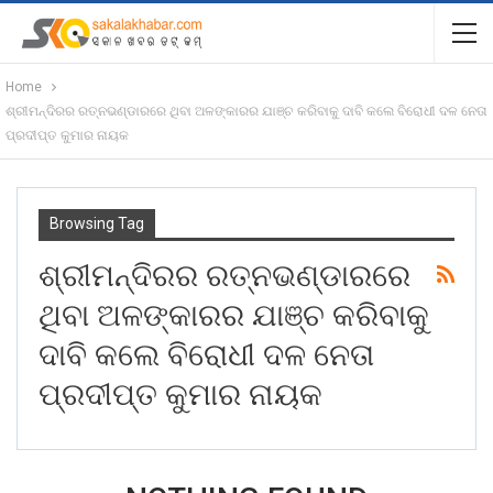
Home
ଶ୍ରୀମନ୍ଦିରର ରତ୍ନଭଣ୍ଡାରରେ ଥିବା ଅଳଙ୍କାରର ଯାଞ୍ଚ କରିବାକୁ ଦାବି କଲେ ବିରୋଧୀ ଦଳ ନେତା
ପ୍ରଦୀପ୍ତ କୁମାର ନାୟକ
Browsing Tag
ଶ୍ରୀମନ୍ଦିରର ରତ୍ନଭଣ୍ଡାରରେ
ଥିବା ଅଳଙ୍କାରର ଯାଞ୍ଚ କରିବାକୁ
ଦାବି କଲେ ବିରୋଧୀ ଦଳ ନେତା
ପ୍ରଦୀପ୍ତ କୁମାର ନାୟକ