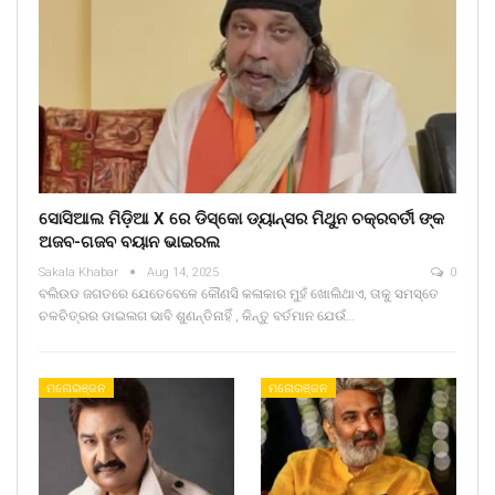
ସୋସିଆଲ ମିଡ଼ିଆ X ରେ ଡିସ୍କୋ ଡ୍ୟାନ୍ସର ମିଥୁନ ଚକ୍ରବର୍ତୀ ଙ୍କ
ଅଜବ-ଗଜବ ବୟାନ ଭାଇରଲ
Sakala Khabar
Aug 14, 2025
0
ବଲିଉଡ ଜଗତରେ ଯେତେବେଳେ କୌଣସି କଳାକାର ମୁହଁ ଖୋଲିଥାଏ, ତାକୁ ସମସ୍ତେ
ଚଳଚିତ୍ରର ଡାଇଲଗ ଭାବି ଶୁଣନ୍ତିନାହିଁ , କିନ୍ତୁ ବର୍ତମାନ ଯେଉଁ…
ମନୋରଞ୍ଜନ
ମନୋରଞ୍ଜନ