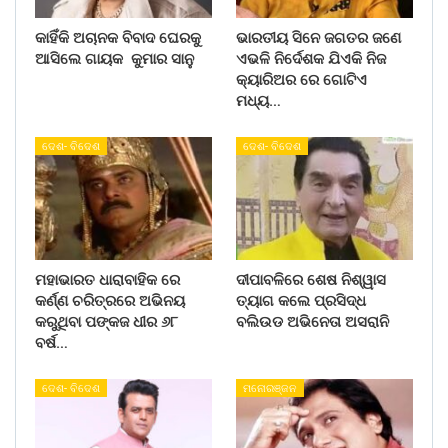
କାହିଁକି ଅଚାନକ ବିବାଦ ଘେରକୁ
ଭାରତୀୟ ସିନେ ଜଗତର ଜଣେ
ଆସିଲେ ଗାୟକ କୁମାର ସାନୁ
ଏଭଳି ନିର୍ଦେଶକ ଯିଏକି ନିଜ
କ୍ୟାରିଅର ରେ ଗୋଟିଏ
ମଧ୍ୟ…
ଦେଶ- ବିଦେଶ
ଦେଶ- ବିଦେଶ
ମହାଭାରତ ଧାରାବାହିକ ରେ
ଦୀପାବଳିରେ ଶେଷ ନିଶ୍ୱାସ
କର୍ଣ୍ଣ ଚରିତ୍ରରେ ଅଭିନୟ
ତ୍ୟାଗ କଲେ ପ୍ରସିଦ୍ଧ
କରୁଥିବା ପଙ୍କଜ ଧୀର ୬୮
ବଲିଉଡ ଅଭିନେତା ଅସରାନି
ବର୍ଷ…
ଦେଶ- ବିଦେଶ
ମନୋରଞ୍ଜନ