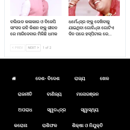
ବଲିଉଡ କଳାକାର ଓ ବିଜେପି
ଧର୍ମେନ୍ଦ୍ର ଙ୍କୁ ଦେଖିବାକୁ
ସାଂସଦ ରବି କିଶନ ଙ୍କୁ ଜୀବନ
ଯାଇଥିବା ଗୋବିନ୍ଦା ଗୋଟିଏ
ରେ ମାରିଦେବାର ମିଳିଛି ଧମକ
ଦିନ ପରେ ହସ୍ପିଟାଲ ରେ…
PREV
NEXT
1 of 2
ଦେଶ- ବିଦେଶ
ରାଜ୍ୟ
ଖେଳ
ରାଜନୀତି
ବାଣିଜ୍ୟ
ମନୋରଞ୍ଜନ
ଅପରାଧ
ସ୍ୱତନ୍ତ୍ର
ସ୍ୱାସ୍ଥ୍ୟ
କରୋନା
ରାଶିଫଳ
ଶିକ୍ଷା ଓ ନିଯୁକ୍ତି