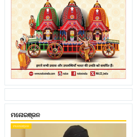
ମନୋରଞ୍ଜନ
ମନୋରଞ୍ଜନ