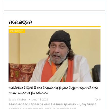
ମନୋରଞ୍ଜନ
ମନୋରଞ୍ଜନ
ସୋସିଆଲ ମିଡ଼ିଆ X ରେ ଡିସ୍କୋ ଡ୍ୟାନ୍ସର ମିଥୁନ ଚକ୍ରବର୍ତୀ ଙ୍କ
ଅଜବ-ଗଜବ ବୟାନ ଭାଇରଲ
Sakala Khabar
Aug 14, 2025
0
ବଲିଉଡ ଜଗତରେ ଯେତେବେଳେ କୌଣସି କଳାକାର ମୁହଁ ଖୋଲିଥାଏ, ତାକୁ ସମସ୍ତେ