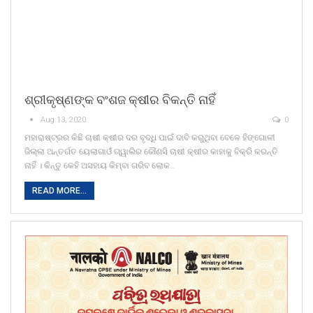
ଶ୍ରୀକୃଷ୍ଣଙ୍କ ବଂଶଜ କ୍ଷୀର ବିକନ୍ତି ନାହିଁ
Aug 13, 2020
0
ମହାରାଷ୍ଟ୍ରର କିଛି ଚାଷୀ କ୍ଷୀର ଦର ବୃଦ୍ଧି ପାଇଁ ଦାବି କରୁଥିବା ବେଳେ ହିଙ୍ଗୋଳୀ
ଜିଲ୍ଲା ଅନ୍ତର୍ଗତ ୟେଲାଗାଓଁ ଗ୍ୱାଲିର କୌଣସି ଚାଷୀ କ୍ଷୀର କାହାକୁ ବିକ୍ରି କରନ୍ତି
ନାହିଁ । କିନ୍ତୁ କେହି ଅସହାୟ କିମ୍ବା ଗରିବ ଲୋକ…
READ MORE...