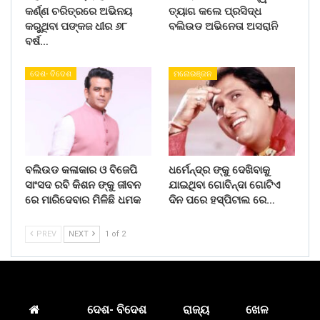
କର୍ଣ୍ଣ ଚରିତ୍ରରେ ଅଭିନୟ
ତ୍ୟାଗ କଲେ ପ୍ରସିଦ୍ଧ
କରୁଥିବା ପଙ୍କଜ ଧୀର ୬୮
ବଲିଉଡ ଅଭିନେତା ଅସରାନି
ବର୍ଷ…
ଦେଶ- ବିଦେଶ
ମନୋରଞ୍ଜନ
ବଲିଉଡ କଳାକାର ଓ ବିଜେପି
ଧର୍ମେନ୍ଦ୍ର ଙ୍କୁ ଦେଖିବାକୁ
ସାଂସଦ ରବି କିଶନ ଙ୍କୁ ଜୀବନ
ଯାଇଥିବା ଗୋବିନ୍ଦା ଗୋଟିଏ
ରେ ମାରିଦେବାର ମିଳିଛି ଧମକ
ଦିନ ପରେ ହସ୍ପିଟାଲ ରେ…
PREV
NEXT
1 of 2
ଦେଶ- ବିଦେଶ
ରାଜ୍ୟ
ଖେଳ