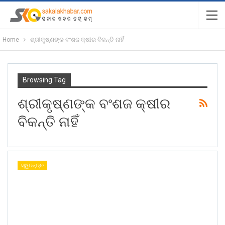
Home
ଶ୍ରୀକୃଷ୍ଣଙ୍କ ବଂଶଜ କ୍ଷୀର ବିକନ୍ତି ନାହିଁ
Browsing Tag
ଶ୍ରୀକୃଷ୍ଣଙ୍କ ବଂଶଜ କ୍ଷୀର
ବିକନ୍ତି ନାହିଁ
ସ୍ୱତନ୍ତ୍ର