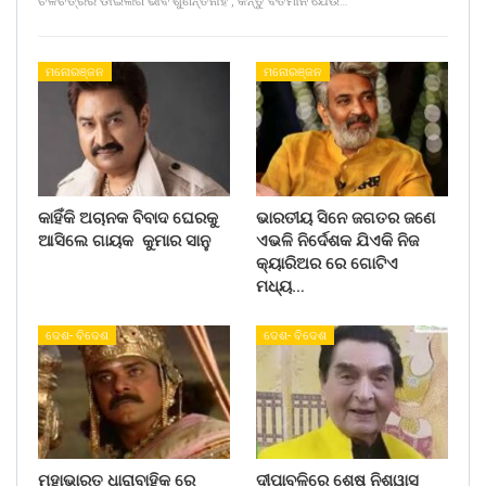
ଚଳଚିତ୍ରର ଡାଇଲଗ ଭାବି ଶୁଣନ୍ତିନାହିଁ , କିନ୍ତୁ ବର୍ତମାନ ଯେଉଁ…
ମନୋରଞ୍ଜନ
ମନୋରଞ୍ଜନ
କାହିଁକି ଅଚାନକ ବିବାଦ ଘେରକୁ
ଭାରତୀୟ ସିନେ ଜଗତର ଜଣେ
ଆସିଲେ ଗାୟକ କୁମାର ସାନୁ
ଏଭଳି ନିର୍ଦେଶକ ଯିଏକି ନିଜ
କ୍ୟାରିଅର ରେ ଗୋଟିଏ
ମଧ୍ୟ…
ଦେଶ- ବିଦେଶ
ଦେଶ- ବିଦେଶ
ମହାଭାରତ ଧାରାବାହିକ ରେ
ଦୀପାବଳିରେ ଶେଷ ନିଶ୍ୱାସ