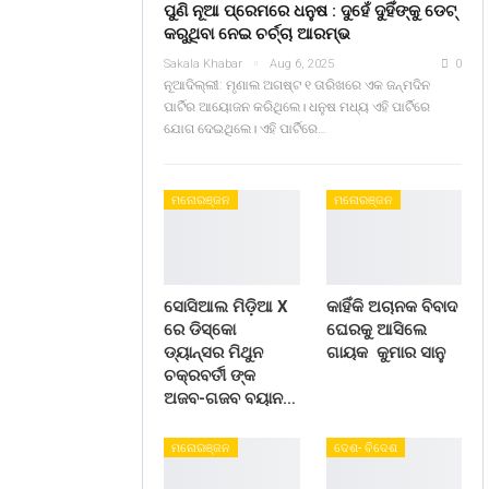
ପୁଣି ନୂଆ ପ୍ରେମରେ ଧନୁଷ : ଦୁହେଁ ଦୁହିଁଙ୍କୁ ଡେଟ୍
କରୁଥିବା ନେଇ ଚର୍ଚ୍ଚା ଆରମ୍ଭ
Sakala Khabar
Aug 6, 2025
0
ନୂଆଦିଲ୍ଲୀ: ମୃଣାଲ ଅଗଷ୍ଟ ୧ ତାରିଖରେ ଏକ ଜନ୍ମଦିନ
ପାର୍ଟିର ଆୟୋଜନ କରିଥିଲେ। ଧନୁଷ ମଧ୍ୟ ଏହି ପାର୍ଟିରେ
ଯୋଗ ଦେଇଥିଲେ। ଏହି ପାର୍ଟିରେ…
ମନୋରଞ୍ଜନ
ମନୋରଞ୍ଜନ
ସୋସିଆଲ ମିଡ଼ିଆ X
କାହିଁକି ଅଚାନକ ବିବାଦ
ରେ ଡିସ୍କୋ
ଘେରକୁ ଆସିଲେ
ଡ୍ୟାନ୍ସର ମିଥୁନ
ଗାୟକ କୁମାର ସାନୁ
ଚକ୍ରବର୍ତୀ ଙ୍କ
ଅଜବ-ଗଜବ ବୟାନ…
ମନୋରଞ୍ଜନ
ଦେଶ- ବିଦେଶ