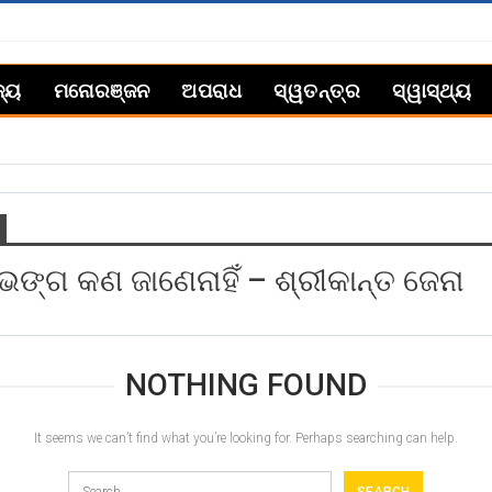
ଜ୍ୟ
ମନୋରଞ୍ଜନ
ଅପରାଧ
ସ୍ୱତନ୍ତ୍ର
ସ୍ୱାସ୍ଥ୍ୟ
ଭଙ୍ଗ କଣ ଜାଣେନାହିଁ – ଶ୍ରୀକାନ୍ତ ଜେନା
NOTHING FOUND
It seems we can’t find what you’re looking for. Perhaps searching can help.