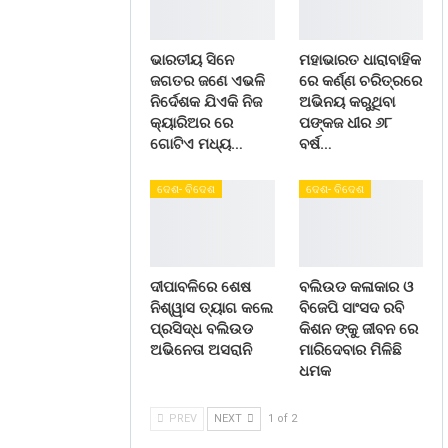
ଭାରତୀୟ ସିନେ
ମହାଭାରତ ଧାରାବାହିକ
ଜଗତର ଜଣେ ଏଭଳି
ରେ କର୍ଣ୍ଣ ଚରିତ୍ରରେ
ନିର୍ଦେଶକ ଯିଏକି ନିଜ
ଅଭିନୟ କରୁଥିବା
କ୍ୟାରିଅର ରେ
ପଙ୍କଜ ଧୀର ୬୮
ଗୋଟିଏ ମଧ୍ୟ…
ବର୍ଷ…
ଦେଶ- ବିଦେଶ
ଦେଶ- ବିଦେଶ
ଦୀପାବଳିରେ ଶେଷ
ବଲିଉଡ କଳାକାର ଓ
ନିଶ୍ୱାସ ତ୍ୟାଗ କଲେ
ବିଜେପି ସାଂସଦ ରବି
ପ୍ରସିଦ୍ଧ ବଲିଉଡ
କିଶନ ଙ୍କୁ ଜୀବନ ରେ
ଅଭିନେତା ଅସରାନି
ମାରିଦେବାର ମିଳିଛି
ଧମକ
PREV
NEXT
1 of 2