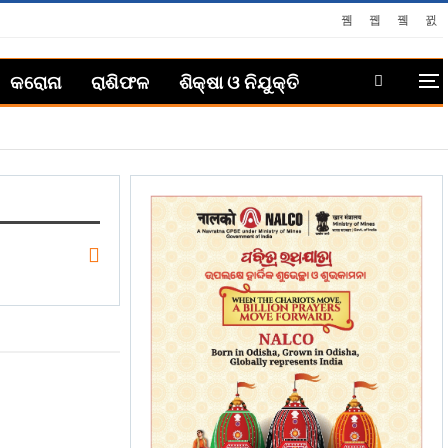
କରୋନା
ରାଶିଫଳ
ଶିକ୍ଷା ଓ ନିଯୁକ୍ତି