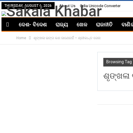
THURSDAY, AUGUST 6, 2026
About Us
Odia Unicode Converter
ଦେଶ- ବିଦେଶ
ରାଜ୍ୟ
ଖେଳ
ରାଜନୀତି
ବାଣି
Home
ଶୃଙ୍ଖଳା ଭଙ୍ଗ କଣ ଜାଣେନାହିଁ – ଶ୍ରୀକାନ୍ତ ଜେନା
Browsing Tag
ଶୃଙ୍ଖଳା 