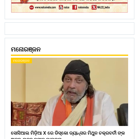
ମନୋରଞ୍ଜନ
ମନୋରଞ୍ଜନ
ସୋସିଆଲ ମିଡ଼ିଆ X ରେ ଡିସ୍କୋ ଡ୍ୟାନ୍ସର ମିଥୁନ ଚକ୍ରବର୍ତୀ ଙ୍କ