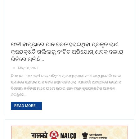
ଫନୀ ବାତ୍ୟାରେ ପାନ ବରଜ ହରାଇଥିବା ପ୍ରକୃତ ଚାଷୀ
କ୍ଷୟକ୍ଷତି ତାଲିକାରୁ ବଂଚିତ ଅଭିଯୋଗ,ଶାସକ ଦଲୀୟ
ଭିତିରେ ଚାଲିଛି…
May 28, 2021
ନିମାପଡା : ଗତ ୨ବର୍ଷ ତଳେ ଘଟିଥିବା ପ୍ରଳୟଙ୍କାରୀ ଫନୀ ବାତ୍ୟାରେ ନିମାପଡା
ବ୍ଲକରେ ବ୍ୟାପକ ପାନ ବରଜ ନଷ୍ଟ ହୋଇଥିଲା ।ପରବର୍ତୀ ଅବସ୍ଥାରେ ଉଦ୍ୟାନ
ବିଭାଗର କର୍ମଚାରୀ ମାନେ ଫଟୋ ଉଠାଇ ପାନ ବରଜ କ୍ଷୟକ୍ଷତିର ଆକଳନ
କରିଥିଲେ…
READ MORE...