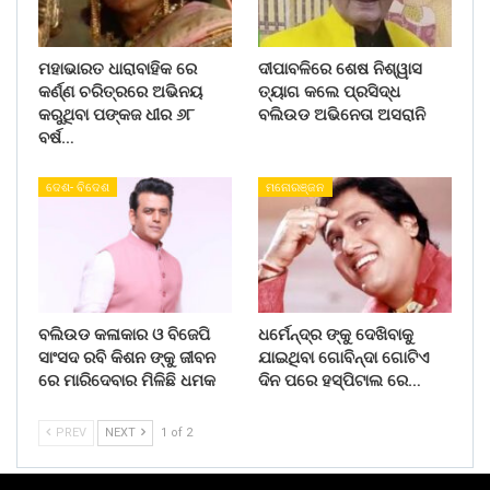
ମହାଭାରତ ଧାରାବାହିକ ରେ
ଦୀପାବଳିରେ ଶେଷ ନିଶ୍ୱାସ
କର୍ଣ୍ଣ ଚରିତ୍ରରେ ଅଭିନୟ
ତ୍ୟାଗ କଲେ ପ୍ରସିଦ୍ଧ
କରୁଥିବା ପଙ୍କଜ ଧୀର ୬୮
ବଲିଉଡ ଅଭିନେତା ଅସରାନି
ବର୍ଷ…
ଦେଶ- ବିଦେଶ
ମନୋରଞ୍ଜନ
ବଲିଉଡ କଳାକାର ଓ ବିଜେପି
ଧର୍ମେନ୍ଦ୍ର ଙ୍କୁ ଦେଖିବାକୁ
ସାଂସଦ ରବି କିଶନ ଙ୍କୁ ଜୀବନ
ଯାଇଥିବା ଗୋବିନ୍ଦା ଗୋଟିଏ
ରେ ମାରିଦେବାର ମିଳିଛି ଧମକ
ଦିନ ପରେ ହସ୍ପିଟାଲ ରେ…
PREV
NEXT
1 of 2