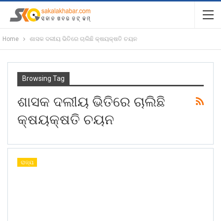
Home
ଶାସକ ଦଲୀୟ ଭିତିରେ ଚାଲିଛି କ୍ଷୟକ୍ଷତି ଚୟନ
Browsing Tag
ଶାସକ ଦଲୀୟ ଭିତିରେ ଚାଲିଛି
କ୍ଷୟକ୍ଷତି ଚୟନ
ରାଜ୍ୟ