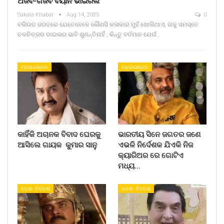
ଅଜବ-ଗଜବ ବୟାନ ଭାଇରଲ
Sakala Khabar
Aug 14, 2025
0
ବଲିଉଡ ଜଗତରେ ଯେତେବେଳେ କୌଣସି କଳାକାର ମୁହଁ ଖୋଲିଥାଏ, ତାକୁ ସମସ୍ତେ
ଚଳଚିତ୍ରର ଡାଇଲଗ ଭାବି ଶୁଣନ୍ତିନାହିଁ , କିନ୍ତୁ ବର୍ତମାନ ଯେଉଁ…
ମନୋରଞ୍ଜନ
ମନୋରଞ୍ଜନ
କାହିଁକି ଅଚାନକ ବିବାଦ ଘେରକୁ
ଭାରତୀୟ ସିନେ ଜଗତର ଜଣେ
ଆସିଲେ ଗାୟକ କୁମାର ସାନୁ
ଏଭଳି ନିର୍ଦେଶକ ଯିଏକି ନିଜ
କ୍ୟାରିଅର ରେ ଗୋଟିଏ
ମଧ୍ୟ…
ଦେଶ- ବିଦେଶ
ଦେଶ- ବିଦେଶ