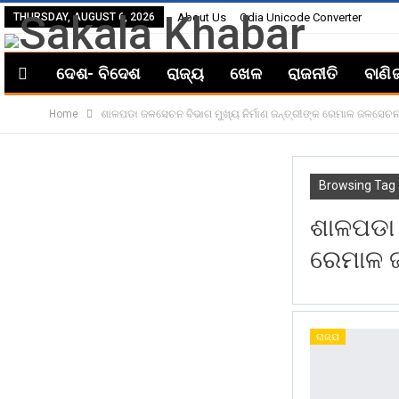
THURSDAY, AUGUST 6, 2026
About Us
Odia Unicode Converter
ଦେଶ- ବିଦେଶ
ରାଜ୍ୟ
ଖେଳ
ରାଜନୀତି
ବାଣି
Home
ଶାଳପଡା ଜଳସେଚନ ବିଭାଗ ମୁଖ୍ୟ ନିର୍ମାଣ ଜନ୍ତ୍ରୀଙ୍କ ରେମାଳ ଜଳସେଚନ
Browsing Tag
ଶାଳପଡା 
ରେମାଳ 
ରାଜ୍ୟ