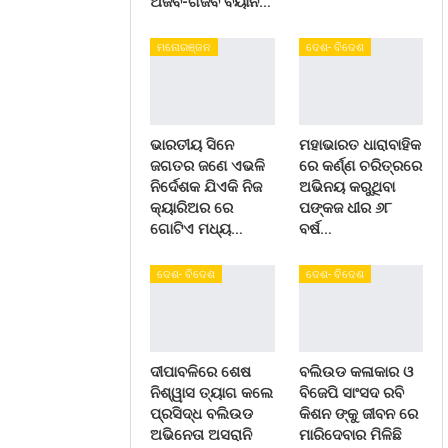
ଅଜବ-ଗଜବ ବୟାନ…
ମନୋରଞ୍ଜନ
ଦେଶ- ବିଦେଶ
ଭାରତୀୟ ସିନେ
ମହାଭାରତ ଧାରାବାହିକ
ଜଗତର ଜଣେ ଏଭଳି
ରେ କର୍ଣ୍ଣ ଚରିତ୍ରରେ
ନିର୍ଦେଶକ ଯିଏକି ନିଜ
ଅଭିନୟ କରୁଥିବା
କ୍ୟାରିଅର ରେ
ପଙ୍କଜ ଧୀର ୬୮
ଗୋଟିଏ ମଧ୍ୟ…
ବର୍ଷ…
ଦେଶ- ବିଦେଶ
ଦେଶ- ବିଦେଶ
ଦୀପାବଳିରେ ଶେଷ
ବଲିଉଡ କଳାକାର ଓ
ନିଶ୍ୱାସ ତ୍ୟାଗ କଲେ
ବିଜେପି ସାଂସଦ ରବି
ପ୍ରସିଦ୍ଧ ବଲିଉଡ
କିଶନ ଙ୍କୁ ଜୀବନ ରେ
ଅଭିନେତା ଅସରାନି
ମାରିଦେବାର ମିଳିଛି