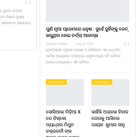
0
ପର ସୁଇଚ ଗେଟର
ଚନ ବିଭାଗ ମୁଖ୍ୟ
ମାଳ ଜଳସେଚନ ପ୍ରକଳ୍ପ
ପୁଣି ନୂଆ ପ୍ରେମରେ ଧନୁଷ : ଦୁହେଁ ଦୁହିଁଙ୍କୁ ଡେଟ୍
କରୁଥିବା ନେଇ ଚର୍ଚ୍ଚା ଆରମ୍ଭ
Sakala Khabar
Aug 6, 2025
0
ନୂଆଦିଲ୍ଲୀ: ମୃଣାଲ ଅଗଷ୍ଟ ୧ ତାରିଖରେ ଏକ ଜନ୍ମଦିନ
ପାର୍ଟିର ଆୟୋଜନ କରିଥିଲେ। ଧନୁଷ ମଧ୍ୟ ଏହି ପାର୍ଟିରେ
ଯୋଗ ଦେଇଥିଲେ। ଏହି ପାର୍ଟିରେ…
ମନୋରଞ୍ଜନ
ମନୋରଞ୍ଜନ
ସୋସିଆଲ ମିଡ଼ିଆ X
କାହିଁକି ଅଚାନକ ବିବାଦ
ରେ ଡିସ୍କୋ
ଘେରକୁ ଆସିଲେ
ଡ୍ୟାନ୍ସର ମିଥୁନ
ଗାୟକ କୁମାର ସାନୁ
ଚକ୍ରବର୍ତୀ ଙ୍କ