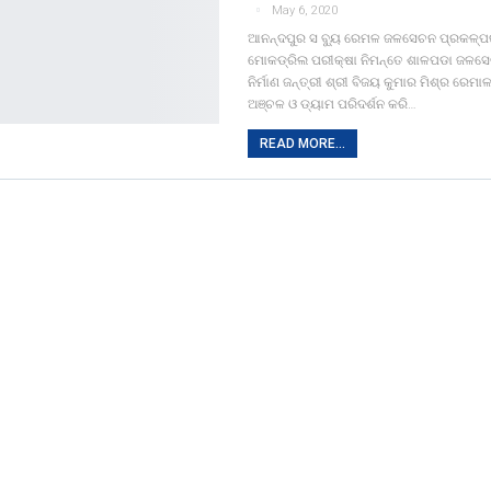
May 6, 2020
ଆନନ୍ଦପୁର ସ ବ୍ୟୁ ରେମଳ ଜଳସେଚନ ପ୍ରକଳ୍
ମୋକଡ୍ରିଲ ପରୀକ୍ଷା ନିମନ୍ତେ ଶାଳପଡା ଜଳସେ
ନିର୍ମାଣ ଜନ୍ତ୍ରୀ ଶ୍ରୀ ବିଜୟ କୁମାର ମିଶ୍ର ରେ
ଅଞ୍ଚଳ ଓ ଡ୍ୟାମ ପରିଦର୍ଶନ କରି…
READ MORE...