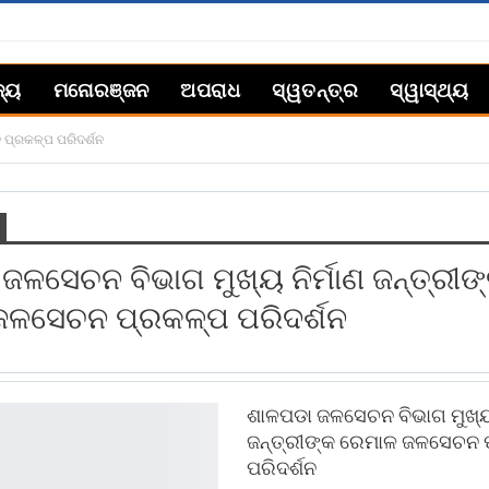
ଜ୍ୟ
ମନୋରଞ୍ଜନ
ଅପରାଧ
ସ୍ୱତନ୍ତ୍ର
ସ୍ୱାସ୍ଥ୍ୟ
 ପ୍ରକଳ୍ପ ପରିଦର୍ଶନ
ଜଳସେଚନ ବିଭାଗ ମୁଖ୍ୟ ନିର୍ମାଣ ଜନ୍ତ୍ରୀଙ
ଜଳସେଚନ ପ୍ରକଳ୍ପ ପରିଦର୍ଶନ
ଶାଳପଡା ଜଳସେଚନ ବିଭାଗ ମୁଖ୍ୟ 
ଜନ୍ତ୍ରୀଙ୍କ ରେମାଳ ଜଳସେଚନ 
ପରିଦର୍ଶନ