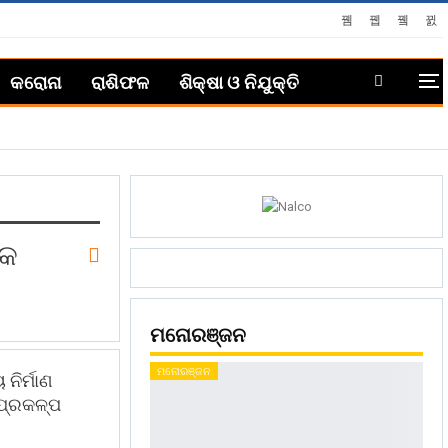
କରୋନା
ରାଶିଫଳ
ଶିକ୍ଷା ଓ ନିଯୁକ୍ତି
୍କ
ମନୋରଞ୍ଜନ
ମନୋରଞ୍ଜନ
ନିର୍ମାଣ
ପ୍ରକଳ୍ପ