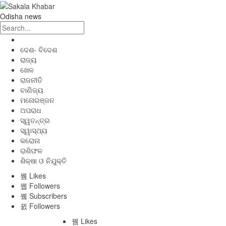
Odisha news
ଦେଶ- ବିଦେଶ
ରାଜ୍ୟ
ଖେଳ
ରାଜନୀତି
ବାଣିଜ୍ୟ
ମନୋରଞ୍ଜନ
ଅପରାଧ
ସ୍ୱତନ୍ତ୍ର
ସ୍ୱାସ୍ଥ୍ୟ
କରୋନା
ରାଶିଫଳ
ଶିକ୍ଷା ଓ ନିଯୁକ୍ତି
Likes
Followers
Subscribers
Followers
Likes