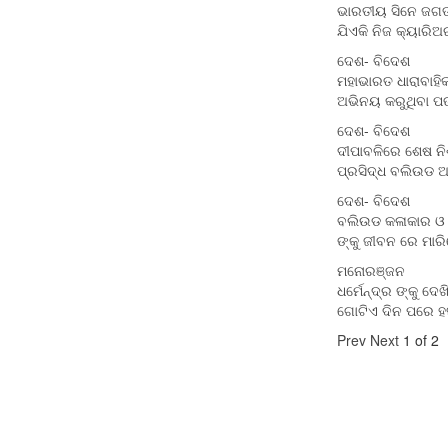
ଭାରତୀୟ ସିନେ ଜଗତ
ଯିଏକି ନିଜ କ୍ୟାର
ଦେଶ- ବିଦେଶ
ମହାଭାରତ ଧାରାବାହିକ
ଅଭିନୟ କରୁଥିବା ପଙ
ଦେଶ- ବିଦେଶ
ଦୀପାବଳିରେ ଶେଷ ନି
ପ୍ରସିଦ୍ଧ ବଲିଉଡ ଅ
ଦେଶ- ବିଦେଶ
ବଲିଉଡ କଳାକାର ଓ ବ
ଙ୍କୁ ଜୀବନ ରେ ମାରି
ମନୋରଞ୍ଜନ
ଧର୍ମେନ୍ଦ୍ର ଙ୍କୁ ଦେ
ଗୋଟିଏ ଦିନ ପରେ ହ
Prev
Next
1 of 2