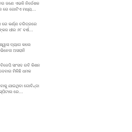
ର ଜଣେ ଏଭଳି ନିର୍ଦେଶକ
ିଅର ରେ ଗୋଟିଏ ମଧ୍ୟ…
 ରେ କର୍ଣ୍ଣ ଚରିତ୍ରରେ
୍କଜ ଧୀର ୬୮ ବର୍ଷ…
ଶ୍ୱାସ ତ୍ୟାଗ କଲେ
ଭିନେତା ଅସରାନି
ିଜେପି ସାଂସଦ ରବି କିଶନ
ଦେବାର ମିଳିଛି ଧମକ
ଖିବାକୁ ଯାଇଥିବା ଗୋବିନ୍ଦା
ସ୍ପିଟାଲ ରେ…