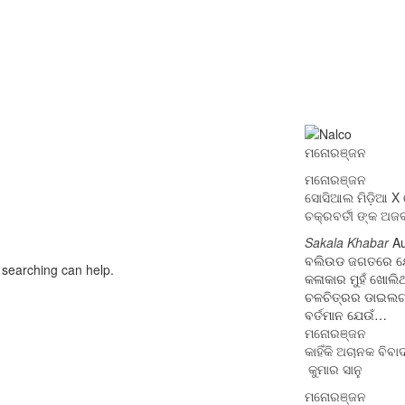
ମନୋରଞ୍ଜନ
ମନୋରଞ୍ଜନ
ସୋସିଆଲ ମିଡ଼ିଆ X ର
ଚକ୍ରବର୍ତୀ ଙ୍କ 
Sakala Khabar
Au
ବଲିଉଡ ଜଗତରେ ଯ
s searching can help.
କଳାକାର ମୁହଁ ଖୋଲିଥ
ଚଳଚିତ୍ରର ଡାଇଲଗ ଭାବ
ବର୍ତମାନ ଯେଉଁ…
ମନୋରଞ୍ଜନ
କାହିଁକି ଅଚାନକ ବି
କୁମାର ସାନୁ
ମନୋରଞ୍ଜନ