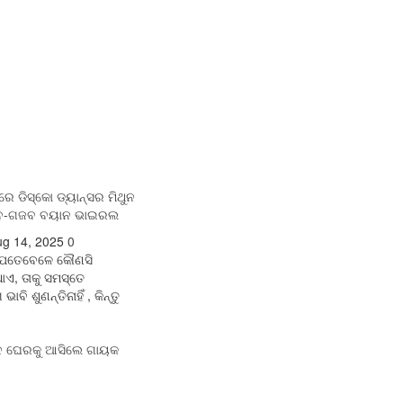
େ ଡିସ୍କୋ ଡ୍ୟାନ୍ସର ମିଥୁନ
ଅଜବ-ଗଜବ ବୟାନ ଭାଇରଲ
g 14, 2025
0
େତେବେଳେ କୌଣସି
ାଏ, ତାକୁ ସମସ୍ତେ
ି ଶୁଣନ୍ତିନାହିଁ , କିନ୍ତୁ
ବାଦ ଘେରକୁ ଆସିଲେ ଗାୟକ