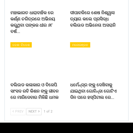
ମହାଭାରତ ଧାରାବାହିକ ରେ
ଦୀପାବଳିରେ ଶେଷ ନିଶ୍ୱାସ
କର୍ଣ୍ଣ ଚରିତ୍ରରେ ଅଭିନୟ
ତ୍ୟାଗ କଲେ ପ୍ରସିଦ୍ଧ
କରୁଥିବା ପଙ୍କଜ ଧୀର ୬୮
ବଲିଉଡ ଅଭିନେତା ଅସରାନି
ବର୍ଷ…
ଦେଶ- ବିଦେଶ
ମନୋରଞ୍ଜନ
ବଲିଉଡ କଳାକାର ଓ ବିଜେପି
ଧର୍ମେନ୍ଦ୍ର ଙ୍କୁ ଦେଖିବାକୁ
ସାଂସଦ ରବି କିଶନ ଙ୍କୁ ଜୀବନ
ଯାଇଥିବା ଗୋବିନ୍ଦା ଗୋଟିଏ
ରେ ମାରିଦେବାର ମିଳିଛି ଧମକ
ଦିନ ପରେ ହସ୍ପିଟାଲ ରେ…
PREV
NEXT
1 of 2