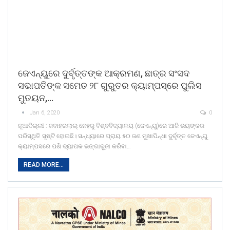
ଜେଏନ୍‌ୟୁରେ ଦୁର୍ବୃତ୍ତଙ୍କ ଆକ୍ରମଣ, ଛାତ୍ର ସଂସଦ
ସଭାପତିଙ୍କ ସମେତ ୨୮ ଗୁରୁତର କ୍ୟାମ୍ପସ୍‌ରେ ପୁଲିସ
ମୁତୟନ,…
Jan 6, 2020
0
ନୂଆଦିଲ୍ଲୀ : ଜବାହରଲାଲ୍‌ ନେହରୁ ବିଶ୍ବବିଦ୍ୟାଳୟ (ଜେଏନ୍‌ୟୁ)ରେ ଆଜି ଭୟଙ୍କର
ପରିସ୍ଥିତି ସୃଷ୍ଟି ହୋଇଛି। ସନ୍ଧ୍ୟାରେ ପ୍ରାୟ ୫୦ ଜଣ ମୁଖାପିନ୍ଧା ଦୁର୍ବୃତ୍ତ ଜେଏନ୍‌ୟୁ
କ୍ୟାମ୍ପ‌ସରେ ପଶି ବ୍ୟାପକ ଭଙ୍ଗାରୁଜା କରିବା…
READ MORE...