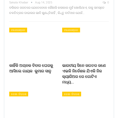
Sakala Khabar
Aug 14, 2025
0
ବଲିଉଡ ଜଗତରେ ଯେତେବେଳେ କୌଣସି କଳାକାର ମୁହଁ ଖୋଲିଥାଏ, ତାକୁ ସମସ୍ତେ
ଚଳଚିତ୍ରର ଡାଇଲଗ ଭାବି ଶୁଣନ୍ତିନାହିଁ , କିନ୍ତୁ ବର୍ତମାନ ଯେଉଁ…
ମନୋରଞ୍ଜନ
ମନୋରଞ୍ଜନ
କାହିଁକି ଅଚାନକ ବିବାଦ ଘେରକୁ
ଭାରତୀୟ ସିନେ ଜଗତର ଜଣେ
ଆସିଲେ ଗାୟକ କୁମାର ସାନୁ
ଏଭଳି ନିର୍ଦେଶକ ଯିଏକି ନିଜ
କ୍ୟାରିଅର ରେ ଗୋଟିଏ
ମଧ୍ୟ…
ଦେଶ- ବିଦେଶ
ଦେଶ- ବିଦେଶ