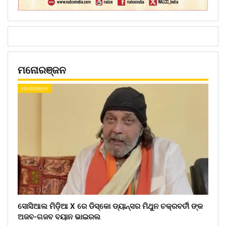
ମନୋରଞ୍ଜନ
ମନୋରଞ୍ଜନ
ସୋସିଆଲ ମିଡ଼ିଆ X ରେ ଡିସ୍କୋ ଡ୍ୟାନ୍ସର ମିଥୁନ ଚକ୍ରବର୍ତୀ ଙ୍କ
ଅଜବ-ଗଜବ ବୟାନ ଭାଇରଲ