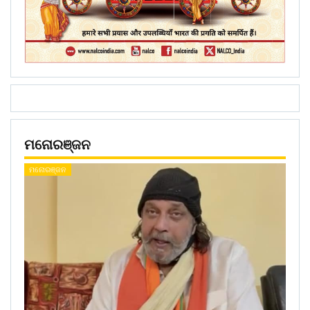
ମନୋରଞ୍ଜନ
ମନୋରଞ୍ଜନ