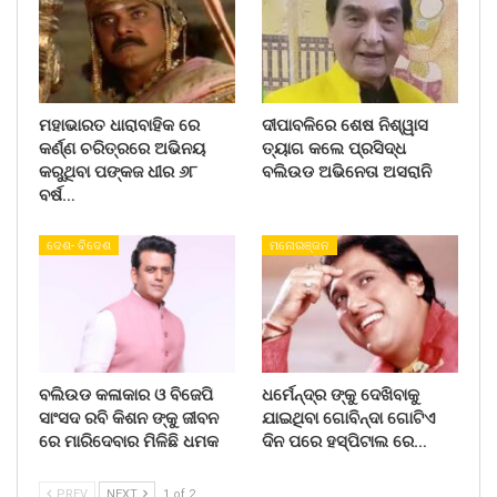
ମହାଭାରତ ଧାରାବାହିକ ରେ
ଦୀପାବଳିରେ ଶେଷ ନିଶ୍ୱାସ
କର୍ଣ୍ଣ ଚରିତ୍ରରେ ଅଭିନୟ
ତ୍ୟାଗ କଲେ ପ୍ରସିଦ୍ଧ
କରୁଥିବା ପଙ୍କଜ ଧୀର ୬୮
ବଲିଉଡ ଅଭିନେତା ଅସରାନି
ବର୍ଷ…
ଦେଶ- ବିଦେଶ
ମନୋରଞ୍ଜନ
ବଲିଉଡ କଳାକାର ଓ ବିଜେପି
ଧର୍ମେନ୍ଦ୍ର ଙ୍କୁ ଦେଖିବାକୁ
ସାଂସଦ ରବି କିଶନ ଙ୍କୁ ଜୀବନ
ଯାଇଥିବା ଗୋବିନ୍ଦା ଗୋଟିଏ
ରେ ମାରିଦେବାର ମିଳିଛି ଧମକ
ଦିନ ପରେ ହସ୍ପିଟାଲ ରେ…
PREV
NEXT
1 of 2