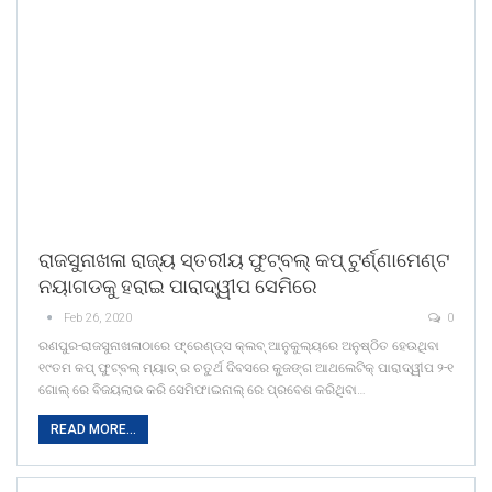
ରାଜସୁନାଖଳା ରାଜ୍ୟ ସ୍ତରୀୟ ଫୁଟ୍ବଲ୍ କପ୍ ଟୁର୍ଣ୍ଣାମେଣ୍ଟ
ନୟାଗଡକୁ ହରାଇ ପାରାଦ୍ୱୀପ ସେମିରେ
Feb 26, 2020
0
ରଣପୁର-ରାଜସୁନାଖଳାଠାରେ ଫ୍ରେଣ୍ଡ୍ସ କ୍ଲବ୍ ଆନୁକୁଲ୍ୟରେ ଅନୁଷ୍ଠିତ ହେଉଥିବା
୧୯ତମ କପ୍ ଫୁଟ୍ବଲ୍ ମ୍ୟାଚ୍ ର ଚତୁର୍ଥ ଦିବସରେ କୁଜଙ୍ଗ ଆଥଲେଟିକ୍ ପାରାଦ୍ୱୀପ ୨-୧
ଗୋଲ୍ ରେ ବିଜୟଲାଭ କରି ସେମିଫାଇନାଲ୍ ରେ ପ୍ରବେଶ କରିଥିବା…
READ MORE...