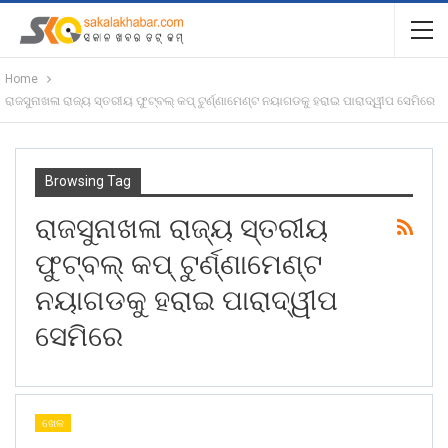
Home
ରାଜସୁନାଖଳା ରାଜ୍ୟ ସ୍ତରୀୟ ଫୁଟ୍ବଲ୍ କପ୍ ଟୁର୍ଣ୍ଣାମେଣ୍ଟ ନୟାଗଡକୁ ହରାଇ ପାରାଦ୍ୱୀପ ସେମିରେ
Browsing Tag
ରାଜସୁନାଖଳା ରାଜ୍ୟ ସ୍ତରୀୟ
ଫୁଟ୍ବଲ୍ କପ୍ ଟୁର୍ଣ୍ଣାମେଣ୍ଟ
ନୟାଗଡକୁ ହରାଇ ପାରାଦ୍ୱୀପ
ସେମିରେ
ଖେଳ