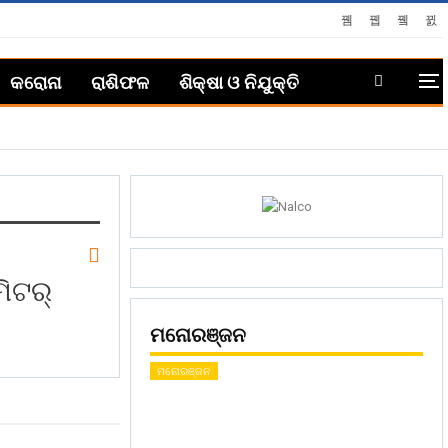
କରୋନା
ରାଶିଫଳ
ଶିକ୍ଷା ଓ ନିଯୁକ୍ତି
ିଟର୍
ମନୋରଞ୍ଜନ
ମନୋରଞ୍ଜନ