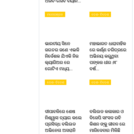
ଅଜବ-ଗଜବ ବୟାନ…
ମନୋରଞ୍ଜନ
ଦେଶ- ବିଦେଶ
ଭାରତୀୟ ସିନେ
ମହାଭାରତ ଧାରାବାହିକ
ଜଗତର ଜଣେ ଏଭଳି
ରେ କର୍ଣ୍ଣ ଚରିତ୍ରରେ
ନିର୍ଦେଶକ ଯିଏକି ନିଜ
ଅଭିନୟ କରୁଥିବା
କ୍ୟାରିଅର ରେ
ପଙ୍କଜ ଧୀର ୬୮
ଗୋଟିଏ ମଧ୍ୟ…
ବର୍ଷ…
ଦେଶ- ବିଦେଶ
ଦେଶ- ବିଦେଶ
ଦୀପାବଳିରେ ଶେଷ
ବଲିଉଡ କଳାକାର ଓ
ନିଶ୍ୱାସ ତ୍ୟାଗ କଲେ
ବିଜେପି ସାଂସଦ ରବି
ପ୍ରସିଦ୍ଧ ବଲିଉଡ
କିଶନ ଙ୍କୁ ଜୀବନ ରେ
ଅଭିନେତା ଅସରାନି
ମାରିଦେବାର ମିଳିଛି