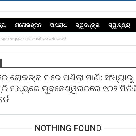
ଜ୍ୟ
ମନୋରଞ୍ଜନ
ଅପରାଧ
ସ୍ୱତନ୍ତ୍ର
ସ୍ୱାସ୍ଥ୍ୟ
ଭୁବନେଶ୍ୱରରରେ ୧୦୨ ମିଲିମିଟର୍ ବର୍ଷା ରେକର୍ଡ
ରେ ଲୋକଙ୍କ ଘରେ ପଶିଲା ପାଣି: ସଂଧ୍ୟାରୁ
୍ରି ମଧ୍ୟରେ ଭୁବନେଶ୍ୱରରରେ ୧୦୨ ମିଲିମ
ର୍ଡ
NOTHING FOUND