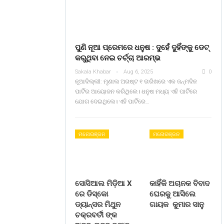
ପୁଣି ନୂଆ ପ୍ରେମରେ ଧନୁଷ : ଦୁହେଁ ଦୁହିଁଙ୍କୁ ଡେଟ୍
କରୁଥିବା ନେଇ ଚର୍ଚ୍ଚା ଆରମ୍ଭ
Sakala Khabar
Aug 6, 2025
0
ନୂଆଦିଲ୍ଲୀ: ମୃଣାଲ ଅଗଷ୍ଟ ୧ ତାରିଖରେ ଏକ ଜନ୍ମଦିନ
ପାର୍ଟିର ଆୟୋଜନ କରିଥିଲେ। ଧନୁଷ ମଧ୍ୟ ଏହି ପାର୍ଟିରେ
ଯୋଗ ଦେଇଥିଲେ। ଏହି ପାର୍ଟିରେ…
ମନୋରଞ୍ଜନ
ମନୋରଞ୍ଜନ
ସୋସିଆଲ ମିଡ଼ିଆ X
କାହିଁକି ଅଚାନକ ବିବାଦ
ରେ ଡିସ୍କୋ
ଘେରକୁ ଆସିଲେ
ଡ୍ୟାନ୍ସର ମିଥୁନ
ଗାୟକ କୁମାର ସାନୁ
ଚକ୍ରବର୍ତୀ ଙ୍କ