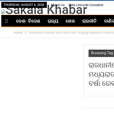
THURSDAY, AUGUST 6, 2026
About Us
Odia Unicode Converter
ଦେଶ- ବିଦେଶ
ରାଜ୍ୟ
ଖେଳ
ରାଜନୀତି
ବାଣି
Home
ରାଜଧାନୀରେ ଲୋକଙ୍କ ଘରେ ପଶିଲା ପାଣି: ସଂଧ୍ୟାରୁ ମଧ୍ୟରାତ୍ରି ମଧ୍ୟରେ 
Browsing Tag
ରାଜଧାନୀ
ମଧ୍ୟରାତ
ବର୍ଷା ରେକ