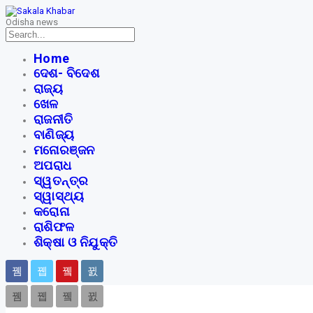
Odisha news
Home
ଦେଶ- ବିଦେଶ
ରାଜ୍ୟ
ଖେଳ
ରାଜନୀତି
ବାଣିଜ୍ୟ
ମନୋରଞ୍ଜନ
ଅପରାଧ
ସ୍ୱତନ୍ତ୍ର
ସ୍ୱାସ୍ଥ୍ୟ
କରୋନା
ରାଶିଫଳ
ଶିକ୍ଷା ଓ ନିଯୁକ୍ତି