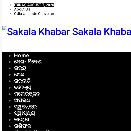
FRIDAY, AUGUST 7, 2026
About Us
Odia Unicode Converter
Sakala Khaba
Home
ଦେଶ- ବିଦେଶ
ରାଜ୍ୟ
ଖେଳ
ରାଜନୀତି
ବାଣିଜ୍ୟ
ମନୋରଞ୍ଜନ
ଅପରାଧ
ସ୍ୱତନ୍ତ୍ର
ସ୍ୱାସ୍ଥ୍ୟ
କରୋନା
ରାଶିଫଳ