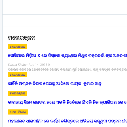
ମନୋରଞ୍ଜନ
ମନୋରଞ୍ଜନ
ସୋସିଆଲ ମିଡ଼ିଆ X ରେ ଡିସ୍କୋ ଡ୍ୟାନ୍ସର ମିଥୁନ ଚକ୍ରବର୍ତୀ ଙ୍କ ଅଜ
Sakala Khabar
Aug 14, 2025
0
ବଲିଉଡ ଜଗତରେ ଯେତେବେଳେ କୌଣସି କଳାକାର ମୁହଁ ଖୋଲିଥାଏ, ତାକୁ ସମସ୍ତେ ଚଳଚିତ୍ରର ଡାଇଲଗ
ମନୋରଞ୍ଜନ
କାହିଁକି ଅଚାନକ ବିବାଦ ଘେରକୁ ଆସିଲେ ଗାୟକ କୁମାର ସାନୁ
ମନୋରଞ୍ଜନ
ଭାରତୀୟ ସିନେ ଜଗତର ଜଣେ ଏଭଳି ନିର୍ଦେଶକ ଯିଏକି ନିଜ କ୍ୟାରିଅର ରେ
ଦେଶ- ବିଦେଶ
ମହାଭାରତ ଧାରାବାହିକ ରେ କର୍ଣ୍ଣ ଚରିତ୍ରରେ ଅଭିନୟ କରୁଥିବା ପଙ୍କଜ ଧୀର