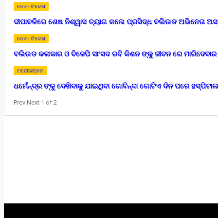
ଦେଶ- ବିଦେଶ
ଦୀପାବଳିରେ ଶେଷ ନିଶ୍ୱାସ ତ୍ୟାଗ କଲେ ପ୍ରସିଦ୍ଧ ବଲିଉଡ ଅଭିନେତା ଅସର
ଦେଶ- ବିଦେଶ
ବଲିଉଡ କଳାକାର ଓ ବିଜେପି ସାଂସଦ ରବି କିଶନ ଙ୍କୁ ଜୀବନ ରେ ମାରିଦେବାର 
ମନୋରଞ୍ଜନ
ଧର୍ମେନ୍ଦ୍ର ଙ୍କୁ ଦେଖିବାକୁ ଯାଇଥିବା ଗୋବିନ୍ଦା ଗୋଟିଏ ଦିନ ପରେ ହସ୍ପିଟ
Prev
Next
1 of 2
Home
ଦେଶ- ବିଦେଶ
ରାଜ୍ୟ
ଖେଳ