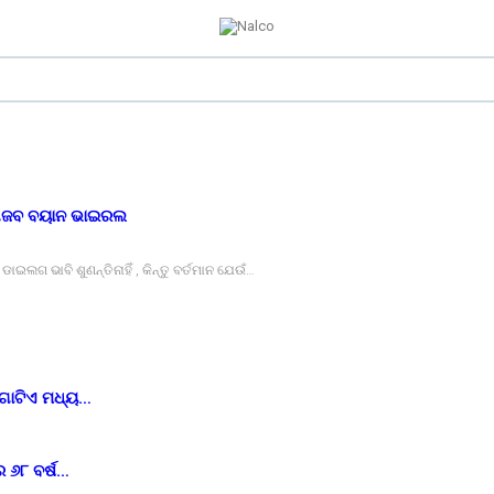
ବ-ଗଜବ ବୟାନ ଭାଇରଲ
 ଭାବି ଶୁଣନ୍ତିନାହିଁ , କିନ୍ତୁ ବର୍ତମାନ ଯେଉଁ…
 ଗୋଟିଏ ମଧ୍ୟ…
 ୬୮ ବର୍ଷ…