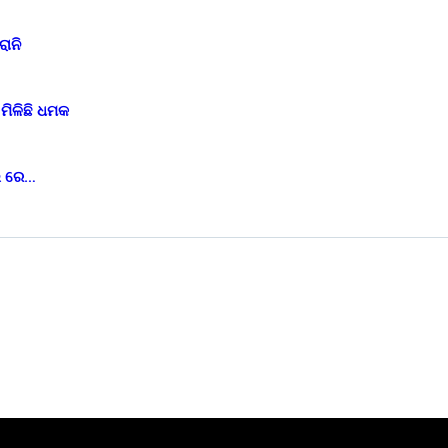
ାନି
ମିଳିଛି ଧମକ
ାଲ ରେ…
ରାଜନୀତି
ବାଣିଜ୍ୟ
ମନୋରଞ୍ଜନ
ଅପରାଧ
ଶିକ୍ଷା ଓ ନିଯୁକ୍ତି