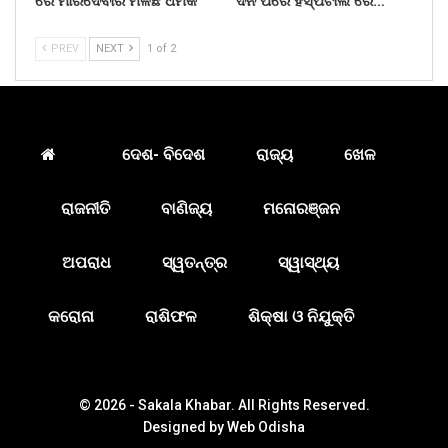
ରେ ମାରିଦେବାର ମିଳିଛି ଧମକ
ଦିନ ପରେ ହସ୍ପିଟାଲ ରେ…
PREV
NEXT
1 of 2
ଦେଶ- ବିଦେଶ
ରାଜ୍ୟ
ଖେଳ
ରାଜନୀତି
ବାଣିଜ୍ୟ
ମନୋରଞ୍ଜନ
ଅପରାଧ
ସ୍ୱତନ୍ତ୍ର
ସ୍ୱାସ୍ଥ୍ୟ
କରୋନା
ରାଶିଫଳ
ଶିକ୍ଷା ଓ ନିଯୁକ୍ତି
© 2026 - Sakala Khabar. All Rights Reserved.
Designed by
Web Odisha