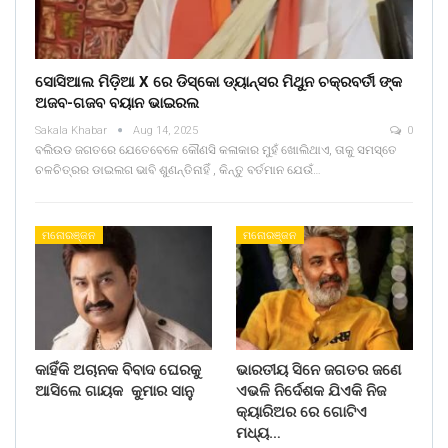
ସୋସିଆଲ ମିଡ଼ିଆ X ରେ ଡିସ୍କୋ ଡ୍ୟାନ୍ସର ମିଥୁନ ଚକ୍ରବର୍ତୀ ଙ୍କ
ଅଜବ-ଗଜବ ବୟାନ ଭାଇରଲ
Sakala Khabar
Aug 14, 2025
0
ବଲିଉଡ ଜଗତରେ ଯେତେବେଳେ କୌଣସି କଳାକାର ମୁହଁ ଖୋଲିଥାଏ, ତାକୁ ସମସ୍ତେ
ଚଳଚିତ୍ରର ଡାଇଲଗ ଭାବି ଶୁଣନ୍ତିନାହିଁ , କିନ୍ତୁ ବର୍ତମାନ ଯେଉଁ…
ମନୋରଞ୍ଜନ
ମନୋରଞ୍ଜନ
କାହିଁକି ଅଚାନକ ବିବାଦ ଘେରକୁ
ଭାରତୀୟ ସିନେ ଜଗତର ଜଣେ
ଆସିଲେ ଗାୟକ କୁମାର ସାନୁ
ଏଭଳି ନିର୍ଦେଶକ ଯିଏକି ନିଜ
କ୍ୟାରିଅର ରେ ଗୋଟିଏ
ମଧ୍ୟ…