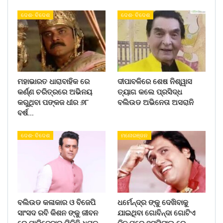
ଦେଶ- ବିଦେଶ
ଦେଶ- ବିଦେଶ
ମହାଭାରତ ଧାରାବାହିକ ରେ
ଦୀପାବଳିରେ ଶେଷ ନିଶ୍ୱାସ
କର୍ଣ୍ଣ ଚରିତ୍ରରେ ଅଭିନୟ
ତ୍ୟାଗ କଲେ ପ୍ରସିଦ୍ଧ
କରୁଥିବା ପଙ୍କଜ ଧୀର ୬୮
ବଲିଉଡ ଅଭିନେତା ଅସରାନି
ବର୍ଷ…
ଦେଶ- ବିଦେଶ
ମନୋରଞ୍ଜନ
ବଲିଉଡ କଳାକାର ଓ ବିଜେପି
ଧର୍ମେନ୍ଦ୍ର ଙ୍କୁ ଦେଖିବାକୁ
ସାଂସଦ ରବି କିଶନ ଙ୍କୁ ଜୀବନ
ଯାଇଥିବା ଗୋବିନ୍ଦା ଗୋଟିଏ