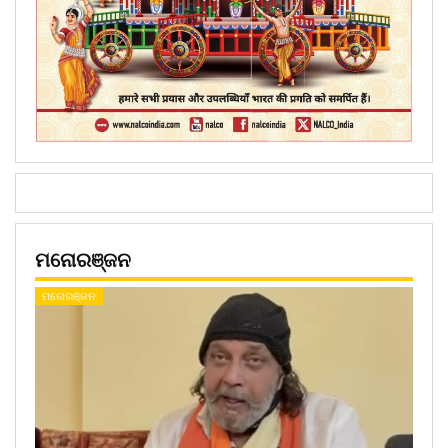
ମନୋରଞ୍ଜନ
ମନୋରଞ୍ଜନ