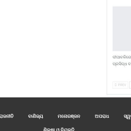
ଦୀପାବଳିରେ
ପ୍ରସିଦ୍ଧ 
PREV
ରାଜନୀତି
ବାଣିଜ୍ୟ
ମନୋରଞ୍ଜନ
ଅପରାଧ
ସ୍ୱ
ଶିକ୍ଷା ଓ ନିଯୁକ୍ତି