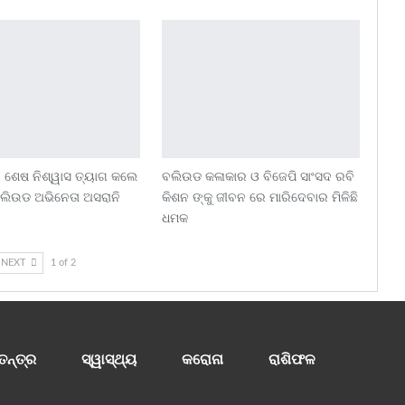
 ଶେଷ ନିଶ୍ୱାସ ତ୍ୟାଗ କଲେ
ବଲିଉଡ କଳାକାର ଓ ବିଜେପି ସାଂସଦ ରବି
ବଲିଉଡ ଅଭିନେତା ଅସରାନି
କିଶନ ଙ୍କୁ ଜୀବନ ରେ ମାରିଦେବାର ମିଳିଛି
ଧମକ
NEXT
1 of 2
ତନ୍ତ୍ର
ସ୍ୱାସ୍ଥ୍ୟ
କରୋନା
ରାଶିଫଳ