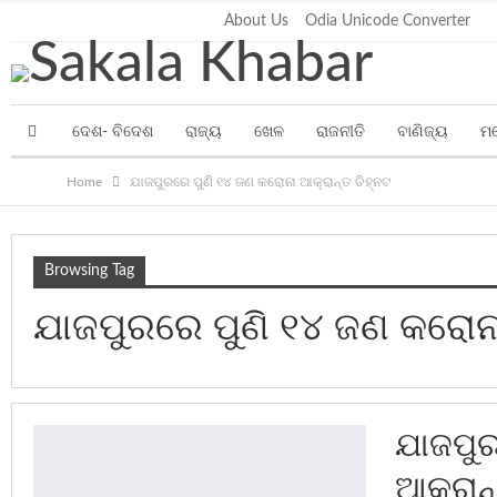
Thursday, August 6, 2026
About Us
Odia Unicode Converter
ଦେଶ- ବିଦେଶ
ରାଜ୍ୟ
ଖେଳ
ରାଜନୀତି
ବାଣିଜ୍ୟ
ମ
Home
ଯାଜପୁରରେ ପୁଣି ୧୪ ଜଣ କରୋନା ଆକ୍ରାନ୍ତ ଚିହ୍ନଟ
Browsing Tag
ଯାଜପୁରରେ ପୁଣି ୧୪ ଜଣ କରୋନା
ଯାଜପୁର
ଆକ୍ରାନ