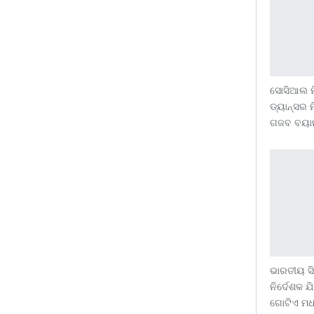
ସୋସିଆଲ ମି
ଡ୍ୟାନ୍ସର 
ଗଜବ ବୟା
ଭାରତୀୟ ସ
ନିର୍ଦେଶକ 
ଗୋଟିଏ ମ