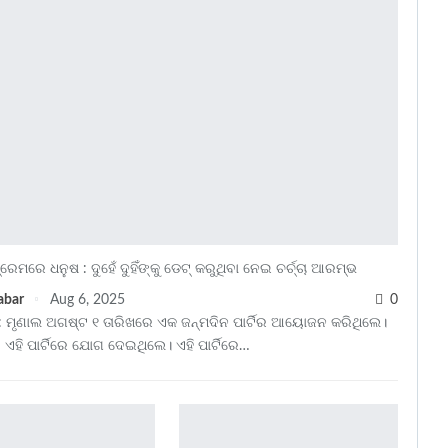
୍ରେମରେ ଧନୁଷ : ଦୁହେଁ ଦୁହିଁଙ୍କୁ ଡେଟ୍ କରୁଥିବା ନେଇ ଚର୍ଚ୍ଚା ଆରମ୍ଭ
abar
Aug 6, 2025
0
: ମୃଣାଲ ଅଗଷ୍ଟ ୧ ତାରିଖରେ ଏକ ଜନ୍ମଦିନ ପାର୍ଟିର ଆୟୋଜନ କରିଥିଲେ।
 ଏହି ପାର୍ଟିରେ ଯୋଗ ଦେଇଥିଲେ। ଏହି ପାର୍ଟିରେ…