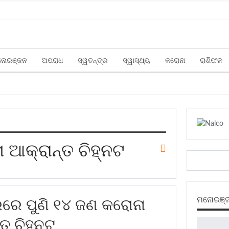
ନୋରଞ୍ଜନ
ଅପରାଧ
ସ୍ୱତନ୍ତ୍ର
ସ୍ୱାସ୍ଥ୍ୟ
କରୋନା
ରାଶିଫଳ
 ଆକ୍ରାନ୍ତ ଚିହ୍ନଟ
ମନୋରଞ୍
ରେ ପୁଣି ୧୪ ଜଣ କରୋନା
୍ତ ଚିହ୍ନଟ