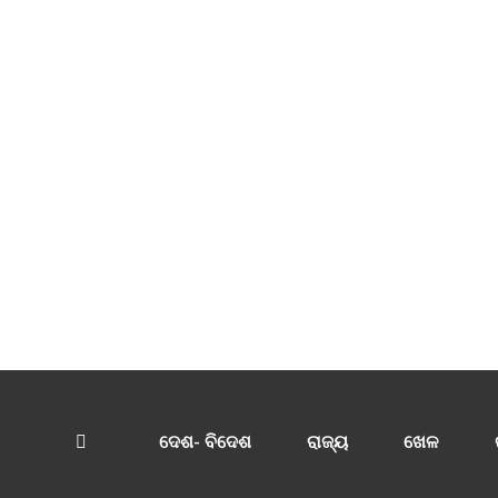
ଦେଶ- ବିଦେଶ
ରାଜ୍ୟ
ଖେଳ