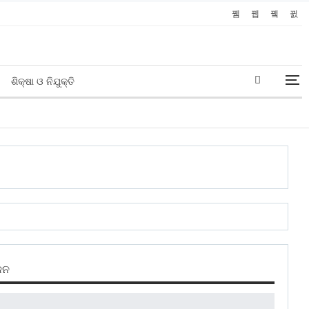
ଶିକ୍ଷା ଓ ନିଯୁକ୍ତି
ଜନ