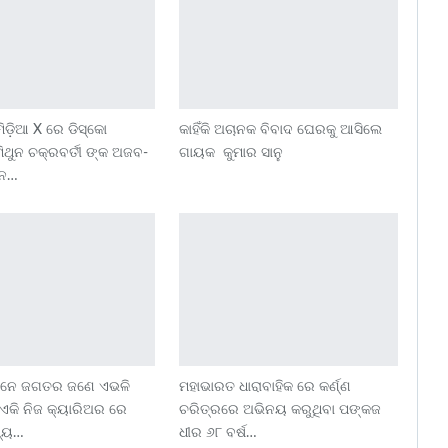
ଡ଼ିଆ X ରେ ଡିସ୍କୋ
କାହିଁକି ଅଚାନକ ବିବାଦ ଘେରକୁ ଆସିଲେ
ମିଥୁନ ଚକ୍ରବର୍ତୀ ଙ୍କ ଅଜବ-
ଗାୟକ କୁମାର ସାନୁ
ନ…
ିନେ ଜଗତର ଜଣେ ଏଭଳି
ମହାଭାରତ ଧାରାବାହିକ ରେ କର୍ଣ୍ଣ
ଯିଏକି ନିଜ କ୍ୟାରିଅର ରେ
ଚରିତ୍ରରେ ଅଭିନୟ କରୁଥିବା ପଙ୍କଜ
ଧ୍ୟ…
ଧୀର ୬୮ ବର୍ଷ…