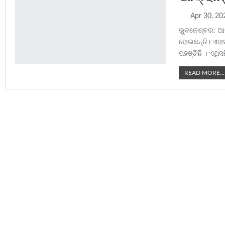
Apr 30, 20
ଭୁବନେଶ୍ବର: ଆଜି
ହୋଇଛନ୍ତି। ଏହ
ପହଞ୍ଚିଛି । ଏଥି
READ MORE...