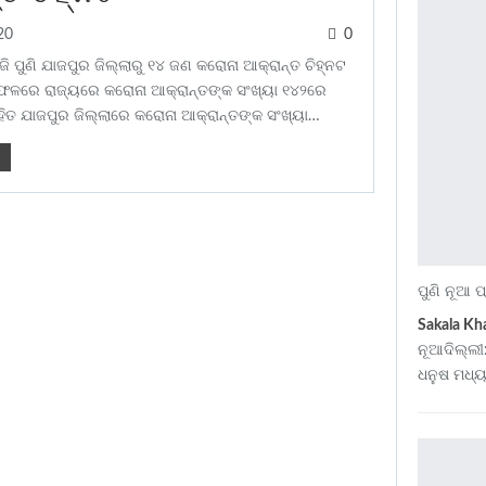
20
0
 ପୁଣି ଯାଜପୁର ଜିଲ୍ଲାରୁ ୧୪ ଜଣ କରୋନା ଆକ୍ରାନ୍ତ ଚିହ୍ନଟ
ାଫଳରେ ରାଜ୍ୟରେ କରୋନା ଆକ୍ରାନ୍ତଙ୍କ ସଂଖ୍ୟା ୧୪୨ରେ
ସହିତ ଯାଜପୁର ଜିଲ୍ଲାରେ କରୋନା ଆକ୍ରାନ୍ତଙ୍କ ସଂଖ୍ୟା…
ପୁଣି ନୂଆ ପ
Sakala Kh
ନୂଆଦିଲ୍ଲୀ
ଧନୁଷ ମଧ୍ୟ