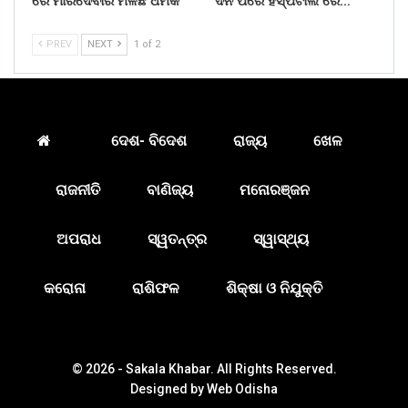
ରେ ମାରିଦେବାର ମିଳିଛି ଧମକ
ଦିନ ପରେ ହସ୍ପିଟାଲ ରେ…
PREV
NEXT
1 of 2
ଦେଶ- ବିଦେଶ
ରାଜ୍ୟ
ଖେଳ
ରାଜନୀତି
ବାଣିଜ୍ୟ
ମନୋରଞ୍ଜନ
ଅପରାଧ
ସ୍ୱତନ୍ତ୍ର
ସ୍ୱାସ୍ଥ୍ୟ
କରୋନା
ରାଶିଫଳ
ଶିକ୍ଷା ଓ ନିଯୁକ୍ତି
© 2026 - Sakala Khabar. All Rights Reserved.
Designed by
Web Odisha