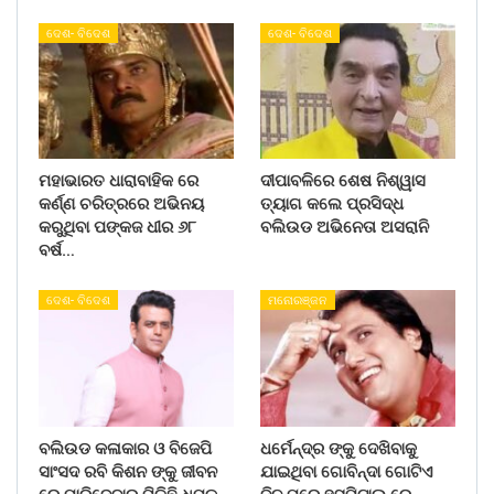
ଦେଶ- ବିଦେଶ
ଦେଶ- ବିଦେଶ
ମହାଭାରତ ଧାରାବାହିକ ରେ
ଦୀପାବଳିରେ ଶେଷ ନିଶ୍ୱାସ
କର୍ଣ୍ଣ ଚରିତ୍ରରେ ଅଭିନୟ
ତ୍ୟାଗ କଲେ ପ୍ରସିଦ୍ଧ
କରୁଥିବା ପଙ୍କଜ ଧୀର ୬୮
ବଲିଉଡ ଅଭିନେତା ଅସରାନି
ବର୍ଷ…
ଦେଶ- ବିଦେଶ
ମନୋରଞ୍ଜନ
ବଲିଉଡ କଳାକାର ଓ ବିଜେପି
ଧର୍ମେନ୍ଦ୍ର ଙ୍କୁ ଦେଖିବାକୁ
ସାଂସଦ ରବି କିଶନ ଙ୍କୁ ଜୀବନ
ଯାଇଥିବା ଗୋବିନ୍ଦା ଗୋଟିଏ