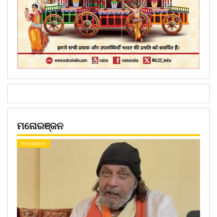
ମନୋରଞ୍ଜନ
ମନୋରଞ୍ଜନ