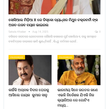
ସୋସିଆଲ ମିଡ଼ିଆ X ରେ ଡିସ୍କୋ ଡ୍ୟାନ୍ସର ମିଥୁନ ଚକ୍ରବର୍ତୀ ଙ୍କ
ଅଜବ-ଗଜବ ବୟାନ ଭାଇରଲ
Sakala Khabar
Aug 14, 2025
0
ବଲିଉଡ ଜଗତରେ ଯେତେବେଳେ କୌଣସି କଳାକାର ମୁହଁ ଖୋଲିଥାଏ, ତାକୁ ସମସ୍ତେ
ଚଳଚିତ୍ରର ଡାଇଲଗ ଭାବି ଶୁଣନ୍ତିନାହିଁ , କିନ୍ତୁ ବର୍ତମାନ ଯେଉଁ…
ମନୋରଞ୍ଜନ
ମନୋରଞ୍ଜନ
କାହିଁକି ଅଚାନକ ବିବାଦ ଘେରକୁ
ଭାରତୀୟ ସିନେ ଜଗତର ଜଣେ
ଆସିଲେ ଗାୟକ କୁମାର ସାନୁ
ଏଭଳି ନିର୍ଦେଶକ ଯିଏକି ନିଜ
କ୍ୟାରିଅର ରେ ଗୋଟିଏ
ମଧ୍ୟ…