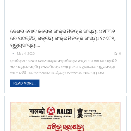
ଦେଶର ମୋଟ କରୋନା ସଂକ୍ରମିତଙ୍କ ସଂଖ୍ୟା ୪୨୮୩୬
ରେ ପହଞ୍ଚିଛି, ସକ୍ରିୟ ସଂକ୍ରମିତଙ୍କ ସଂଖ୍ୟା ୨୯୬୮୫,
ମୃତ୍ୟୁସଂଖ୍ୟା…
May 4, 2020
0
ନୂଆଦିଲ୍ଲୀ : ଦେଶର ମୋଟ କରୋନା ସଂକ୍ରମିତଙ୍କ ସଂଖ୍ୟା ୪୨୮୩୬ ରେ ପହଞ୍ଚିଛି ।
ଏହା ମଧ୍ୟରେ ସକ୍ରିୟ ସଂକ୍ରମିତଙ୍କ ସଂଖ୍ୟା ୨୯୬୮୫ ଥିବାବେଳେ ମୃତ୍ୟୁସଂଖ୍ୟା
୧୩୮୯ ରହିଛି । ତେବେ ଦେଶରେ ଏପର୍ଯ୍ୟନ୍ତ ୧୧୭୬୧ ଜଣ ଆରୋଗ୍ୟ ଲାଭ…
READ MORE...