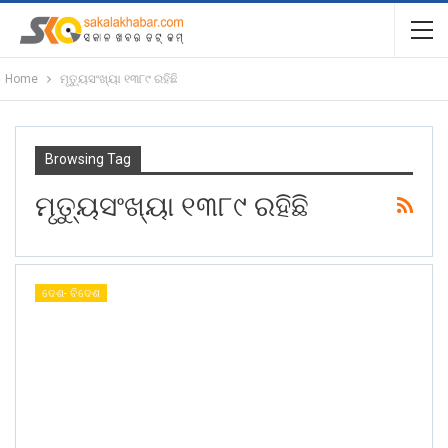
Home
ମୃତ୍ୟୁସଂଖ୍ୟା ୧୩୮୯ ରହିଛି
Browsing Tag
ମୃତ୍ୟୁସଂଖ୍ୟା ୧୩୮୯ ରହିଛି
ଦେଶ- ବିଦେଶ