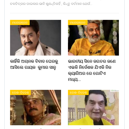
ଚଳଚିତ୍ରର ଡାଇଲଗ ଭାବି ଶୁଣନ୍ତିନାହିଁ , କିନ୍ତୁ ବର୍ତମାନ ଯେଉଁ…
ମନୋରଞ୍ଜନ
ମନୋରଞ୍ଜନ
କାହିଁକି ଅଚାନକ ବିବାଦ ଘେରକୁ
ଭାରତୀୟ ସିନେ ଜଗତର ଜଣେ
ଆସିଲେ ଗାୟକ କୁମାର ସାନୁ
ଏଭଳି ନିର୍ଦେଶକ ଯିଏକି ନିଜ
କ୍ୟାରିଅର ରେ ଗୋଟିଏ
ମଧ୍ୟ…
ଦେଶ- ବିଦେଶ
ଦେଶ- ବିଦେଶ