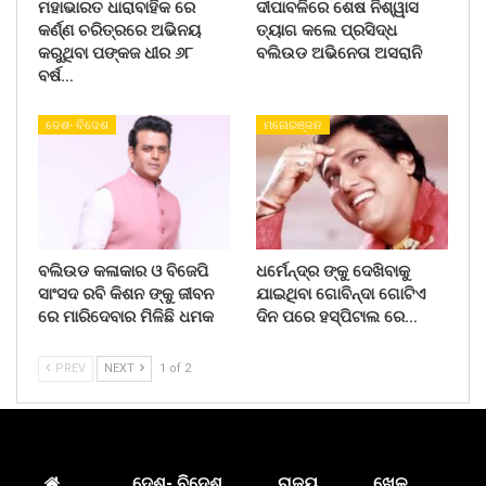
ମହାଭାରତ ଧାରାବାହିକ ରେ
ଦୀପାବଳିରେ ଶେଷ ନିଶ୍ୱାସ
କର୍ଣ୍ଣ ଚରିତ୍ରରେ ଅଭିନୟ
ତ୍ୟାଗ କଲେ ପ୍ରସିଦ୍ଧ
କରୁଥିବା ପଙ୍କଜ ଧୀର ୬୮
ବଲିଉଡ ଅଭିନେତା ଅସରାନି
ବର୍ଷ…
ଦେଶ- ବିଦେଶ
ମନୋରଞ୍ଜନ
ବଲିଉଡ କଳାକାର ଓ ବିଜେପି
ଧର୍ମେନ୍ଦ୍ର ଙ୍କୁ ଦେଖିବାକୁ
ସାଂସଦ ରବି କିଶନ ଙ୍କୁ ଜୀବନ
ଯାଇଥିବା ଗୋବିନ୍ଦା ଗୋଟିଏ
ରେ ମାରିଦେବାର ମିଳିଛି ଧମକ
ଦିନ ପରେ ହସ୍ପିଟାଲ ରେ…
PREV
NEXT
1 of 2
ଦେଶ- ବିଦେଶ
ରାଜ୍ୟ
ଖେଳ