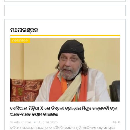
ମନୋରଞ୍ଜନ
ମନୋରଞ୍ଜନ
ସୋସିଆଲ ମିଡ଼ିଆ X ରେ ଡିସ୍କୋ ଡ୍ୟାନ୍ସର ମିଥୁନ ଚକ୍ରବର୍ତୀ ଙ୍କ
ଅଜବ-ଗଜବ ବୟାନ ଭାଇରଲ
Sakala Khabar
Aug 14, 2025
0
ବଲିଉଡ ଜଗତରେ ଯେତେବେଳେ କୌଣସି କଳାକାର ମୁହଁ ଖୋଲିଥାଏ, ତାକୁ ସମସ୍ତେ