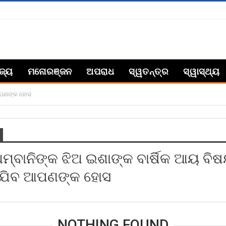
ିଜ୍ୟ
ମନୋରଞ୍ଜନ
ଅପରାଧ
ସ୍ୱତନ୍ତ୍ର
ସ୍ୱାସ୍ଥ୍ୟ
 ଆପଣଙ୍କ ହୋସ
ମ୍ବାନିଙ୍କ ଝିଅ ଇଶାଙ୍କ ବାର୍ଷିକ ଆୟ ବି
ଡ଼ିଯିବ ଆପଣଙ୍କ ହୋସ
NOTHING FOUND