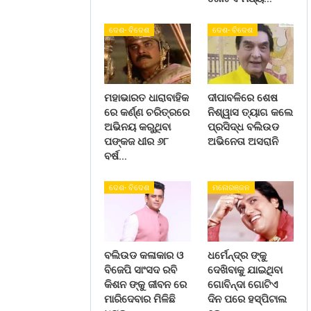
ଦେଶ- ବିଦେଶ
ଦେଶ- ବିଦେଶ
ମହାଭାରତ ଧାରାବାହିକ
ଦୀପାବଳିରେ ଶେଷ
ରେ କର୍ଣ୍ଣ ଚରିତ୍ରରେ
ନିଶ୍ୱାସ ତ୍ୟାଗ କଲେ
ଅଭିନୟ କରୁଥିବା
ପ୍ରସିଦ୍ଧ ବଲିଉଡ
ପଙ୍କଜ ଧୀର ୬୮
ଅଭିନେତା ଅସରାନି
ବର୍ଷ…
ଦେଶ- ବିଦେଶ
ମନୋରଞ୍ଜନ
ବଲିଉଡ କଳାକାର ଓ
ଧର୍ମେନ୍ଦ୍ର ଙ୍କୁ
ବିଜେପି ସାଂସଦ ରବି
ଦେଖିବାକୁ ଯାଇଥିବା
କିଶନ ଙ୍କୁ ଜୀବନ ରେ
ଗୋବିନ୍ଦା ଗୋଟିଏ
ମାରିଦେବାର ମିଳିଛି
ଦିନ ପରେ ହସ୍ପିଟାଲ