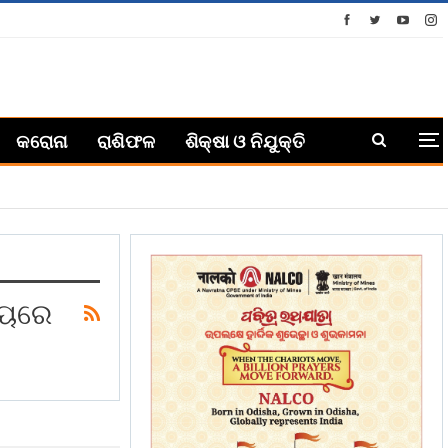
କରୋନା
ରାଶିଫଳ
ଶିକ୍ଷା ଓ ନିଯୁକ୍ତି
ଷୟରେ