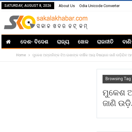
SATURDAY, AUGUST 8, 2026
About Us
Odia Unicode Converter
ଦେଶ- ବିଦେଶ
ରାଜ୍ୟ
ଖେଳ
ରାଜନୀତି
ବାଣ
Home
ମୁକେଶ ଅମ୍ବାନିଙ୍କ ଝିଅ ଇଶାଙ୍କ ବାର୍ଷିକ ଆୟ ବିଷୟରେ ଜାଣି ଉଡ଼ିଯିବ
Browsing Tag
ମୁକେଶ ଅ
ଜାଣି ଉ