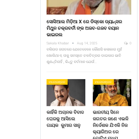
ସୋସିଆଲ ମିଡ଼ିଆ X ରେ ଡିସ୍କୋ ଡ୍ୟାନ୍ସର
ମିଥୁନ ଚକ୍ରବର୍ତୀ ଙ୍କ ଅଜବ-ଗଜବ ବୟାନ
ଭାଇରଲ
Sakala Khabar
Aug 14, 2025
0
ବଲିଉଡ ଜଗତରେ ଯେତେବେଳେ କୌଣସି କଳାକାର ମୁହଁ
ଖୋଲିଥାଏ, ତାକୁ ସମସ୍ତେ ଚଳଚିତ୍ରର ଡାଇଲଗ ଭାବି
ଶୁଣନ୍ତିନାହିଁ , କିନ୍ତୁ ବର୍ତମାନ ଯେଉଁ…
ମନୋରଞ୍ଜନ
ମନୋରଞ୍ଜନ
କାହିଁକି ଅଚାନକ ବିବାଦ
ଭାରତୀୟ ସିନେ
ଘେରକୁ ଆସିଲେ
ଜଗତର ଜଣେ ଏଭଳି
ଗାୟକ କୁମାର ସାନୁ
ନିର୍ଦେଶକ ଯିଏକି ନିଜ
କ୍ୟାରିଅର ରେ
ଗୋଟିଏ ମଧ୍ୟ…