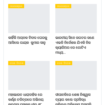
ମନୋରଞ୍ଜନ
ମନୋରଞ୍ଜନ
କାହିଁକି ଅଚାନକ ବିବାଦ ଘେରକୁ
ଭାରତୀୟ ସିନେ ଜଗତର ଜଣେ
ଆସିଲେ ଗାୟକ କୁମାର ସାନୁ
ଏଭଳି ନିର୍ଦେଶକ ଯିଏକି ନିଜ
କ୍ୟାରିଅର ରେ ଗୋଟିଏ
ମଧ୍ୟ…
ଦେଶ- ବିଦେଶ
ଦେଶ- ବିଦେଶ
ମହାଭାରତ ଧାରାବାହିକ ରେ
ଦୀପାବଳିରେ ଶେଷ ନିଶ୍ୱାସ
କର୍ଣ୍ଣ ଚରିତ୍ରରେ ଅଭିନୟ
ତ୍ୟାଗ କଲେ ପ୍ରସିଦ୍ଧ
କରୁଥିବା ପଙ୍କଜ ଧୀର ୬୮
ବଲିଉଡ ଅଭିନେତା ଅସରାନି