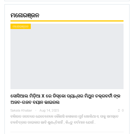
ମନୋରଞ୍ଜନ
ମନୋରଞ୍ଜନ
ସୋସିଆଲ ମିଡ଼ିଆ X ରେ ଡିସ୍କୋ ଡ୍ୟାନ୍ସର ମିଥୁନ ଚକ୍ରବର୍ତୀ ଙ୍କ
ଅଜବ-ଗଜବ ବୟାନ ଭାଇରଲ
Sakala Khabar
Aug 14, 2025
0
ବଲିଉଡ ଜଗତରେ ଯେତେବେଳେ କୌଣସି କଳାକାର ମୁହଁ ଖୋଲିଥାଏ, ତାକୁ ସମସ୍ତେ
ଚଳଚିତ୍ରର ଡାଇଲଗ ଭାବି ଶୁଣନ୍ତିନାହିଁ , କିନ୍ତୁ ବର୍ତମାନ ଯେଉଁ…