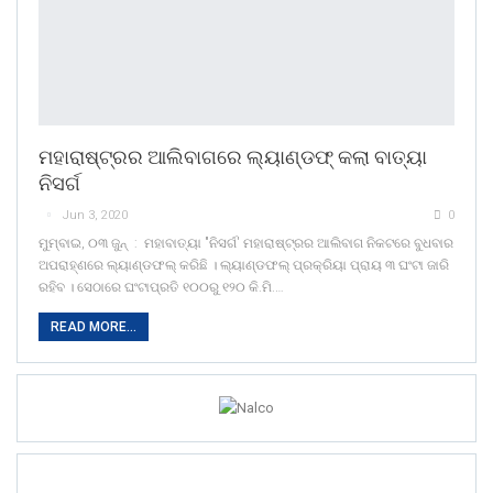
ମହାରାଷ୍ଟ୍ରର ଆଲିବାଗରେ ଲ୍ୟାଣ୍ଡଫ୍ କଲା ବାତ୍ୟା
ନିସର୍ଗ
Jun 3, 2020
0
ମୁମ୍ବାଇ, ୦୩ ଜୁନ୍ : ମହାବାତ୍ୟା "ନିସର୍ଗ' ମହାରାଷ୍ଟ୍ରର ଆଲିବାଗ ନିକଟରେ ବୁଧବାର
ଅପରାହ୍ଣରେ ଲ୍ୟାଣ୍ଡଫଲ୍ କରିଛି । ଲ୍ୟାଣ୍ଡଫଲ୍ ପ୍ରକ୍ରିୟା ପ୍ରାୟ ୩ ଘଂଟା ଜାରି
ରହିବ । ସେଠାରେ ଘଂଟାପ୍ରତି ୧୦୦ରୁ ୧୨୦ କି.ମି.…
READ MORE...