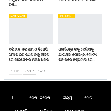
ବର୍ଷ…
ଦେଶ- ବିଦେଶ
ମନୋରଞ୍ଜନ
ବଲିଉଡ କଳାକାର ଓ ବିଜେପି
ଧର୍ମେନ୍ଦ୍ର ଙ୍କୁ ଦେଖିବାକୁ
ସାଂସଦ ରବି କିଶନ ଙ୍କୁ ଜୀବନ
ଯାଇଥିବା ଗୋବିନ୍ଦା ଗୋଟିଏ
ରେ ମାରିଦେବାର ମିଳିଛି ଧମକ
ଦିନ ପରେ ହସ୍ପିଟାଲ ରେ…
PREV
NEXT
1 of 2
ଦେଶ- ବିଦେଶ
ରାଜ୍ୟ
ଖେଳ