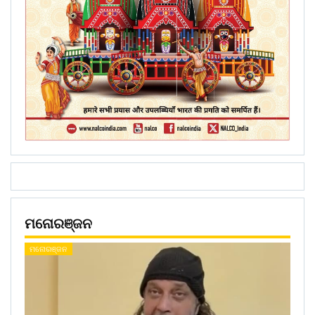
ମନୋରଞ୍ଜନ
ମନୋରଞ୍ଜନ