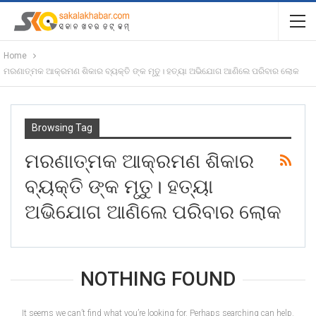
Home
ମରଣାତ୍ମକ ଆକ୍ରମଣ ଶିକାର ବ୍ୟକ୍ତି ଙ୍କ ମୃତୁ। ହତ୍ୟା ଅଭିଯୋଗ ଆଣିଲେ ପରିବାର ଲୋକ
Browsing Tag
ମରଣାତ୍ମକ ଆକ୍ରମଣ ଶିକାର
ବ୍ୟକ୍ତି ଙ୍କ ମୃତୁ। ହତ୍ୟା
ଅଭିଯୋଗ ଆଣିଲେ ପରିବାର ଲୋକ
NOTHING FOUND
It seems we can’t find what you’re looking for. Perhaps searching can help.