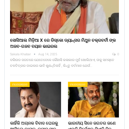
ସୋସିଆଲ ମିଡ଼ିଆ X ରେ ଡିସ୍କୋ ଡ୍ୟାନ୍ସର ମିଥୁନ ଚକ୍ରବର୍ତୀ ଙ୍କ
ଅଜବ-ଗଜବ ବୟାନ ଭାଇରଲ
Sakala Khabar
Aug 14, 2025
0
ବଲିଉଡ ଜଗତରେ ଯେତେବେଳେ କୌଣସି କଳାକାର ମୁହଁ ଖୋଲିଥାଏ, ତାକୁ ସମସ୍ତେ
ଚଳଚିତ୍ରର ଡାଇଲଗ ଭାବି ଶୁଣନ୍ତିନାହିଁ , କିନ୍ତୁ ବର୍ତମାନ ଯେଉଁ…
ମନୋରଞ୍ଜନ
ମନୋରଞ୍ଜନ
କାହିଁକି ଅଚାନକ ବିବାଦ ଘେରକୁ
ଭାରତୀୟ ସିନେ ଜଗତର ଜଣେ