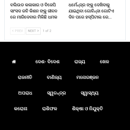
ବଲିଉଡ କଳାକାର ଓ ବିଜେପି
ଧର୍ମେନ୍ଦ୍ର ଙ୍କୁ ଦେଖିବାକୁ
ସାଂସଦ ରବି କିଶନ ଙ୍କୁ ଜୀବନ
ଯାଇଥିବା ଗୋବିନ୍ଦା ଗୋଟିଏ
ରେ ମାରିଦେବାର ମିଳିଛି ଧମକ
ଦିନ ପରେ ହସ୍ପିଟାଲ ରେ…
PREV
NEXT
1 of 2
ଦେଶ- ବିଦେଶ
ରାଜ୍ୟ
ଖେଳ
ରାଜନୀତି
ବାଣିଜ୍ୟ
ମନୋରଞ୍ଜନ
ଅପରାଧ
ସ୍ୱତନ୍ତ୍ର
ସ୍ୱାସ୍ଥ୍ୟ
କରୋନା
ରାଶିଫଳ
ଶିକ୍ଷା ଓ ନିଯୁକ୍ତି