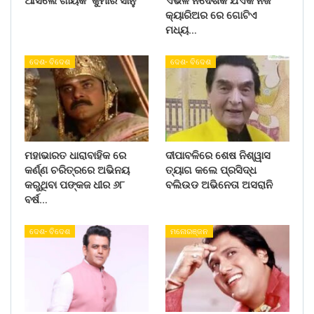
ଆସିଲେ ଗାୟକ କୁମାର ସାନୁ
ଏଭଳି ନିର୍ଦେଶକ ଯିଏକି ନିଜ
କ୍ୟାରିଅର ରେ ଗୋଟିଏ
ମଧ୍ୟ…
ଦେଶ- ବିଦେଶ
ଦେଶ- ବିଦେଶ
ମହାଭାରତ ଧାରାବାହିକ ରେ
ଦୀପାବଳିରେ ଶେଷ ନିଶ୍ୱାସ
କର୍ଣ୍ଣ ଚରିତ୍ରରେ ଅଭିନୟ
ତ୍ୟାଗ କଲେ ପ୍ରସିଦ୍ଧ
କରୁଥିବା ପଙ୍କଜ ଧୀର ୬୮
ବଲିଉଡ ଅଭିନେତା ଅସରାନି
ବର୍ଷ…
ଦେଶ- ବିଦେଶ
ମନୋରଞ୍ଜନ