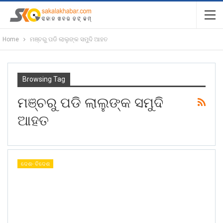
Home
ମଞ୍ଚରୁ ପଡି ଲାଲୁଙ୍କ ସମୁଦି ଆହତ
Browsing Tag
ମଞ୍ଚରୁ ପଡି ଲାଲୁଙ୍କ ସମୁଦି
ଆହତ
ଦେଶ- ବିଦେଶ