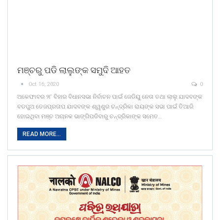
ମଞ୍ଚରୁ ପଡି ଲାଲୁଙ୍କ ସମୁଦି ଆହତ
Oct 16, 2020
0
ଅକେଫାବର ୨୮ ବିହାର ବିଧାନସଭା ନିର୍ବାଚନ ପାଇଁ ଜେଡିୟୁ ନେତା ତଥା ଲାଲୁ ଯାଦବଙ୍କ
ବଡପୁଅ ତେଜପ୍ରତାପ ଯାଦବଙ୍କ ଶ୍ୱଶୁର ଚନ୍ଦ୍ରିକା ରାୟଙ୍କ ସଭା ପାଇଁ ତିଆରି
ହୋଇଥିବା ମଞ୍ଚ ଅଚାନକ ଭାଙ୍ଗିପଡିବାରୁ ଚନ୍ଦ୍ରିକାଙ୍କ ସମେତ…
READ MORE...