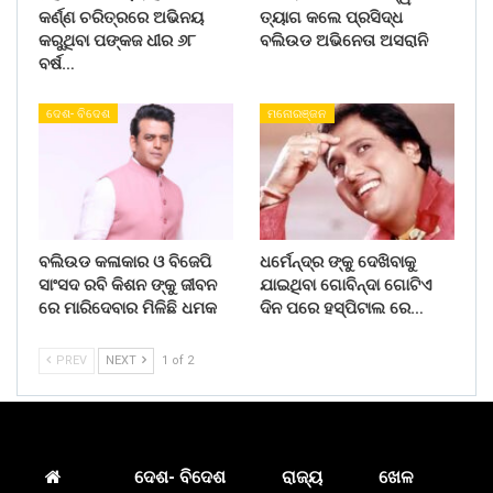
କର୍ଣ୍ଣ ଚରିତ୍ରରେ ଅଭିନୟ
ତ୍ୟାଗ କଲେ ପ୍ରସିଦ୍ଧ
କରୁଥିବା ପଙ୍କଜ ଧୀର ୬୮
ବଲିଉଡ ଅଭିନେତା ଅସରାନି
ବର୍ଷ…
ଦେଶ- ବିଦେଶ
ମନୋରଞ୍ଜନ
ବଲିଉଡ କଳାକାର ଓ ବିଜେପି
ଧର୍ମେନ୍ଦ୍ର ଙ୍କୁ ଦେଖିବାକୁ
ସାଂସଦ ରବି କିଶନ ଙ୍କୁ ଜୀବନ
ଯାଇଥିବା ଗୋବିନ୍ଦା ଗୋଟିଏ
ରେ ମାରିଦେବାର ମିଳିଛି ଧମକ
ଦିନ ପରେ ହସ୍ପିଟାଲ ରେ…
PREV
NEXT
1 of 2
ଦେଶ- ବିଦେଶ
ରାଜ୍ୟ
ଖେଳ