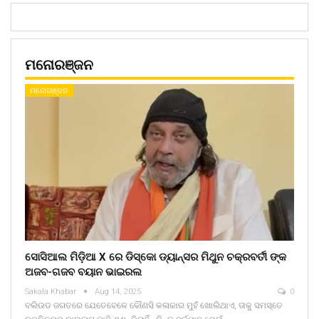
ମନୋରଞ୍ଜନ
ମନୋରଞ୍ଜନ
ସୋସିଆଲ ମିଡ଼ିଆ X ରେ ଡିସ୍କୋ ଡ୍ୟାନ୍ସର ମିଥୁନ ଚକ୍ରବର୍ତୀ ଙ୍କ
ଅଜବ-ଗଜବ ବୟାନ ଭାଇରଲ
Sakala Khabar
Aug 14, 2025
0
ବଲିଉଡ ଜଗତରେ ଯେତେବେଳେ କୌଣସି କଳାକାର ମୁହଁ ଖୋଲିଥାଏ, ତାକୁ ସମସ୍ତେ