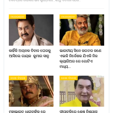
ଚଳଚିତ୍ରର ଡାଇଲଗ ଭାବି ଶୁଣନ୍ତିନାହିଁ , କିନ୍ତୁ ବର୍ତମାନ ଯେଉଁ…
ମନୋରଞ୍ଜନ
ମନୋରଞ୍ଜନ
କାହିଁକି ଅଚାନକ ବିବାଦ ଘେରକୁ
ଭାରତୀୟ ସିନେ ଜଗତର ଜଣେ
ଆସିଲେ ଗାୟକ କୁମାର ସାନୁ
ଏଭଳି ନିର୍ଦେଶକ ଯିଏକି ନିଜ
କ୍ୟାରିଅର ରେ ଗୋଟିଏ
ମଧ୍ୟ…
ଦେଶ- ବିଦେଶ
ଦେଶ- ବିଦେଶ
ମହାଭାରତ ଧାରାବାହିକ ରେ
ଦୀପାବଳିରେ ଶେଷ ନିଶ୍ୱାସ