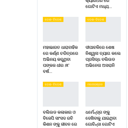
କ୍ୟାରିଅର ରେ
ଗୋଟିଏ ମଧ୍ୟ…
ଦେଶ- ବିଦେଶ
ଦେଶ- ବିଦେଶ
ମହାଭାରତ ଧାରାବାହିକ
ଦୀପାବଳିରେ ଶେଷ
ରେ କର୍ଣ୍ଣ ଚରିତ୍ରରେ
ନିଶ୍ୱାସ ତ୍ୟାଗ କଲେ
ଅଭିନୟ କରୁଥିବା
ପ୍ରସିଦ୍ଧ ବଲିଉଡ
ପଙ୍କଜ ଧୀର ୬୮
ଅଭିନେତା ଅସରାନି
ବର୍ଷ…
ଦେଶ- ବିଦେଶ
ମନୋରଞ୍ଜନ
ବଲିଉଡ କଳାକାର ଓ
ଧର୍ମେନ୍ଦ୍ର ଙ୍କୁ
ବିଜେପି ସାଂସଦ ରବି
ଦେଖିବାକୁ ଯାଇଥିବା
କିଶନ ଙ୍କୁ ଜୀବନ ରେ
ଗୋବିନ୍ଦା ଗୋଟିଏ