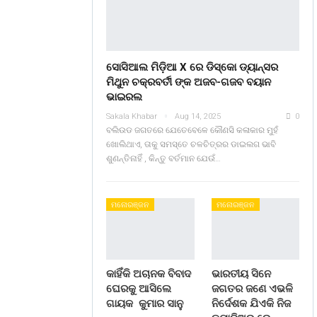
ସୋସିଆଲ ମିଡ଼ିଆ X ରେ ଡିସ୍କୋ ଡ୍ୟାନ୍ସର
ମିଥୁନ ଚକ୍ରବର୍ତୀ ଙ୍କ ଅଜବ-ଗଜବ ବୟାନ
ଭାଇରଲ
Sakala Khabar
Aug 14, 2025
0
ବଲିଉଡ ଜଗତରେ ଯେତେବେଳେ କୌଣସି କଳାକାର ମୁହଁ
ଖୋଲିଥାଏ, ତାକୁ ସମସ୍ତେ ଚଳଚିତ୍ରର ଡାଇଲଗ ଭାବି
ଶୁଣନ୍ତିନାହିଁ , କିନ୍ତୁ ବର୍ତମାନ ଯେଉଁ…
ମନୋରଞ୍ଜନ
ମନୋରଞ୍ଜନ
କାହିଁକି ଅଚାନକ ବିବାଦ
ଭାରତୀୟ ସିନେ
ଘେରକୁ ଆସିଲେ
ଜଗତର ଜଣେ ଏଭଳି
ଗାୟକ କୁମାର ସାନୁ
ନିର୍ଦେଶକ ଯିଏକି ନିଜ