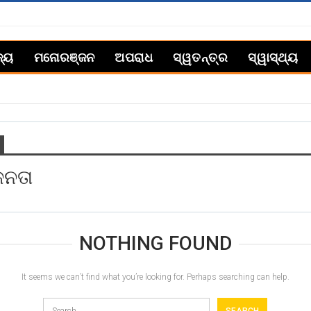
ଜ୍ୟ
ମନୋରଞ୍ଜନ
ଅପରାଧ
ସ୍ୱତନ୍ତ୍ର
ସ୍ୱାସ୍ଥ୍ୟ
ନତା
NOTHING FOUND
It seems we can’t find what you’re looking for. Perhaps searching can help.