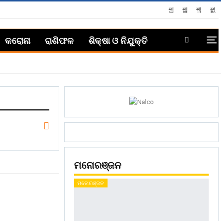
କରୋନା
ରାଶିଫଳ
ଶିକ୍ଷା ଓ ନିଯୁକ୍ତି
ମନୋରଞ୍ଜନ
ମନୋରଞ୍ଜନ