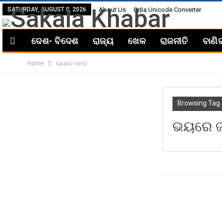
SATURDAY, AUGUST 8, 2026
About Us
Odia Unicode Converter
ଦେଶ- ବିଦେଶ
ରାଜ୍ୟ
ଖେଳ
ରାଜନୀତି
ବାଣି
Home
ଭୟରେ ଜନତା
Browsing Tag
ଭୟରେ ଜ