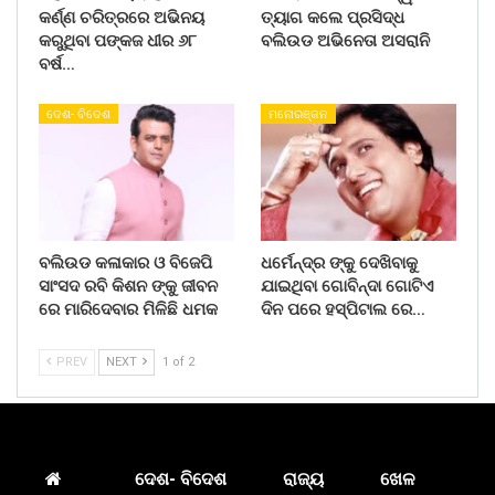
କର୍ଣ୍ଣ ଚରିତ୍ରରେ ଅଭିନୟ
ତ୍ୟାଗ କଲେ ପ୍ରସିଦ୍ଧ
କରୁଥିବା ପଙ୍କଜ ଧୀର ୬୮
ବଲିଉଡ ଅଭିନେତା ଅସରାନି
ବର୍ଷ…
ଦେଶ- ବିଦେଶ
ମନୋରଞ୍ଜନ
ବଲିଉଡ କଳାକାର ଓ ବିଜେପି
ଧର୍ମେନ୍ଦ୍ର ଙ୍କୁ ଦେଖିବାକୁ
ସାଂସଦ ରବି କିଶନ ଙ୍କୁ ଜୀବନ
ଯାଇଥିବା ଗୋବିନ୍ଦା ଗୋଟିଏ
ରେ ମାରିଦେବାର ମିଳିଛି ଧମକ
ଦିନ ପରେ ହସ୍ପିଟାଲ ରେ…
PREV
NEXT
1 of 2
ଦେଶ- ବିଦେଶ
ରାଜ୍ୟ
ଖେଳ