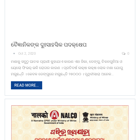
ବୈଜ୍ଞାନିକଙ୍କ ଦୁଃସାହସିକ ପଦକ୍ଷେପ
Oct 2, 2020
0
ମଶାକୁ ସବୁଠୁ ଘାତକ ପ୍ରାଣୀ କୁହାଯାଏ କାରଣ ଏହା ଜିକା, ଡେଙ୍ଗୁ, ଚିକନଗୁନିଆ ଓ
ୟେଲୋ ଫିଭର୍‌ ଭଳି ରୋଗର କାରଣ । ପ୍ରତିବର୍ଷ ଲକ୍ଷ ଲକ୍ଷ ଲୋକ ମଶା ଯୋଗୁ
ମରୁଛନ୍ତି । କେବଳ ଡେଙ୍ଗୁରେ ମରୁଛନ୍ତି ୨୫୦୦୦ । ପୃଥିବୀସାରା ଅନେକ…
READ MORE...