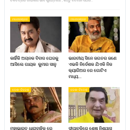
ଚଳଚିତ୍ରର ଡାଇଲଗ ଭାବି ଶୁଣନ୍ତିନାହିଁ , କିନ୍ତୁ ବର୍ତମାନ ଯେଉଁ…
ମନୋରଞ୍ଜନ
ମନୋରଞ୍ଜନ
କାହିଁକି ଅଚାନକ ବିବାଦ ଘେରକୁ
ଭାରତୀୟ ସିନେ ଜଗତର ଜଣେ
ଆସିଲେ ଗାୟକ କୁମାର ସାନୁ
ଏଭଳି ନିର୍ଦେଶକ ଯିଏକି ନିଜ
କ୍ୟାରିଅର ରେ ଗୋଟିଏ
ମଧ୍ୟ…
ଦେଶ- ବିଦେଶ
ଦେଶ- ବିଦେଶ
ମହାଭାରତ ଧାରାବାହିକ ରେ
ଦୀପାବଳିରେ ଶେଷ ନିଶ୍ୱାସ