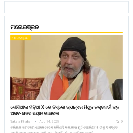
ମନୋରଞ୍ଜନ
ମନୋରଞ୍ଜନ
ସୋସିଆଲ ମିଡ଼ିଆ X ରେ ଡିସ୍କୋ ଡ୍ୟାନ୍ସର ମିଥୁନ ଚକ୍ରବର୍ତୀ ଙ୍କ
ଅଜବ-ଗଜବ ବୟାନ ଭାଇରଲ
Sakala Khabar
Aug 14, 2025
0
ବଲିଉଡ ଜଗତରେ ଯେତେବେଳେ କୌଣସି କଳାକାର ମୁହଁ ଖୋଲିଥାଏ, ତାକୁ ସମସ୍ତେ