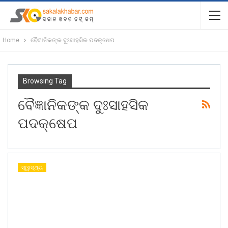
Home
ବୈଜ୍ଞାନିକଙ୍କ ଦୁଃସାହସିକ ପଦକ୍ଷେପ
Browsing Tag
ବୈଜ୍ଞାନିକଙ୍କ ଦୁଃସାହସିକ
ପଦକ୍ଷେପ
ସ୍ୱାସ୍ଥ୍ୟ