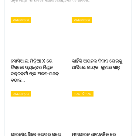
ଧନୁଷ ମଧ୍ୟ ଏହି ପାର୍ଟିରେ ଯୋଗ ଦେଇଥିଲେ। ଏହି ପାର୍ଟିରେ…
ମନୋରଞ୍ଜନ
ମନୋରଞ୍ଜନ
ସୋସିଆଲ ମିଡ଼ିଆ X ରେ
କାହିଁକି ଅଚାନକ ବିବାଦ ଘେରକୁ
ଡିସ୍କୋ ଡ୍ୟାନ୍ସର ମିଥୁନ
ଆସିଲେ ଗାୟକ କୁମାର ସାନୁ
ଚକ୍ରବର୍ତୀ ଙ୍କ ଅଜବ-ଗଜବ
ବୟାନ…
ମନୋରଞ୍ଜନ
ଦେଶ- ବିଦେଶ
ଭାରତୀୟ ସିନେ ଜଗତର ଜଣେ
ମହାଭାରତ ଧାରାବାହିକ ରେ