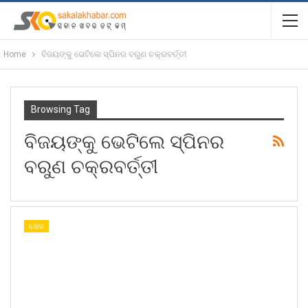
Home
ବିଜୟଙ୍କୁ ଭେଟିଲେ ସ୍ପିନର ବରୁଣ ଚକ୍ରବର୍ତ୍ତୀ
Browsing Tag
ବିଜୟଙ୍କୁ ଭେଟିଲେ ସ୍ପିନର
ବରୁଣ ଚକ୍ରବର୍ତ୍ତୀ
ଖେଳ