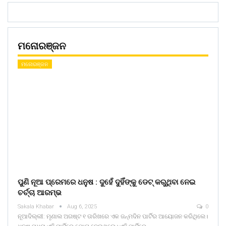
ମନୋରଞ୍ଜନ
ମନୋରଞ୍ଜନ
ପୁଣି ନୂଆ ପ୍ରେମରେ ଧନୁଷ : ଦୁହେଁ ଦୁହିଁଙ୍କୁ ଡେଟ୍ କରୁଥିବା ନେଇ
ଚର୍ଚ୍ଚା ଆରମ୍ଭ
Sakala Khabar
Aug 6, 2025
0
ନୂଆଦିଲ୍ଲୀ: ମୃଣାଲ ଅଗଷ୍ଟ ୧ ତାରିଖରେ ଏକ ଜନ୍ମଦିନ ପାର୍ଟିର ଆୟୋଜନ କରିଥିଲେ।