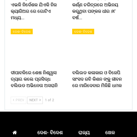
ଏଭଳି ନିର୍ଦେଶକ ଯିଏକି ନିଜ
କର୍ଣ୍ଣ ଚରିତ୍ରରେ ଅଭିନୟ
କ୍ୟାରିଅର ରେ ଗୋଟିଏ
କରୁଥିବା ପଙ୍କଜ ଧୀର ୬୮
ମଧ୍ୟ…
ବର୍ଷ…
ଦେଶ- ବିଦେଶ
ଦେଶ- ବିଦେଶ
ଦୀପାବଳିରେ ଶେଷ ନିଶ୍ୱାସ
ବଲିଉଡ କଳାକାର ଓ ବିଜେପି
ତ୍ୟାଗ କଲେ ପ୍ରସିଦ୍ଧ
ସାଂସଦ ରବି କିଶନ ଙ୍କୁ ଜୀବନ
ବଲିଉଡ ଅଭିନେତା ଅସରାନି
ରେ ମାରିଦେବାର ମିଳିଛି ଧମକ
PREV
NEXT
1 of 2
ଦେଶ- ବିଦେଶ
ରାଜ୍ୟ
ଖେଳ