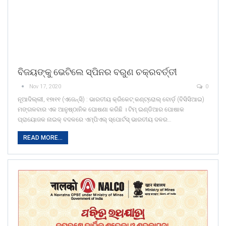
ବିଜୟଙ୍କୁ ଭେଟିଲେ ସ୍ପିନର ବରୁଣ ଚକ୍ରବର୍ତ୍ତୀ
Nov 17, 2020
0
ନୂଆଦିଲ୍ଲୀ, ୧୭ା୧୧ (ଏଜେନ୍ସି) : ଭାରତୀୟ କ୍ରିକେଟ୍‌ କଣ୍ଟ୍ରୋଲ୍‌ ବୋର୍ଡ଼ (ବିସିସିଆଇ)
ମଙ୍ଗଳବାର ଏକ ଆନୁଷ୍ଠାନିକ ଘୋଷଣା କରିଛି । ଟିମ୍‌ ଇଣ୍ଡିଆର ପୋଷାକ
ପ୍ରାୟୋଜକ ନାଇକ୍‌ ବଦଳରେ ଏମ୍‌ପିଏଲ୍‌ ସ୍ପୋର୍ଟସ୍‌ ଭାରତୀୟ ଦଳର…
READ MORE...