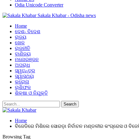
Odia Unicode Converter
Sakala Khabar - Odisha news
Home
ଦେଶ- ବିଦେଶ
ରାଜ୍ୟ
ଖେଳ
ରାଜନୀତି
ବାଣିଜ୍ୟ
ମନୋରଞ୍ଜନ
ଅପରାଧ
ସ୍ୱତନ୍ତ୍ର
ସ୍ୱାସ୍ଥ୍ୟ
କରୋନା
ରାଶିଫଳ
ଶିକ୍ଷା ଓ ନିଯୁକ୍ତି
Home
ବିଜେଡିରେ ମିଶିଲେ ସୋରଡ଼ା ନିର୍ବାଚନ ମଣ୍ଡଳୀର କଂଗ୍ରେସ ଓ ବିଜେପ
Browsing Tag