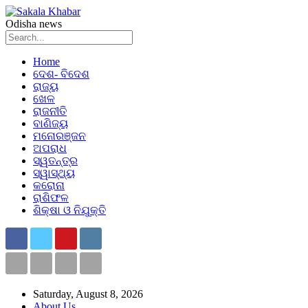
Odisha news
Home
ଦେଶ- ବିଦେଶ
ରାଜ୍ୟ
ଖେଳ
ରାଜନୀତି
ବାଣିଜ୍ୟ
ମନୋରଞ୍ଜନ
ଅପରାଧ
ସ୍ୱତନ୍ତ୍ର
ସ୍ୱାସ୍ଥ୍ୟ
କରୋନା
ରାଶିଫଳ
ଶିକ୍ଷା ଓ ନିଯୁକ୍ତି
Saturday, August 8, 2026
About Us