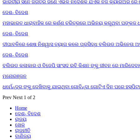
ଭାରତୀୟ ସିନେ ଜଗତର ଜଣେ ଏଭଳି ନିର୍ଦେଶକ ଯିଏକି ନିଜ କ୍ୟାରିଅର ର
ଦେଶ- ବିଦେଶ
ମହାଭାରତ ଧାରାବାହିକ ରେ କର୍ଣ୍ଣ ଚରିତ୍ରରେ ଅଭିନୟ କରୁଥିବା ପଙ୍କଜ ଧ
ଦେଶ- ବିଦେଶ
ଦୀପାବଳିରେ ଶେଷ ନିଶ୍ୱାସ ତ୍ୟାଗ କଲେ ପ୍ରସିଦ୍ଧ ବଲିଉଡ ଅଭିନେତା ଅ
ଦେଶ- ବିଦେଶ
ବଲିଉଡ କଳାକାର ଓ ବିଜେପି ସାଂସଦ ରବି କିଶନ ଙ୍କୁ ଜୀବନ ରେ ମାରିଦେବା
ମନୋରଞ୍ଜନ
ଧର୍ମେନ୍ଦ୍ର ଙ୍କୁ ଦେଖିବାକୁ ଯାଇଥିବା ଗୋବିନ୍ଦା ଗୋଟିଏ ଦିନ ପରେ ହସ୍ପ
Prev
Next
1 of 2
Home
ଦେଶ- ବିଦେଶ
ରାଜ୍ୟ
ଖେଳ
ରାଜନୀତି
ବାଣିଜ୍ୟ