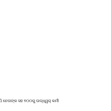
ି ନେତାଙ୍କ ସହ ୭୦୦ରୁ ଊଦ୍ଧ୍ୱର୍ କର୍ମୀ