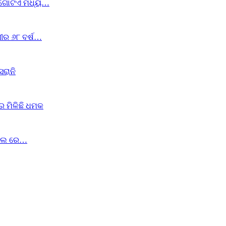
େ ଗୋଟିଏ ମଧ୍ୟ…
ୀର ୬୮ ବର୍ଷ…
ସରାନି
ର ମିଳିଛି ଧମକ
ିଟାଲ ରେ…