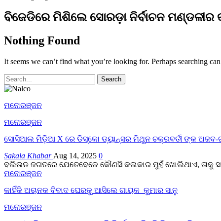
ବିଜେଡିରେ ମିଶିଲେ ସୋରଡ଼ା ନିର୍ବାଚନ ମଣ୍ଡଳୀର କ
Nothing Found
It seems we can’t find what you’re looking for. Perhaps searching can
ମନୋରଞ୍ଜନ
ମନୋରଞ୍ଜନ
ସୋସିଆଲ ମିଡ଼ିଆ X ରେ ଡିସ୍କୋ ଡ୍ୟାନ୍ସର ମିଥୁନ ଚକ୍ରବର୍ତୀ ଙ୍କ ଅ
Sakala Khabar
Aug 14, 2025
0
ବଲିଉଡ ଜଗତରେ ଯେତେବେଳେ କୌଣସି କଳାକାର ମୁହଁ ଖୋଲିଥାଏ, ତାକୁ ସମସ୍ତ
ମନୋରଞ୍ଜନ
କାହିଁକି ଅଚାନକ ବିବାଦ ଘେରକୁ ଆସିଲେ ଗାୟକ କୁମାର ସାନୁ
ମନୋରଞ୍ଜନ