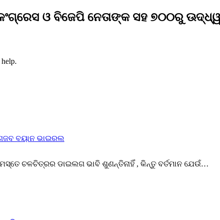
ଂଗ୍ରେସ ଓ ବିଜେପି ନେତାଙ୍କ ସହ ୭୦୦ରୁ ଊଦ୍ଧ୍ୱର
 help.
ଜବ-ଗଜବ ବୟାନ ଭାଇରଲ
େ ଚଳଚିତ୍ରର ଡାଇଲଗ ଭାବି ଶୁଣନ୍ତିନାହିଁ , କିନ୍ତୁ ବର୍ତମାନ ଯେଉଁ…