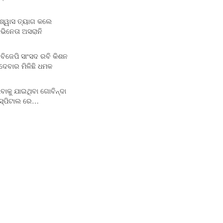
ଶ୍ୱାସ ତ୍ୟାଗ କଲେ
ଭିନେତା ଅସରାନି
ିଜେପି ସାଂସଦ ରବି କିଶନ
ଦେବାର ମିଳିଛି ଧମକ
ଖିବାକୁ ଯାଇଥିବା ଗୋବିନ୍ଦା
ସ୍ପିଟାଲ ରେ…