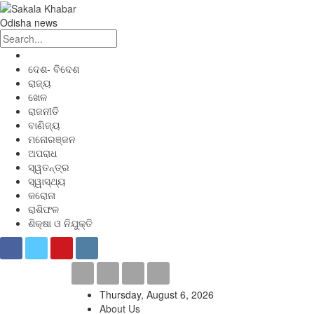
Odisha news
ଦେଶ- ବିଦେଶ
ରାଜ୍ୟ
ଖେଳ
ରାଜନୀତି
ବାଣିଜ୍ୟ
ମନୋରଞ୍ଜନ
ଅପରାଧ
ସ୍ୱତନ୍ତ୍ର
ସ୍ୱାସ୍ଥ୍ୟ
କରୋନା
ରାଶିଫଳ
ଶିକ୍ଷା ଓ ନିଯୁକ୍ତି
Thursday, August 6, 2026
About Us