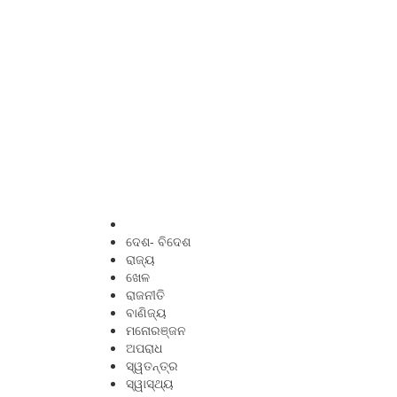
ଦେଶ- ବିଦେଶ
ରାଜ୍ୟ
ଖେଳ
ରାଜନୀତି
ବାଣିଜ୍ୟ
ମନୋରଞ୍ଜନ
ଅପରାଧ
ସ୍ୱତନ୍ତ୍ର
ସ୍ୱାସ୍ଥ୍ୟ