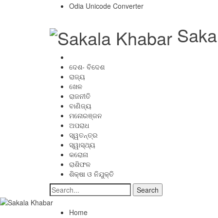
Odia Unicode Converter
Saka
ଦେଶ- ବିଦେଶ
ରାଜ୍ୟ
ଖେଳ
ରାଜନୀତି
ବାଣିଜ୍ୟ
ମନୋରଞ୍ଜନ
ଅପରାଧ
ସ୍ୱତନ୍ତ୍ର
ସ୍ୱାସ୍ଥ୍ୟ
କରୋନା
ରାଶିଫଳ
ଶିକ୍ଷା ଓ ନିଯୁକ୍ତି
Home