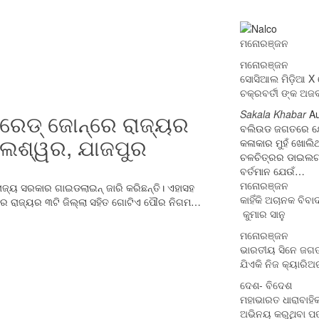
ମନୋରଞ୍ଜନ
ମନୋରଞ୍ଜନ
ସୋସିଆଲ ମିଡ଼ିଆ X ର
ଚକ୍ରବର୍ତୀ ଙ୍କ 
Sakala Khabar
Au
ରେଡ୍‌ ଜୋନ୍‌ରେ ରାଜ୍ୟର
ବଲିଉଡ ଜଗତରେ ଯ
ଲେଶ୍ୱର, ଯାଜପୁର
କଳାକାର ମୁହଁ ଖୋଲିଥ
ଚଳଚିତ୍ରର ଡାଇଲଗ ଭାବ
ବର୍ତମାନ ଯେଉଁ…
ମନୋରଞ୍ଜନ
୍ୟ ସରକାର ଗାଇଡଲାଇନ୍ ଜାରି କରିଛନ୍ତି। ଏହାସହ
କାହିଁକି ଅଚାନକ ବି
ନ୍‌ରେ ରାଜ୍ୟର ୩ଟି ଜିଲ୍ଲା ସହିତ ଗୋଟିଏ ପୌର ନିଗମ…
କୁମାର ସାନୁ
ମନୋରଞ୍ଜନ
ଭାରତୀୟ ସିନେ ଜଗତ
ଯିଏକି ନିଜ କ୍ୟାର
ଦେଶ- ବିଦେଶ
ମହାଭାରତ ଧାରାବାହିକ
ଅଭିନୟ କରୁଥିବା ପଙ