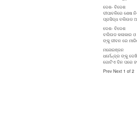
ଦେଶ- ବିଦେଶ
ଦୀପାବଳିରେ ଶେଷ ନି
ପ୍ରସିଦ୍ଧ ବଲିଉଡ ଅ
ଦେଶ- ବିଦେଶ
ବଲିଉଡ କଳାକାର ଓ ବ
ଙ୍କୁ ଜୀବନ ରେ ମାରି
ମନୋରଞ୍ଜନ
ଧର୍ମେନ୍ଦ୍ର ଙ୍କୁ ଦେ
ଗୋଟିଏ ଦିନ ପରେ ହ
Prev
Next
1 of 2