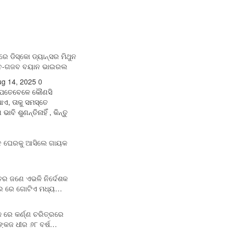
େ ଡିସ୍କୋ ଡ୍ୟାନ୍ସର ମିଥୁନ
ଅଜବ-ଗଜବ ବୟାନ ଭାଇରଲ
g 14, 2025
0
େତେବେଳେ କୌଣସି
ାଏ, ତାକୁ ସମସ୍ତେ
ି ଶୁଣନ୍ତିନାହିଁ , କିନ୍ତୁ
ବାଦ ଘେରକୁ ଆସିଲେ ଗାୟକ
ର ଜଣେ ଏଭଳି ନିର୍ଦେଶକ
ିଅର ରେ ଗୋଟିଏ ମଧ୍ୟ…
 ରେ କର୍ଣ୍ଣ ଚରିତ୍ରରେ
୍କଜ ଧୀର ୬୮ ବର୍ଷ…