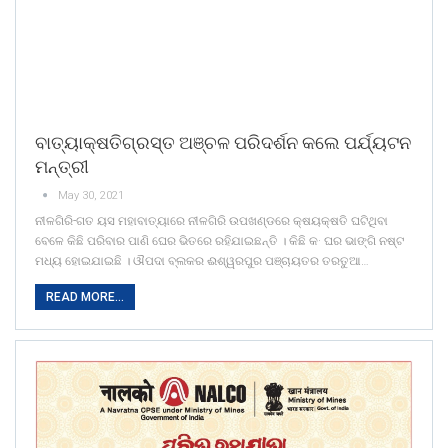
ବାତ୍ୟାକ୍ଷତିଗ୍ରସ୍ତ ଅଞ୍ଚଳ ପରିଦର୍ଶନ କଲେ ପର୍ଯ୍ୟଟନ
ମନ୍ତ୍ରୀ
May 30, 2021
ନୀଳଗିରି-ଗତ ୟସ ମହାବାତ୍ୟାରେ ନୀଳଗିରି ଉପଖଣ୍ଡରେ କ୍ଷୟକ୍ଷତି ଘଟିଥିବା
ବେଳେ କିଛି ପରିବାର ପାଣି ଘେର ଭିତରେ ରହିଯାଇଛନ୍ତି । କିଛି କ· ଘର ଭାଙ୍ଗି ନଷ୍ଟ
ମଧ୍ୟ ହୋଇଯାଇଛି । ଔପଦା ବ୍ଲକର ଈଶ୍ୱରପୁର ପଞ୍ଚାୟତର ତରତୁଆ…
READ MORE...