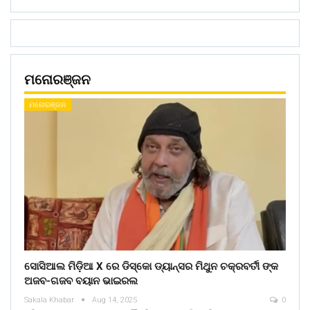
ମନୋରଞ୍ଜନ
ମନୋରଞ୍ଜନ
ସୋସିଆଲ ମିଡ଼ିଆ X ରେ ଡିସ୍କୋ ଡ୍ୟାନ୍ସର ମିଥୁନ ଚକ୍ରବର୍ତୀ ଙ୍କ
ଅଜବ-ଗଜବ ବୟାନ ଭାଇରଲ
Sakala Khabar
Aug 14, 2025
0