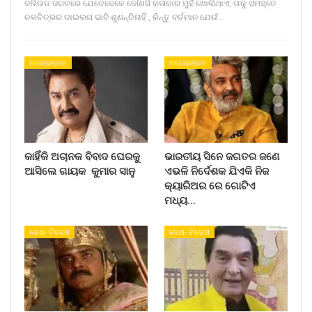
ବଲିଉଡ ଜଗତରେ ଯେତେବେଳେ କୌଣସି କଳାକାର ମୁହଁ ଖୋଲିଥାଏ, ତାକୁ ସମସ୍ତେ
ଚଳଚିତ୍ରର ଡାଇଲଗ ଭାବି ଶୁଣନ୍ତିନାହିଁ , କିନ୍ତୁ ବର୍ତମାନ ଯେଉଁ…
ମନୋରଞ୍ଜନ
ମନୋରଞ୍ଜନ
କାହିଁକି ଅଚାନକ ବିବାଦ ଘେରକୁ
ଭାରତୀୟ ସିନେ ଜଗତର ଜଣେ
ଆସିଲେ ଗାୟକ କୁମାର ସାନୁ
ଏଭଳି ନିର୍ଦେଶକ ଯିଏକି ନିଜ
କ୍ୟାରିଅର ରେ ଗୋଟିଏ
ମଧ୍ୟ…
ଦେଶ- ବିଦେଶ
ଦେଶ- ବିଦେଶ