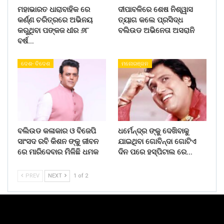
ମହାଭାରତ ଧାରାବାହିକ ରେ
ଦୀପାବଳିରେ ଶେଷ ନିଶ୍ୱାସ
କର୍ଣ୍ଣ ଚରିତ୍ରରେ ଅଭିନୟ
ତ୍ୟାଗ କଲେ ପ୍ରସିଦ୍ଧ
କରୁଥିବା ପଙ୍କଜ ଧୀର ୬୮
ବଲିଉଡ ଅଭିନେତା ଅସରାନି
ବର୍ଷ…
ଦେଶ- ବିଦେଶ
ମନୋରଞ୍ଜନ
ବଲିଉଡ କଳାକାର ଓ ବିଜେପି
ଧର୍ମେନ୍ଦ୍ର ଙ୍କୁ ଦେଖିବାକୁ
ସାଂସଦ ରବି କିଶନ ଙ୍କୁ ଜୀବନ
ଯାଇଥିବା ଗୋବିନ୍ଦା ଗୋଟିଏ
ରେ ମାରିଦେବାର ମିଳିଛି ଧମକ
ଦିନ ପରେ ହସ୍ପିଟାଲ ରେ…
PREV
NEXT
1 of 2