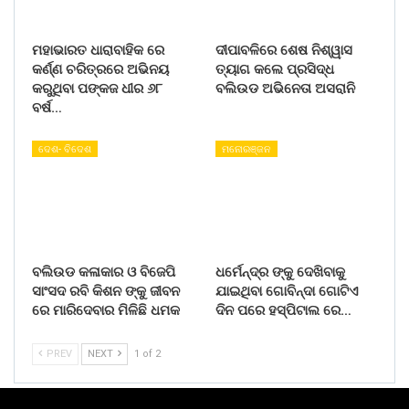
ମହାଭାରତ ଧାରାବାହିକ ରେ
ଦୀପାବଳିରେ ଶେଷ ନିଶ୍ୱାସ
କର୍ଣ୍ଣ ଚରିତ୍ରରେ ଅଭିନୟ
ତ୍ୟାଗ କଲେ ପ୍ରସିଦ୍ଧ
କରୁଥିବା ପଙ୍କଜ ଧୀର ୬୮
ବଲିଉଡ ଅଭିନେତା ଅସରାନି
ବର୍ଷ…
ଦେଶ- ବିଦେଶ
ମନୋରଞ୍ଜନ
ବଲିଉଡ କଳାକାର ଓ ବିଜେପି
ଧର୍ମେନ୍ଦ୍ର ଙ୍କୁ ଦେଖିବାକୁ
ସାଂସଦ ରବି କିଶନ ଙ୍କୁ ଜୀବନ
ଯାଇଥିବା ଗୋବିନ୍ଦା ଗୋଟିଏ
ରେ ମାରିଦେବାର ମିଳିଛି ଧମକ
ଦିନ ପରେ ହସ୍ପିଟାଲ ରେ…
PREV
NEXT
1 of 2