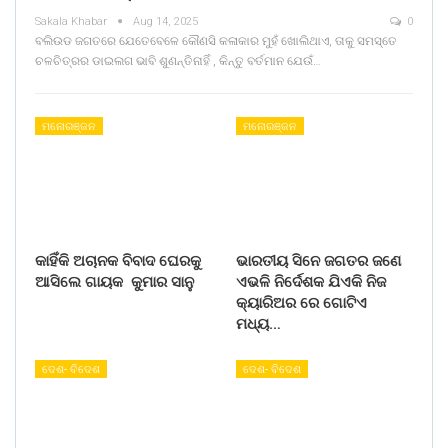
Sakala Khabar
Aug 14, 2025
0
ବଲିଉଡ ଜଗତରେ ଯେତେବେଳେ କୌଣସି କଳାକାର ମୁହଁ ଖୋଲିଥାଏ, ତାକୁ ସମସ୍ତେ
ଚଳଚିତ୍ରର ଡାଇଲଗ ଭାବି ଶୁଣନ୍ତିନାହିଁ , କିନ୍ତୁ ବର୍ତମାନ ଯେଉଁ…
ମନୋରଞ୍ଜନ
ମନୋରଞ୍ଜନ
କାହିଁକି ଅଚାନକ ବିବାଦ ଘେରକୁ
ଭାରତୀୟ ସିନେ ଜଗତର ଜଣେ
ଆସିଲେ ଗାୟକ କୁମାର ସାନୁ
ଏଭଳି ନିର୍ଦେଶକ ଯିଏକି ନିଜ
କ୍ୟାରିଅର ରେ ଗୋଟିଏ
ମଧ୍ୟ…
ଦେଶ- ବିଦେଶ
ଦେଶ- ବିଦେଶ