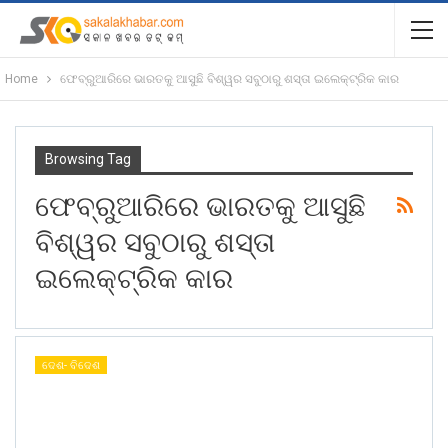
Home
ଫେବ୍ରୁଆରିରେ ଭାରତକୁ ଆସୁଛି ବିଶ୍ୱର ସବୁଠାରୁ ଶସ୍ତା ଇଲେକ୍ଟ୍ରିକ କାର
Browsing Tag
ଫେବ୍ରୁଆରିରେ ଭାରତକୁ ଆସୁଛି
ବିଶ୍ୱର ସବୁଠାରୁ ଶସ୍ତା
ଇଲେକ୍ଟ୍ରିକ କାର
ଦେଶ- ବିଦେଶ