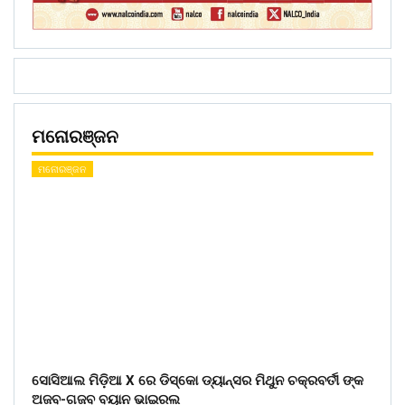
ମନୋରଞ୍ଜନ
ମନୋରଞ୍ଜନ
ସୋସିଆଲ ମିଡ଼ିଆ X ରେ ଡିସ୍କୋ ଡ୍ୟାନ୍ସର ମିଥୁନ ଚକ୍ରବର୍ତୀ ଙ୍କ
ଅଜବ-ଗଜବ ବୟାନ ଭାଇରଲ