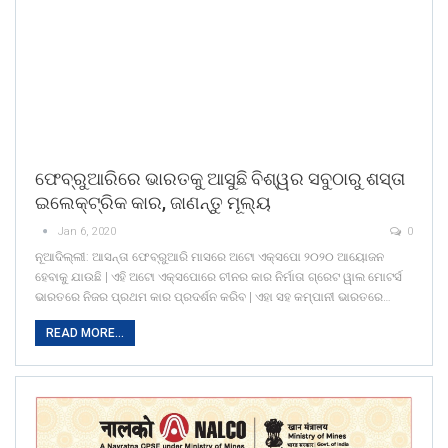
ଫେବ୍ରୁଆରିରେ ଭାରତକୁ ଆସୁଛି ବିଶ୍ୱର ସବୁଠାରୁ ଶସ୍ତା
ଇଲେକ୍ଟ୍ରିକ କାର, ଜାଣନ୍ତୁ ମୂଲ୍ୟ
Jan 6, 2020
0
ନୂଆଦିଲ୍ଲୀ: ଆସନ୍ତା ଫେବ୍ରୁଆରି ମାସରେ ଅଟୋ ଏକ୍ସପୋ ୨୦୨୦ ଆୟୋଜନ
ହେବାକୁ ଯାଉଛି | ଏହି ଅଟୋ ଏକ୍ସପୋରେ ଚୀନର କାର ନିର୍ମାତା ଗ୍ରେଟ ୱାଲ ମୋଟର୍ସ
ଭାରତରେ ନିଜର ପ୍ରଥମ କାର ପ୍ରଦର୍ଶନ କରିବ | ଏହା ସହ କମ୍ପାନୀ ଭାରତରେ…
READ MORE...