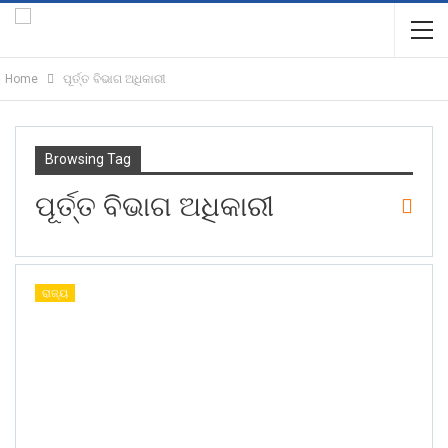
Home
ପୂର୍ତ୍ତ ବିଭାଗ ଅଧିକାରୀ
Browsing Tag
ପୂର୍ତ୍ତ ବିଭାଗ ଅଧିକାରୀ
ରାଜ୍ୟ