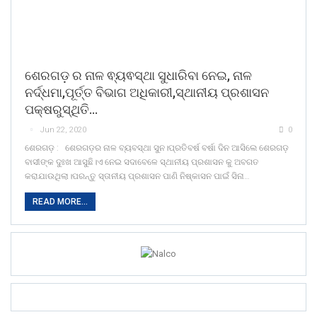
ଶେରଗଡ଼ ର ନାଳ ଵ୍ୟଵସ୍ଥା ସୁଧାରିବା ନେଇ, ନାଳ
ନର୍ଦ୍ଧମା,ପୂର୍ତ୍ତ ବିଭାଗ ଅଧିକାରୀ,ସ୍ଥାନୀୟ ପ୍ରଶାସନ
ପକ୍ଷରୁସ୍ଥିତି…
Jun 22, 2020
0
ଶେରଗଡ଼ : ଶେରଗଡ଼ର ନାଳ ବ୍ୟବସ୍ଥା ସୁନ।ପ୍ରତିବର୍ଷ ବର୍ଷା ଦିନ ଆସିଲେ ଶେରଗଡ଼
ବାସୀଙ୍କ ଦୁଃଖ ଆସୁଛି।ଏ ନେଇ ସଦାବେଳେ ସ୍ଥାନୀୟ ପ୍ରଶାସନ କୁ ଅବଗତ
କରାଯାଉଥିଲା।ପରନ୍ତୁ ସ୍ତାନୀୟ ପ୍ରଶାସନ ପାଣି ନିଷ୍କାସନ ପାଇଁ ସିନା…
READ MORE...