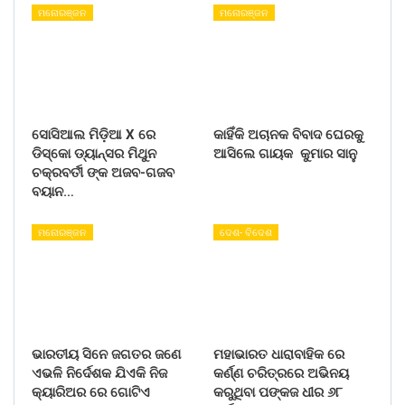
ମନୋରଞ୍ଜନ
ମନୋରଞ୍ଜନ
ସୋସିଆଲ ମିଡ଼ିଆ X ରେ
କାହିଁକି ଅଚାନକ ବିବାଦ ଘେରକୁ
ଡିସ୍କୋ ଡ୍ୟାନ୍ସର ମିଥୁନ
ଆସିଲେ ଗାୟକ କୁମାର ସାନୁ
ଚକ୍ରବର୍ତୀ ଙ୍କ ଅଜବ-ଗଜବ
ବୟାନ…
ମନୋରଞ୍ଜନ
ଦେଶ- ବିଦେଶ
ଭାରତୀୟ ସିନେ ଜଗତର ଜଣେ
ମହାଭାରତ ଧାରାବାହିକ ରେ
ଏଭଳି ନିର୍ଦେଶକ ଯିଏକି ନିଜ
କର୍ଣ୍ଣ ଚରିତ୍ରରେ ଅଭିନୟ
କ୍ୟାରିଅର ରେ ଗୋଟିଏ
କରୁଥିବା ପଙ୍କଜ ଧୀର ୬୮