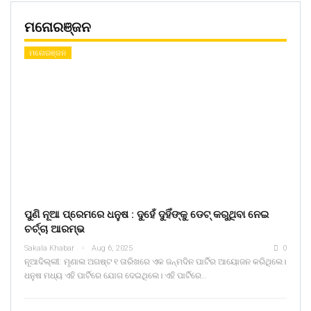
ମନୋରଞ୍ଜନ
ମନୋରଞ୍ଜନ
ପୁଣି ନୂଆ ପ୍ରେମରେ ଧନୁଷ : ଦୁହେଁ ଦୁହିଁଙ୍କୁ ଡେଟ୍ କରୁଥିବା ନେଇ
ଚର୍ଚ୍ଚା ଆରମ୍ଭ
Sakala Khabar
Aug 6, 2025
0
ନୂଆଦିଲ୍ଲୀ: ମୃଣାଲ ଅଗଷ୍ଟ ୧ ତାରିଖରେ ଏକ ଜନ୍ମଦିନ ପାର୍ଟିର ଆୟୋଜନ କରିଥିଲେ।
ଧନୁଷ ମଧ୍ୟ ଏହି ପାର୍ଟିରେ ଯୋଗ ଦେଇଥିଲେ। ଏହି ପାର୍ଟିରେ…