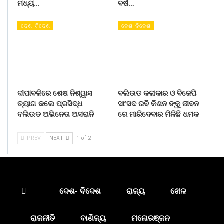
ମଧ୍ୟ…
ବର୍ଷ…
ଦେଶ- ବିଦେଶ
ଦେଶ- ବିଦେଶ
ଦୀପାବଳିରେ ଶେଷ ନିଶ୍ୱାସ
ବଲିଉଡ କଳାକାର ଓ ବିଜେପି
ତ୍ୟାଗ କଲେ ପ୍ରସିଦ୍ଧ
ସାଂସଦ ରବି କିଶନ ଙ୍କୁ ଜୀବନ
ବଲିଉଡ ଅଭିନେତା ଅସରାନି
ରେ ମାରିଦେବାର ମିଳିଛି ଧମକ
PREV
NEXT
1 of 2
ଦେଶ- ବିଦେଶ
ରାଜ୍ୟ
ଖେଳ
ରାଜନୀତି
ବାଣିଜ୍ୟ
ମନୋରଞ୍ଜନ