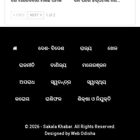
ରେ ମାରିଦେବାର ମିଳିଛି ଧମକ
ଦିନ ପରେ ହସ୍ପିଟାଲ ରେ…
PREV
NEXT
1 of 2
ଦେଶ- ବିଦେଶ
ରାଜ୍ୟ
ଖେଳ
ରାଜନୀତି
ବାଣିଜ୍ୟ
ମନୋରଞ୍ଜନ
ଅପରାଧ
ସ୍ୱତନ୍ତ୍ର
ସ୍ୱାସ୍ଥ୍ୟ
କରୋନା
ରାଶିଫଳ
ଶିକ୍ଷା ଓ ନିଯୁକ୍ତି
© 2026 - Sakala Khabar. All Rights Reserved.
Designed by
Web Odisha