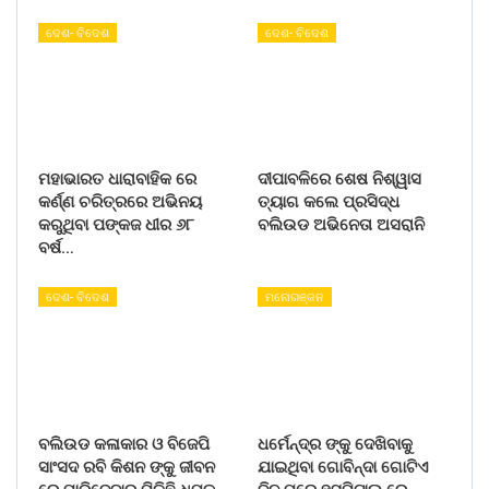
ଦେଶ- ବିଦେଶ
ଦେଶ- ବିଦେଶ
ମହାଭାରତ ଧାରାବାହିକ ରେ
ଦୀପାବଳିରେ ଶେଷ ନିଶ୍ୱାସ
କର୍ଣ୍ଣ ଚରିତ୍ରରେ ଅଭିନୟ
ତ୍ୟାଗ କଲେ ପ୍ରସିଦ୍ଧ
କରୁଥିବା ପଙ୍କଜ ଧୀର ୬୮
ବଲିଉଡ ଅଭିନେତା ଅସରାନି
ବର୍ଷ…
ଦେଶ- ବିଦେଶ
ମନୋରଞ୍ଜନ
ବଲିଉଡ କଳାକାର ଓ ବିଜେପି
ଧର୍ମେନ୍ଦ୍ର ଙ୍କୁ ଦେଖିବାକୁ
ସାଂସଦ ରବି କିଶନ ଙ୍କୁ ଜୀବନ
ଯାଇଥିବା ଗୋବିନ୍ଦା ଗୋଟିଏ