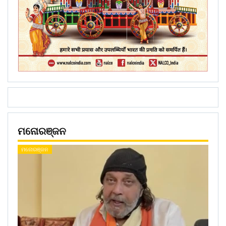
ମନୋରଞ୍ଜନ
ମନୋରଞ୍ଜନ