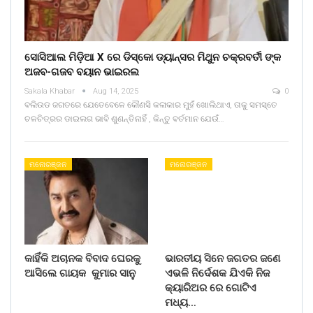
ସୋସିଆଲ ମିଡ଼ିଆ X ରେ ଡିସ୍କୋ ଡ୍ୟାନ୍ସର ମିଥୁନ ଚକ୍ରବର୍ତୀ ଙ୍କ
ଅଜବ-ଗଜବ ବୟାନ ଭାଇରଲ
Sakala Khabar
Aug 14, 2025
0
ବଲିଉଡ ଜଗତରେ ଯେତେବେଳେ କୌଣସି କଳାକାର ମୁହଁ ଖୋଲିଥାଏ, ତାକୁ ସମସ୍ତେ
ଚଳଚିତ୍ରର ଡାଇଲଗ ଭାବି ଶୁଣନ୍ତିନାହିଁ , କିନ୍ତୁ ବର୍ତମାନ ଯେଉଁ…
ମନୋରଞ୍ଜନ
ମନୋରଞ୍ଜନ
କାହିଁକି ଅଚାନକ ବିବାଦ ଘେରକୁ
ଭାରତୀୟ ସିନେ ଜଗତର ଜଣେ
ଆସିଲେ ଗାୟକ କୁମାର ସାନୁ
ଏଭଳି ନିର୍ଦେଶକ ଯିଏକି ନିଜ
କ୍ୟାରିଅର ରେ ଗୋଟିଏ
ମଧ୍ୟ…