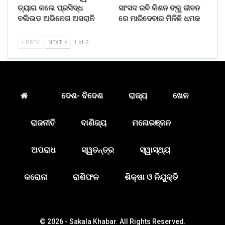
ତ୍ୟାଗ କଲେ ପ୍ରସିଦ୍ଧ
ସାଂସଦ ରବି କିଶନ ଙ୍କୁ ଜୀବନ
ବଲିଉଡ ଅଭିନେତା ଅସରାନି
ରେ ମାରିଦେବାର ମିଳିଛି ଧମକ
PREV
NEXT
1 of 2
ଦେଶ- ବିଦେଶ
ରାଜ୍ୟ
ଖେଳ
ରାଜନୀତି
ବାଣିଜ୍ୟ
ମନୋରଞ୍ଜନ
ଅପରାଧ
ସ୍ୱତନ୍ତ୍ର
ସ୍ୱାସ୍ଥ୍ୟ
କରୋନା
ରାଶିଫଳ
ଶିକ୍ଷା ଓ ନିଯୁକ୍ତି
© 2026 - Sakala Khabar. All Rights Reserved.