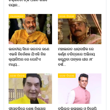
ବୟାନ…
ମନୋରଞ୍ଜନ
ଦେଶ- ବିଦେଶ
ଭାରତୀୟ ସିନେ ଜଗତର ଜଣେ
ମହାଭାରତ ଧାରାବାହିକ ରେ
ଏଭଳି ନିର୍ଦେଶକ ଯିଏକି ନିଜ
କର୍ଣ୍ଣ ଚରିତ୍ରରେ ଅଭିନୟ
କ୍ୟାରିଅର ରେ ଗୋଟିଏ
କରୁଥିବା ପଙ୍କଜ ଧୀର ୬୮
ମଧ୍ୟ…
ବର୍ଷ…
ଦେଶ- ବିଦେଶ
ଦେଶ- ବିଦେଶ
ଦୀପାବଳିରେ ଶେଷ ନିଶ୍ୱାସ
ବଲିଉଡ କଳାକାର ଓ ବିଜେପି