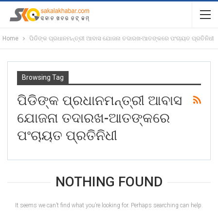
Home
ପିଡିଙ୍କ ପ୍ରଧାନମନ୍ତ୍ରୀ ଆବାସ ଯୋଜନା ତଦାରଖ-ଆତଙ୍କରେ ପଂଚାୟତ ପ୍ରତିନିଧୀ
Browsing Tag
ପିଡିଙ୍କ ପ୍ରଧାନମନ୍ତ୍ରୀ ଆବାସ
ଯୋଜନା ତଦାରଖ-ଆତଙ୍କରେ
ପଂଚାୟତ ପ୍ରତିନିଧୀ
NOTHING FOUND
It seems we can’t find what you’re looking for. Perhaps searching can help.