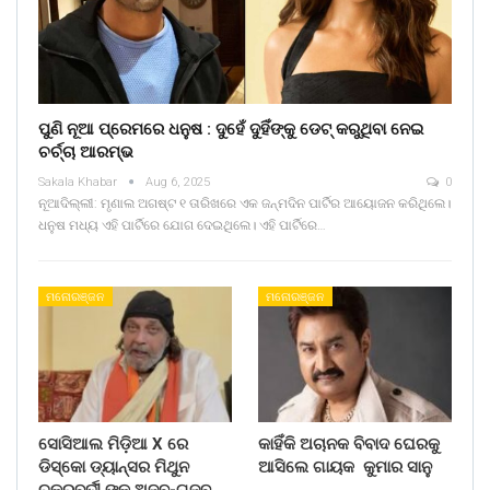
ପୁଣି ନୂଆ ପ୍ରେମରେ ଧନୁଷ : ଦୁହେଁ ଦୁହିଁଙ୍କୁ ଡେଟ୍ କରୁଥିବା ନେଇ
ଚର୍ଚ୍ଚା ଆରମ୍ଭ
Sakala Khabar
Aug 6, 2025
0
ନୂଆଦିଲ୍ଲୀ: ମୃଣାଲ ଅଗଷ୍ଟ ୧ ତାରିଖରେ ଏକ ଜନ୍ମଦିନ ପାର୍ଟିର ଆୟୋଜନ କରିଥିଲେ।
ଧନୁଷ ମଧ୍ୟ ଏହି ପାର୍ଟିରେ ଯୋଗ ଦେଇଥିଲେ। ଏହି ପାର୍ଟିରେ…
ମନୋରଞ୍ଜନ
ମନୋରଞ୍ଜନ
ସୋସିଆଲ ମିଡ଼ିଆ X ରେ
କାହିଁକି ଅଚାନକ ବିବାଦ ଘେରକୁ
ଡିସ୍କୋ ଡ୍ୟାନ୍ସର ମିଥୁନ
ଆସିଲେ ଗାୟକ କୁମାର ସାନୁ
ଚକ୍ରବର୍ତୀ ଙ୍କ ଅଜବ-ଗଜବ