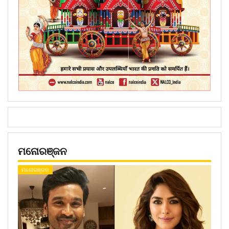
ମନୋରଞ୍ଜନ
ମନୋରଞ୍ଜନ