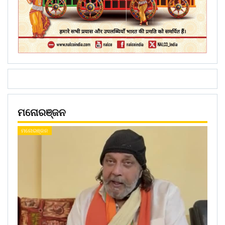
ମନୋରଞ୍ଜନ
ମନୋରଞ୍ଜନ