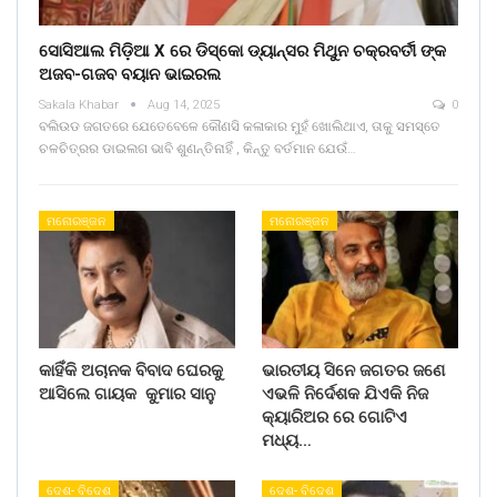
ସୋସିଆଲ ମିଡ଼ିଆ X ରେ ଡିସ୍କୋ ଡ୍ୟାନ୍ସର ମିଥୁନ ଚକ୍ରବର୍ତୀ ଙ୍କ
ଅଜବ-ଗଜବ ବୟାନ ଭାଇରଲ
Sakala Khabar
Aug 14, 2025
0
ବଲିଉଡ ଜଗତରେ ଯେତେବେଳେ କୌଣସି କଳାକାର ମୁହଁ ଖୋଲିଥାଏ, ତାକୁ ସମସ୍ତେ
ଚଳଚିତ୍ରର ଡାଇଲଗ ଭାବି ଶୁଣନ୍ତିନାହିଁ , କିନ୍ତୁ ବର୍ତମାନ ଯେଉଁ…
ମନୋରଞ୍ଜନ
ମନୋରଞ୍ଜନ
କାହିଁକି ଅଚାନକ ବିବାଦ ଘେରକୁ
ଭାରତୀୟ ସିନେ ଜଗତର ଜଣେ
ଆସିଲେ ଗାୟକ କୁମାର ସାନୁ
ଏଭଳି ନିର୍ଦେଶକ ଯିଏକି ନିଜ
କ୍ୟାରିଅର ରେ ଗୋଟିଏ
ମଧ୍ୟ…
ଦେଶ- ବିଦେଶ
ଦେଶ- ବିଦେଶ