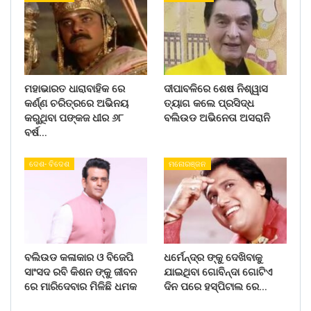
ମହାଭାରତ ଧାରାବାହିକ ରେ
ଦୀପାବଳିରେ ଶେଷ ନିଶ୍ୱାସ
କର୍ଣ୍ଣ ଚରିତ୍ରରେ ଅଭିନୟ
ତ୍ୟାଗ କଲେ ପ୍ରସିଦ୍ଧ
କରୁଥିବା ପଙ୍କଜ ଧୀର ୬୮
ବଲିଉଡ ଅଭିନେତା ଅସରାନି
ବର୍ଷ…
ଦେଶ- ବିଦେଶ
ମନୋରଞ୍ଜନ
ବଲିଉଡ କଳାକାର ଓ ବିଜେପି
ଧର୍ମେନ୍ଦ୍ର ଙ୍କୁ ଦେଖିବାକୁ
ସାଂସଦ ରବି କିଶନ ଙ୍କୁ ଜୀବନ
ଯାଇଥିବା ଗୋବିନ୍ଦା ଗୋଟିଏ
ରେ ମାରିଦେବାର ମିଳିଛି ଧମକ
ଦିନ ପରେ ହସ୍ପିଟାଲ ରେ…