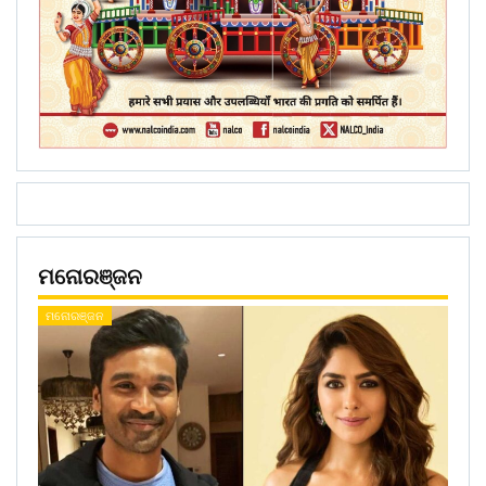
ମନୋରଞ୍ଜନ
ମନୋରଞ୍ଜନ