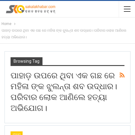
Home
ପାହାଡ଼ ଉପରେ ଥିବା ଏକ ଗଛ ରେ ମହିଳା ଙ୍କ ଝୁଲନ୍ତା ଶବ ଉଦ୍ଧାର। ପରିବାର ଲୋକ ଆଣିଲେ
ହତ୍ୟା ଅଭିଯୋଗ।
Browsing Tag
ପାହାଡ଼ ଉପରେ ଥିବା ଏକ ଗଛ ରେ
ମହିଳା ଙ୍କ ଝୁଲନ୍ତା ଶବ ଉଦ୍ଧାର।
ପରିବାର ଲୋକ ଆଣିଲେ ହତ୍ୟା
ଅଭିଯୋଗ।
ରାଜ୍ୟ