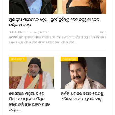
ପୁଣି ନୂଆ ପ୍ରେମରେ ଧନୁଷ : ଦୁହେଁ ଦୁହିଁଙ୍କୁ ଡେଟ୍ କରୁଥିବା ନେଇ
ଚର୍ଚ୍ଚା ଆରମ୍ଭ
Sakala Khabar
Aug 6, 2025
0
ନୂଆଦିଲ୍ଲୀ: ମୃଣାଲ ଅଗଷ୍ଟ ୧ ତାରିଖରେ ଏକ ଜନ୍ମଦିନ ପାର୍ଟିର ଆୟୋଜନ କରିଥିଲେ।
ଧନୁଷ ମଧ୍ୟ ଏହି ପାର୍ଟିରେ ଯୋଗ ଦେଇଥିଲେ। ଏହି ପାର୍ଟିରେ…
ମନୋରଞ୍ଜନ
ମନୋରଞ୍ଜନ
ସୋସିଆଲ ମିଡ଼ିଆ X ରେ
କାହିଁକି ଅଚାନକ ବିବାଦ ଘେରକୁ
ଡିସ୍କୋ ଡ୍ୟାନ୍ସର ମିଥୁନ
ଆସିଲେ ଗାୟକ କୁମାର ସାନୁ
ଚକ୍ରବର୍ତୀ ଙ୍କ ଅଜବ-ଗଜବ
ବୟାନ…