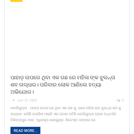
ପାହାଡ଼ ଉପରେ ଥିବା ଏକ ଗଛ ରେ ମହିଳା ଙ୍କ ଝୁଲନ୍ତା
ଶବ ଉଦ୍ଧାର। ପରିବାର ଲୋକ ଆଣିଲେ ହତ୍ୟା
ଅଭିଯୋଗ।
Jun 12, 2020
0
ବୋରିଗୁମ୍ମା : ପାହାଡ଼ ଉପର ରେ ଥିବା ଏକ ଗଛ ରୁ ଜଣେ ମହିଳା ଙ୍କ ଝୁଲନ୍ତା ଶବ କୁ
ଉଦ୍ଧାର କରିଛି ପୋଲିସ।ଏଭଳି ଏକ ଘଟଣା ଘଟିଛି ବୋରିଗୁମ୍ମା ବ୍ଲକ ଅନ୍ତର୍ଗତ
ବିଶିଙ୍ଗପୁର ଥାନା ଅଧିନସ୍ଥ କଣାକୁଣ୍ଡ ନିକଟସ୍ତ ଜଙ୍ଗଲ ରେ…
READ MORE...