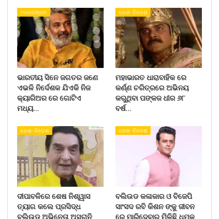
ମନୋରଞ୍ଜନ
ଦେଶ- ବିଦେଶ
ଭାରତୀୟ ସିନେ ଜଗତର ଜଣେ
ମହାଭାରତ ଧାରାବାହିକ ରେ
ଏଭଳି ନିର୍ଦେଶକ ଯିଏକି ନିଜ
କର୍ଣ୍ଣ ଚରିତ୍ରରେ ଅଭିନୟ
କ୍ୟାରିଅର ରେ ଗୋଟିଏ
କରୁଥିବା ପଙ୍କଜ ଧୀର ୬୮
ମଧ୍ୟ…
ବର୍ଷ…
ଦେଶ- ବିଦେଶ
ଦେଶ- ବିଦେଶ
ଦୀପାବଳିରେ ଶେଷ ନିଶ୍ୱାସ
ବଲିଉଡ କଳାକାର ଓ ବିଜେପି
ତ୍ୟାଗ କଲେ ପ୍ରସିଦ୍ଧ
ସାଂସଦ ରବି କିଶନ ଙ୍କୁ ଜୀବନ
ବଲିଉଡ ଅଭିନେତା ଅସରାନି
ରେ ମାରିଦେବାର ମିଳିଛି ଧମକ