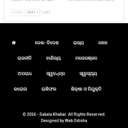
PREV
NEXT
1 of 2
ଦେଶ- ବିଦେଶ
ରାଜ୍ୟ
ଖେଳ
ରାଜନୀତି
ବାଣିଜ୍ୟ
ମନୋରଞ୍ଜନ
ଅପରାଧ
ସ୍ୱତନ୍ତ୍ର
ସ୍ୱାସ୍ଥ୍ୟ
କରୋନା
ରାଶିଫଳ
ଶିକ୍ଷା ଓ ନିଯୁକ୍ତି
© 2026 - Sakala Khabar. All Rights Reserved.
Designed by
Web Odisha