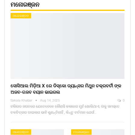
ମନୋରଞ୍ଜନ
ମନୋରଞ୍ଜନ
ସୋସିଆଲ ମିଡ଼ିଆ X ରେ ଡିସ୍କୋ ଡ୍ୟାନ୍ସର ମିଥୁନ ଚକ୍ରବର୍ତୀ ଙ୍କ
ଅଜବ-ଗଜବ ବୟାନ ଭାଇରଲ
Sakala Khabar
Aug 14, 2025
0
ବଲିଉଡ ଜଗତରେ ଯେତେବେଳେ କୌଣସି କଳାକାର ମୁହଁ ଖୋଲିଥାଏ, ତାକୁ ସମସ୍ତେ
ଚଳଚିତ୍ରର ଡାଇଲଗ ଭାବି ଶୁଣନ୍ତିନାହିଁ , କିନ୍ତୁ ବର୍ତମାନ ଯେଉଁ…
ମନୋରଞ୍ଜନ
ମନୋରଞ୍ଜନ