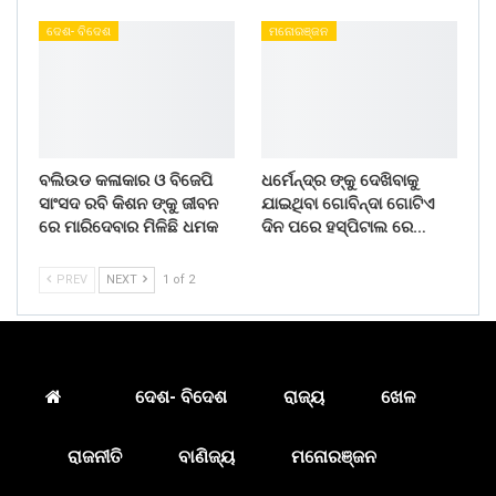
ଦେଶ- ବିଦେଶ
ମନୋରଞ୍ଜନ
ବଲିଉଡ କଳାକାର ଓ ବିଜେପି
ଧର୍ମେନ୍ଦ୍ର ଙ୍କୁ ଦେଖିବାକୁ
ସାଂସଦ ରବି କିଶନ ଙ୍କୁ ଜୀବନ
ଯାଇଥିବା ଗୋବିନ୍ଦା ଗୋଟିଏ
ରେ ମାରିଦେବାର ମିଳିଛି ଧମକ
ଦିନ ପରେ ହସ୍ପିଟାଲ ରେ…
PREV
NEXT
1 of 2
ଦେଶ- ବିଦେଶ
ରାଜ୍ୟ
ଖେଳ
ରାଜନୀତି
ବାଣିଜ୍ୟ
ମନୋରଞ୍ଜନ