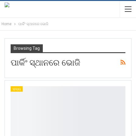
Home
ପାର୍କିଂ ସ୍ଥାନରେ ଭୋଜି
Browsing Tag
ପାର୍କିଂ ସ୍ଥାନରେ ଭୋଜି
ରାଜ୍ୟ