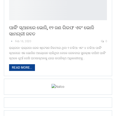
ପାର୍କିଂ ସ୍ଥାନରେ ଭୋଜି, ୧୨ ଜଣ ଗିରଫ ଏବଂ ଭୋଜି
ସାମଗ୍ରୀ ଜବତ
Feb 16, 2020
0
ରାୟଗଡା- ରାୟଗଡା ରେଳ ଷ୍ଟେସନ ନିକଟରେ ଥିବା ୨ ଚକିଆ ଏବଂ ୪ ଚକିଆ ପାର୍କିଂ
ସ୍ଥାନରେ ଏକ ଭୋଜିର ଆୟୋଜନ ଚାଲିଥିବା ବେଳେ ରେଳବାଇ ସୁରକ୍ଷା ବାହିନୀ ପାର୍କିଂ
ସ୍ଥଳେ ଧୂଆଁ ଦେଖି ଘଟଣାସ୍ଥଳକୁ ଯାଇ ଉପରିସ୍ଥ ଅଧିକାରୀଙ୍କୁ…
READ MORE...