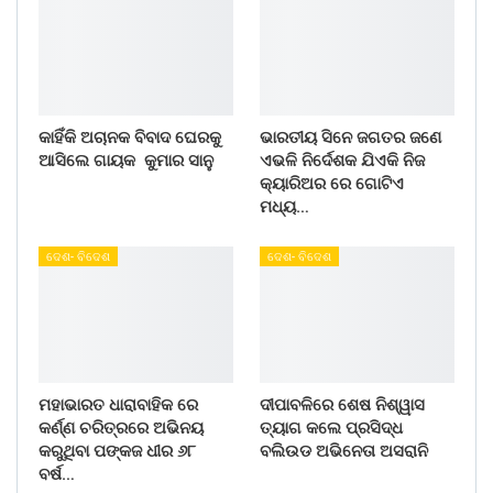
କାହିଁକି ଅଚାନକ ବିବାଦ ଘେରକୁ
ଭାରତୀୟ ସିନେ ଜଗତର ଜଣେ
ଆସିଲେ ଗାୟକ କୁମାର ସାନୁ
ଏଭଳି ନିର୍ଦେଶକ ଯିଏକି ନିଜ
କ୍ୟାରିଅର ରେ ଗୋଟିଏ
ମଧ୍ୟ…
ଦେଶ- ବିଦେଶ
ଦେଶ- ବିଦେଶ
ମହାଭାରତ ଧାରାବାହିକ ରେ
ଦୀପାବଳିରେ ଶେଷ ନିଶ୍ୱାସ
କର୍ଣ୍ଣ ଚରିତ୍ରରେ ଅଭିନୟ
ତ୍ୟାଗ କଲେ ପ୍ରସିଦ୍ଧ
କରୁଥିବା ପଙ୍କଜ ଧୀର ୬୮
ବଲିଉଡ ଅଭିନେତା ଅସରାନି
ବର୍ଷ…