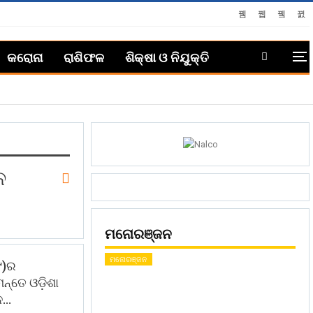
କରୋନା
ରାଶିଫଳ
ଶିକ୍ଷା ଓ ନିଯୁକ୍ତି
ନ
ମନୋରଞ୍ଜନ
ମନୋରଞ୍ଜନ
୯)ର
ମନ୍ତେ ଓଡ଼ିଶା
ନ…