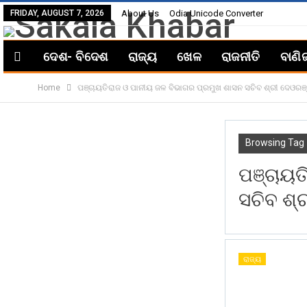
FRIDAY, AUGUST 7, 2026
About Us
Odia Unicode Converter
ଦେଶ- ବିଦେଶ
ରାଜ୍ୟ
ଖେଳ
ରାଜନୀତି
ବାଣି
Home
ପଞ୍ଚାୟତିରାଜ ଓ ପାନୀୟ ଜଳ ବିଭାଗର ପ୍ରମୁଖ ଶାସନ ସଚିବ ଶ୍ରୀ ଦେଓରଞ୍
Browsing Tag
ପଞ୍ଚାୟତ
ସଚିବ ଶ୍
ରାଜ୍ୟ