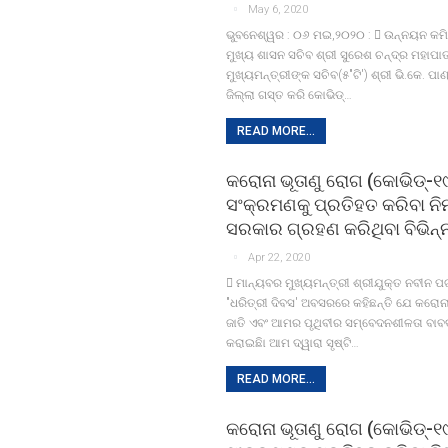
May 6, 2020
ଭୁବନେଶ୍ୱର : ୦୬ ମଇ,୨୦୨୦ :  ଉନ୍ନୟନ କମ
ମୁଖ୍ୟ ଶାସନ ସଚିବ ଶ୍ରୀ ସୁରେଶ ଚନ୍ଦ୍ର ମହାପା
ମୁଖ୍ୟମନ୍ତ୍ରୀଙ୍କ ସଚିବ(୫"ଟି') ଶ୍ରୀ ଭି.କେ. ପା
ଜିଲ୍ଲା ଗସ୍ତ କରି କୋଭିଡ୍‍…
READ MORE...
କରୋନା ଭୂତାଣୁ ରୋଗ (କୋଭିଡ୍‍-୧
ସଂକ୍ରମଣକୁ ପ୍ରତିହତ କରିବା ନି
ସରକାର ଗ୍ରହଣ କରିଥିବା ବିଭିନ୍
Apr 22, 2020
 ମାନ୍ୟବର ମୁଖ୍ୟମନ୍ତ୍ରୀ ଶ୍ରୀଯୁକ୍ତ ନବୀନ 
"ଧରିତ୍ରୀ ଦିବସ' ଅବସରରେ କହିଛନ୍ତି ଯେ କରୋନ
ଜାତି ଏବଂ ଆମର ପୃଥିବୀର ସମ୍ବେଦନଶୀଳତା ବା
କରାଇଛିା ଆମ ଦ୍ୱାରା ସୃଷ୍ଟି…
READ MORE...
କରୋନା ଭୂତାଣୁ ରୋଗ (କୋଭିଡ୍‍-୧