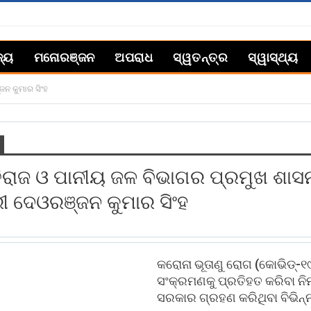
ଜ୍ୟ
ମନୋରଞ୍ଜନ
ଅପରାଧ
ସ୍ୱତନ୍ତ୍ର
ସ୍ୱାସ୍ଥ୍ୟ
ଜନ କୁମାର ସିଂହ
ିରାଜ ଓ ପାନୀୟ ଜଳ ବିଭାଗର ପ୍ରମୁଖ ଶାସ
ରୀ ଦେଓରଞ୍ଜନ କୁମାର ସିଂହ
କରୋନା ଭୂତାଣୁ ରୋଗ (କୋଭିଡ୍‍-୧
ସଂକ୍ରମଣକୁ ପ୍ରତିହତ କରିବା ନି
ସରକାର ଗ୍ରହଣ କରିଥିବା ବିଭିନ୍