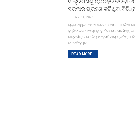
ସଂକ୍ରମଣକୁ ପ୍ରତିହତ କରିବା ନି
ସରକାର ଗ୍ରହଣ କରିଥିବା ବିଭିନ୍
Apr 11, 2020
ଭୁବନେଶ୍ୱର : ୧୧ ଅପ୍ରେଲ,୨୦୨୦ :  ଓଡ଼ିଶା ରା
ହସ୍‍ପିଟାଲ୍‍ର ସଂଖ୍ୟା ବୃଦ୍ଧି ଦିଗରେ ଜଗତସିଂହପୁ
ଉତ୍ସର୍ଗୀକୃତ କୋଭିଡ୍‍-୧୯ ହସପିଟାଲ୍‍ ପ୍ରତିଷ୍ଠା ନ
ଜଗତସିଂହପୁର,…
READ MORE...