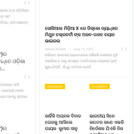
0
ିଶନର ତଥା ଅତିରିକ୍ତ
ତ୍ର ଏବଂ
ଣ୍ଡିଆନ୍‍ ଆଜି ନୟାଗଡ଼
ସୋସିଆଲ ମିଡ଼ିଆ X ରେ ଡିସ୍କୋ ଡ୍ୟାନ୍ସର
ମିଥୁନ ଚକ୍ରବର୍ତୀ ଙ୍କ ଅଜବ-ଗଜବ ବୟାନ
ଭାଇରଲ
Sakala Khabar
Aug 14, 2025
0
୯)ର
ବଲିଉଡ ଜଗତରେ ଯେତେବେଳେ କୌଣସି କଳାକାର ମୁହଁ
ମନ୍ତେ ଓଡ଼ିଶା
ଖୋଲିଥାଏ, ତାକୁ ସମସ୍ତେ ଚଳଚିତ୍ରର ଡାଇଲଗ ଭାବି
ଶୁଣନ୍ତିନାହିଁ , କିନ୍ତୁ ବର୍ତମାନ ଯେଉଁ…
ନ…
0
ପଟ୍ଟନାୟକ ଆଜି
ମନୋରଞ୍ଜନ
ମନୋରଞ୍ଜନ
ା ମହାମାରୀ ମାନବ
ବଦରେ ଆମକୁ ସ୍ମରଣ
କାହିଁକି ଅଚାନକ ବିବାଦ
ଭାରତୀୟ ସିନେ
ଘେରକୁ ଆସିଲେ
ଜଗତର ଜଣେ ଏଭଳି
୯)ର
ଗାୟକ କୁମାର ସାନୁ
ନିର୍ଦେଶକ ଯିଏକି ନିଜ