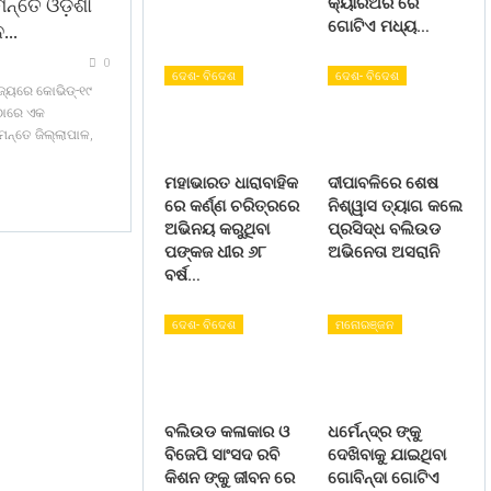
ମନ୍ତେ ଓଡ଼ିଶା
କ୍ୟାରିଅର ରେ
ଗୋଟିଏ ମଧ୍ୟ…
ନ…
0
ଦେଶ- ବିଦେଶ
ଦେଶ- ବିଦେଶ
ଜ୍ୟରେ କୋଭିଡ୍‍-୧୯
ରଠାରେ ଏକ
ିମନ୍ତେ ଜିଲ୍ଲାପାଳ,
ମହାଭାରତ ଧାରାବାହିକ
ଦୀପାବଳିରେ ଶେଷ
ରେ କର୍ଣ୍ଣ ଚରିତ୍ରରେ
ନିଶ୍ୱାସ ତ୍ୟାଗ କଲେ
ଅଭିନୟ କରୁଥିବା
ପ୍ରସିଦ୍ଧ ବଲିଉଡ
ପଙ୍କଜ ଧୀର ୬୮
ଅଭିନେତା ଅସରାନି
ବର୍ଷ…
ଦେଶ- ବିଦେଶ
ମନୋରଞ୍ଜନ
ବଲିଉଡ କଳାକାର ଓ
ଧର୍ମେନ୍ଦ୍ର ଙ୍କୁ
ବିଜେପି ସାଂସଦ ରବି
ଦେଖିବାକୁ ଯାଇଥିବା
କିଶନ ଙ୍କୁ ଜୀବନ ରେ
ଗୋବିନ୍ଦା ଗୋଟିଏ