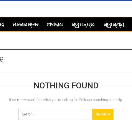
୍ୟ
ମନୋରଞ୍ଜନ
ଅପରାଧ
ସ୍ୱତନ୍ତ୍ର
ସ୍ୱାସ୍ଥ୍ୟ
୧
NOTHING FOUND
It seems we can’t find what you’re looking for. Perhaps searching can help.