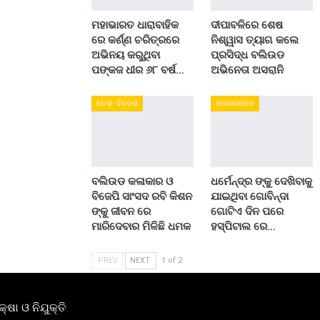
ମହାଭାରତ ଧାରାବାହିକ
ଦୀପାବଳିରେ ଶେଷ
ରେ କର୍ଣ୍ଣ ଚରିତ୍ରରେ
ନିଶ୍ୱାସ ତ୍ୟାଗ କଲେ
ଅଭିନୟ କରୁଥିବା
ପ୍ରସିଦ୍ଧ ବଲିଉଡ
ପଙ୍କଜ ଧୀର ୬୮ ବର୍ଷ…
ଅଭିନେତା ଅସରାନି
ଦେଶ- ବିଦେଶ
ମନୋରଞ୍ଜନ
ବଲିଉଡ କଳାକାର ଓ
ଧର୍ମେନ୍ଦ୍ର ଙ୍କୁ ଦେଖିବାକୁ
ବିଜେପି ସାଂସଦ ରବି କିଶନ
ଯାଇଥିବା ଗୋବିନ୍ଦା
ଙ୍କୁ ଜୀବନ ରେ
ଗୋଟିଏ ଦିନ ପରେ
ମାରିଦେବାର ମିଳିଛି ଧମକ
ହସ୍ପିଟାଲ ରେ…
PREV
NEXT
1 of 2
କ୍ଷା ଓ ନିଯୁକ୍ତି