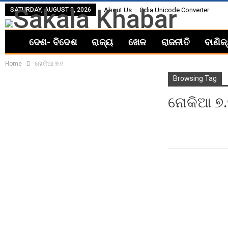
SATURDAY, AUGUST 8, 2026
About Us
Odia Unicode Converter
ଦେଶ- ବିଦେଶ
ରାଜ୍ୟ
ଖେଳ
ରାଜନୀତି
ବାଣିଜ
Home
ନୋକିଆ ୭.୧
Browsing Tag
ନୋକିଆ ୭.