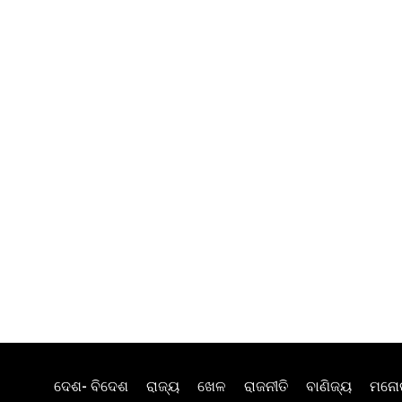
ଦେଶ- ବିଦେଶ
ରାଜ୍ୟ
ଖେଳ
ରାଜନୀତି
ବାଣିଜ୍ୟ
ମନୋ