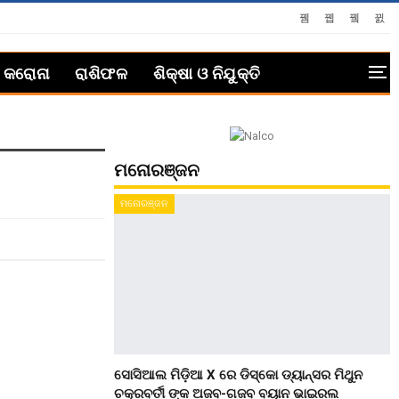
କରୋନା
ରାଶିଫଳ
ଶିକ୍ଷା ଓ ନିଯୁକ୍ତି
ମନୋରଞ୍ଜନ
ମନୋରଞ୍ଜନ
ସୋସିଆଲ ମିଡ଼ିଆ X ରେ ଡିସ୍କୋ ଡ୍ୟାନ୍ସର ମିଥୁନ
ଚକ୍ରବର୍ତୀ ଙ୍କ ଅଜବ-ଗଜବ ବୟାନ ଭାଇରଲ