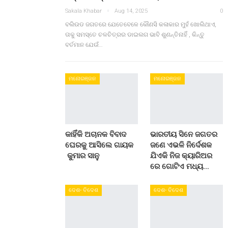
Sakala Khabar
Aug 14, 2025
0
ବଲିଉଡ ଜଗତରେ ଯେତେବେଳେ କୌଣସି କଳାକାର ମୁହଁ ଖୋଲିଥାଏ,
ତାକୁ ସମସ୍ତେ ଚଳଚିତ୍ରର ଡାଇଲଗ ଭାବି ଶୁଣନ୍ତିନାହିଁ , କିନ୍ତୁ
ବର୍ତମାନ ଯେଉଁ…
ମନୋରଞ୍ଜନ
ମନୋରଞ୍ଜନ
କାହିଁକି ଅଚାନକ ବିବାଦ
ଭାରତୀୟ ସିନେ ଜଗତର
ଘେରକୁ ଆସିଲେ ଗାୟକ
ଜଣେ ଏଭଳି ନିର୍ଦେଶକ
କୁମାର ସାନୁ
ଯିଏକି ନିଜ କ୍ୟାରିଅର
ରେ ଗୋଟିଏ ମଧ୍ୟ…
ଦେଶ- ବିଦେଶ
ଦେଶ- ବିଦେଶ