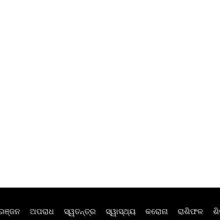
ରଞ୍ଜନ
ଅପରାଧ
ସ୍ୱତନ୍ତ୍ର
ସ୍ୱାସ୍ଥ୍ୟ
କରୋନା
ରାଶିଫଳ
ଶି