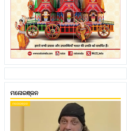
ମନୋରଞ୍ଜନ
ମନୋରଞ୍ଜନ