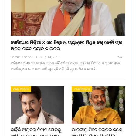
ସୋସିଆଲ ମିଡ଼ିଆ X ରେ ଡିସ୍କୋ ଡ୍ୟାନ୍ସର ମିଥୁନ ଚକ୍ରବର୍ତୀ ଙ୍କ
ଅଜବ-ଗଜବ ବୟାନ ଭାଇରଲ
Sakala Khabar
Aug 14, 2025
0
ବଲିଉଡ ଜଗତରେ ଯେତେବେଳେ କୌଣସି କଳାକାର ମୁହଁ ଖୋଲିଥାଏ, ତାକୁ ସମସ୍ତେ
ଚଳଚିତ୍ରର ଡାଇଲଗ ଭାବି ଶୁଣନ୍ତିନାହିଁ , କିନ୍ତୁ ବର୍ତମାନ ଯେଉଁ…
ମନୋରଞ୍ଜନ
ମନୋରଞ୍ଜନ
କାହିଁକି ଅଚାନକ ବିବାଦ ଘେରକୁ
ଭାରତୀୟ ସିନେ ଜଗତର ଜଣେ