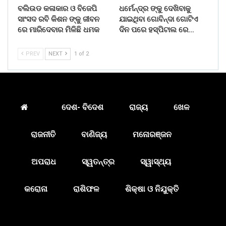
ବଲିଉଡ କଳାକାର ଓ ବିଜେପି
ଧର୍ମେନ୍ଦ୍ର ଙ୍କୁ ଦେଖିବାକୁ
ସାଂସଦ ରବି କିଶନ ଙ୍କୁ ଜୀବନ
ଯାଇଥିବା ଗୋବିନ୍ଦା ଗୋଟିଏ
ରେ ମାରିଦେବାର ମିଳିଛି ଧମକ
ଦିନ ପରେ ହସ୍ପିଟାଲ ରେ…
PREV
NEXT
1 of 2
ଦେଶ- ବିଦେଶ
ରାଜ୍ୟ
ଖେଳ
ରାଜନୀତି
ବାଣିଜ୍ୟ
ମନୋରଞ୍ଜନ
ଅପରାଧ
ସ୍ୱତନ୍ତ୍ର
ସ୍ୱାସ୍ଥ୍ୟ
କରୋନା
ରାଶିଫଳ
ଶିକ୍ଷା ଓ ନିଯୁକ୍ତି