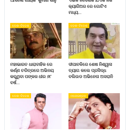
ଆସିଲେ ଗାୟକ କୁମାର ସାନୁ
ଏଭଳି ନିର୍ଦେଶକ ଯିଏକି ନିଜ
କ୍ୟାରିଅର ରେ ଗୋଟିଏ
ମଧ୍ୟ…
ଦେଶ- ବିଦେଶ
ଦେଶ- ବିଦେଶ
ମହାଭାରତ ଧାରାବାହିକ ରେ
ଦୀପାବଳିରେ ଶେଷ ନିଶ୍ୱାସ
କର୍ଣ୍ଣ ଚରିତ୍ରରେ ଅଭିନୟ
ତ୍ୟାଗ କଲେ ପ୍ରସିଦ୍ଧ
କରୁଥିବା ପଙ୍କଜ ଧୀର ୬୮
ବଲିଉଡ ଅଭିନେତା ଅସରାନି
ବର୍ଷ…
ଦେଶ- ବିଦେଶ
ମନୋରଞ୍ଜନ