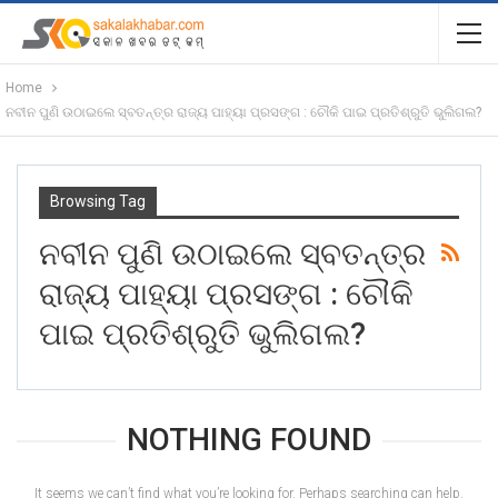
Home
ନବୀନ ପୁଣି ଉଠାଇଲେ ସ୍ବତନ୍ତ୍ର ରାଜ୍ୟ ପାହ୍ୟା ପ୍ରସଙ୍ଗ : ଚୌକି ପାଇ ପ୍ରତିଶ୍ରୁତି ଭୁଲିଗଲ?
Browsing Tag
ନବୀନ ପୁଣି ଉଠାଇଲେ ସ୍ବତନ୍ତ୍ର
ରାଜ୍ୟ ପାହ୍ୟା ପ୍ରସଙ୍ଗ : ଚୌକି
ପାଇ ପ୍ରତିଶ୍ରୁତି ଭୁଲିଗଲ?
NOTHING FOUND
It seems we can’t find what you’re looking for. Perhaps searching can help.