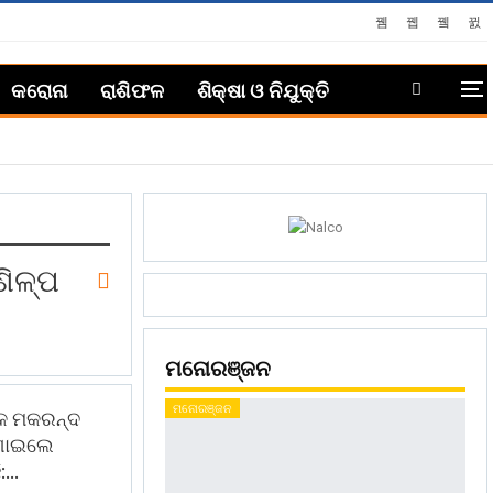
କରୋନା
ରାଶିଫଳ
ଶିକ୍ଷା ଓ ନିଯୁକ୍ତି
ଶିଳ୍ପ
ମନୋରଞ୍ଜନ
ମନୋରଞ୍ଜନ
ୟକ ମକରନ୍ଦ
ଜଣାଇଲେ
:…