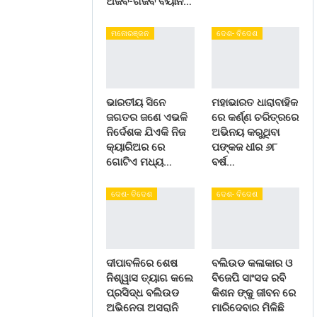
ଅଜବ-ଗଜବ ବୟାନ…
ମନୋରଞ୍ଜନ
ଦେଶ- ବିଦେଶ
ଭାରତୀୟ ସିନେ
ମହାଭାରତ ଧାରାବାହିକ
ଜଗତର ଜଣେ ଏଭଳି
ରେ କର୍ଣ୍ଣ ଚରିତ୍ରରେ
ନିର୍ଦେଶକ ଯିଏକି ନିଜ
ଅଭିନୟ କରୁଥିବା
କ୍ୟାରିଅର ରେ
ପଙ୍କଜ ଧୀର ୬୮
ଗୋଟିଏ ମଧ୍ୟ…
ବର୍ଷ…
ଦେଶ- ବିଦେଶ
ଦେଶ- ବିଦେଶ
ଦୀପାବଳିରେ ଶେଷ
ବଲିଉଡ କଳାକାର ଓ
ନିଶ୍ୱାସ ତ୍ୟାଗ କଲେ
ବିଜେପି ସାଂସଦ ରବି
ପ୍ରସିଦ୍ଧ ବଲିଉଡ
କିଶନ ଙ୍କୁ ଜୀବନ ରେ
ଅଭିନେତା ଅସରାନି
ମାରିଦେବାର ମିଳିଛି