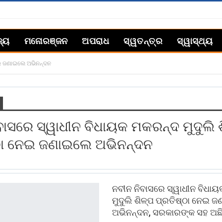
ଜ୍ୟ
ମନୋରଞ୍ଜନ
ଅପରାଧ
ସ୍ୱତନ୍ତ୍ର
ସ୍ୱାସ୍ଥ୍ୟ
ନେଇ ଜଣାଇଲେ ଅଭିନନ୍ଦନ
ବାସରେ ସ୍ୱାଧୀନ ବିଧାୟକ ମକରନ୍ଦ ମୁଦୁଲି 
ଠା ନେଇ ଜଣାଇଲେ ଅଭିନନ୍ଦନ
ନବୀନ ନିବାସରେ ସ୍ୱାଧୀନ ବିଧା
ମୁଦୁଲି ଶିଳ୍ପ ପ୍ରତିଷ୍ଠା ନେଇ 
ଅଭିନନ୍ଦନ, ସରକାରଙ୍କ ସହ ଅଛି