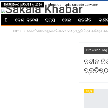
THURSDAY, AUGUST 6, 2026
About Us
Odia Unicode Converter
ଦେଶ- ବିଦେଶ
ରାଜ୍ୟ
ଖେଳ
ରାଜନୀତି
ବାଣି
Home
ନବୀନ ନିବାସରେ ସ୍ୱାଧୀନ ବିଧାୟକ ମକରନ୍ଦ ମୁଦୁଲି ଶିଳ୍ପ ପ୍ରତିଷ୍ଠା 
Browsing Tag
ନବୀନ ନି
ପ୍ରତିଷ୍
ରାଜ୍ୟ