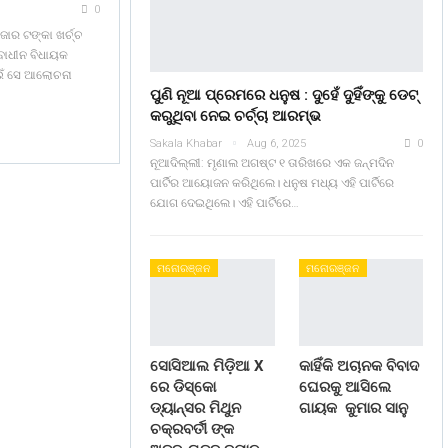
0
ଜାର ଟଙ୍କା ଖର୍ଚ୍ଚ
୍ବାଧୀନ ବିଧାୟକ
ଇଁ ସେ ଆଲୋଚନା
ପୁଣି ନୂଆ ପ୍ରେମରେ ଧନୁଷ : ଦୁହେଁ ଦୁହିଁଙ୍କୁ ଡେଟ୍
କରୁଥିବା ନେଇ ଚର୍ଚ୍ଚା ଆରମ୍ଭ
Sakala Khabar
Aug 6, 2025
0
ନୂଆଦିଲ୍ଲୀ: ମୃଣାଲ ଅଗଷ୍ଟ ୧ ତାରିଖରେ ଏକ ଜନ୍ମଦିନ
ପାର୍ଟିର ଆୟୋଜନ କରିଥିଲେ। ଧନୁଷ ମଧ୍ୟ ଏହି ପାର୍ଟିରେ
ଯୋଗ ଦେଇଥିଲେ। ଏହି ପାର୍ଟିରେ…
ମନୋରଞ୍ଜନ
ମନୋରଞ୍ଜନ
ସୋସିଆଲ ମିଡ଼ିଆ X
କାହିଁକି ଅଚାନକ ବିବାଦ
ରେ ଡିସ୍କୋ
ଘେରକୁ ଆସିଲେ
ଡ୍ୟାନ୍ସର ମିଥୁନ
ଗାୟକ କୁମାର ସାନୁ
ଚକ୍ରବର୍ତୀ ଙ୍କ