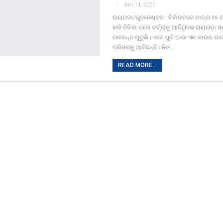
Jan 14, 2020
ରାୟଗଡା/ଭୁବନେଶ୍ବର : ନିର୍ବାଚନରେ ମାତ୍ର ୧୫ ହ
କରି ଜିତିବା ପରେ ଚର୍ଚ୍ଚାକୁ ଆସିିଥିଲେ ରାୟଗଡ଼ା ସ
ମକରନ୍ଦ ମୁଦୁଲି। ଏବେ ପୁଣି ଆଉ ଏକ କାରଣ ପା
ପରିସରକୁ ଆସିଛନ୍ତି। ନିଜ…
READ MORE...