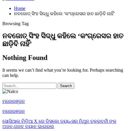
Home
ନବଜୋତ୍ ସିଂହ ସିଦ୍ଧୁ କହିଲେ ‘କଂଗ୍ରେସର ହାତ ଛାଡ଼ିବି ନାହିଁ’
Browsing Tag
ନବଜୋତ୍ ସିଂହ ସିଦ୍ଧୁ କହିଲେ ‘କଂଗ୍ରେସର ହାତ
ଛାଡ଼ିବି ନାହିଁ’
Nothing Found
It seems we can’t find what you’re looking for. Perhaps searching
can help.
ମନୋରଞ୍ଜନ
ମନୋରଞ୍ଜନ
ସୋସିଆଲ ମିଡ଼ିଆ X ରେ ଡିସ୍କୋ ଡ୍ୟାନ୍ସର ମିଥୁନ ଚକ୍ରବର୍ତୀ ଙ୍କ
ଅଜବ-ଗଜବ ବୟାନ ଭାଇରଲ