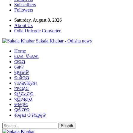
Subscribers
Followers
Saturday, August 8, 2026
About Us
Odia Unicode Converter
Sakala Khabar - Odisha news
Home
ଦେଶ- ବିଦେଶ
ରାଜ୍ୟ
ଖେଳ
ରାଜନୀତି
ବାଣିଜ୍ୟ
ମନୋରଞ୍ଜନ
ଅପରାଧ
ସ୍ୱତନ୍ତ୍ର
ସ୍ୱାସ୍ଥ୍ୟ
କରୋନା
ରାଶିଫଳ
ଶିକ୍ଷା ଓ ନିଯୁକ୍ତି