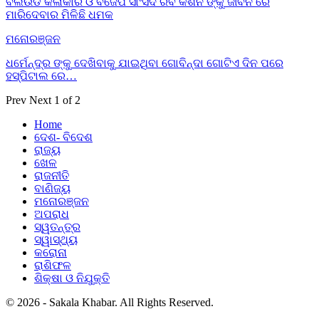
ବଲିଉଡ କଳାକାର ଓ ବିଜେପି ସାଂସଦ ରବି କିଶନ ଙ୍କୁ ଜୀବନ ରେ
ମାରିଦେବାର ମିଳିଛି ଧମକ
ମନୋରଞ୍ଜନ
ଧର୍ମେନ୍ଦ୍ର ଙ୍କୁ ଦେଖିବାକୁ ଯାଇଥିବା ଗୋବିନ୍ଦା ଗୋଟିଏ ଦିନ ପରେ
ହସ୍ପିଟାଲ ରେ…
Prev
Next
1 of 2
Home
ଦେଶ- ବିଦେଶ
ରାଜ୍ୟ
ଖେଳ
ରାଜନୀତି
ବାଣିଜ୍ୟ
ମନୋରଞ୍ଜନ
ଅପରାଧ
ସ୍ୱତନ୍ତ୍ର
ସ୍ୱାସ୍ଥ୍ୟ
କରୋନା
ରାଶିଫଳ
ଶିକ୍ଷା ଓ ନିଯୁକ୍ତି
© 2026 - Sakala Khabar. All Rights Reserved.