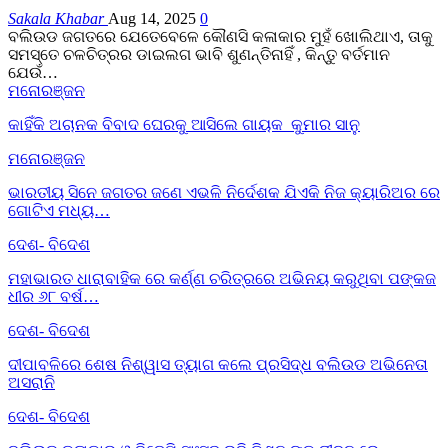
Sakala Khabar
Aug 14, 2025
0
ବଲିଉଡ ଜଗତରେ ଯେତେବେଳେ କୌଣସି କଳାକାର ମୁହଁ ଖୋଲିଥାଏ, ତାକୁ
ସମସ୍ତେ ଚଳଚିତ୍ରର ଡାଇଲଗ ଭାବି ଶୁଣନ୍ତିନାହିଁ , କିନ୍ତୁ ବର୍ତମାନ
ଯେଉଁ…
ମନୋରଞ୍ଜନ
କାହିଁକି ଅଚାନକ ବିବାଦ ଘେରକୁ ଆସିଲେ ଗାୟକ କୁମାର ସାନୁ
ମନୋରଞ୍ଜନ
ଭାରତୀୟ ସିନେ ଜଗତର ଜଣେ ଏଭଳି ନିର୍ଦେଶକ ଯିଏକି ନିଜ କ୍ୟାରିଅର ରେ
ଗୋଟିଏ ମଧ୍ୟ…
ଦେଶ- ବିଦେଶ
ମହାଭାରତ ଧାରାବାହିକ ରେ କର୍ଣ୍ଣ ଚରିତ୍ରରେ ଅଭିନୟ କରୁଥିବା ପଙ୍କଜ
ଧୀର ୬୮ ବର୍ଷ…
ଦେଶ- ବିଦେଶ
ଦୀପାବଳିରେ ଶେଷ ନିଶ୍ୱାସ ତ୍ୟାଗ କଲେ ପ୍ରସିଦ୍ଧ ବଲିଉଡ ଅଭିନେତା
ଅସରାନି
ଦେଶ- ବିଦେଶ