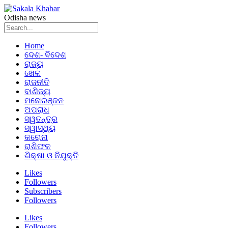
Odisha news
Home
ଦେଶ- ବିଦେଶ
ରାଜ୍ୟ
ଖେଳ
ରାଜନୀତି
ବାଣିଜ୍ୟ
ମନୋରଞ୍ଜନ
ଅପରାଧ
ସ୍ୱତନ୍ତ୍ର
ସ୍ୱାସ୍ଥ୍ୟ
କରୋନା
ରାଶିଫଳ
ଶିକ୍ଷା ଓ ନିଯୁକ୍ତି
Likes
Followers
Subscribers
Followers
Likes
Followers