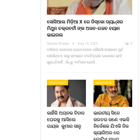
ସୋସିଆଲ ମିଡ଼ିଆ X ରେ ଡିସ୍କୋ ଡ୍ୟାନ୍ସର
ମିଥୁନ ଚକ୍ରବର୍ତୀ ଙ୍କ ଅଜବ-ଗଜବ ବୟାନ
ଭାଇରଲ
Sakala Khabar
Aug 14, 2025
0
ବଲିଉଡ ଜଗତରେ ଯେତେବେଳେ କୌଣସି କଳାକାର ମୁହଁ
ଖୋଲିଥାଏ, ତାକୁ ସମସ୍ତେ ଚଳଚିତ୍ରର ଡାଇଲଗ ଭାବି
ଶୁଣନ୍ତିନାହିଁ , କିନ୍ତୁ ବର୍ତମାନ ଯେଉଁ…
ମନୋରଞ୍ଜନ
ମନୋରଞ୍ଜନ
କାହିଁକି ଅଚାନକ ବିବାଦ
ଭାରତୀୟ ସିନେ
ଘେରକୁ ଆସିଲେ
ଜଗତର ଜଣେ ଏଭଳି
ଗାୟକ କୁମାର ସାନୁ
ନିର୍ଦେଶକ ଯିଏକି ନିଜ
କ୍ୟାରିଅର ରେ
ଗୋଟିଏ ମଧ୍ୟ…