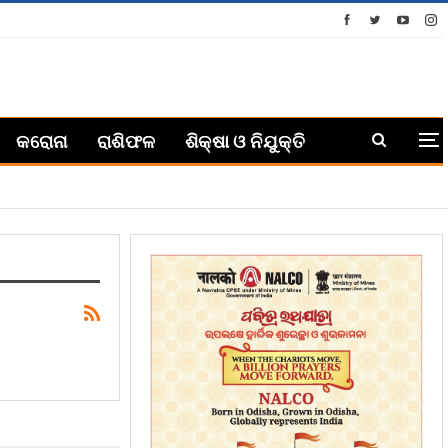
କରୋନା
ରାଶିଫଳ
ଶିକ୍ଷା ଓ ନିଯୁକ୍ତି