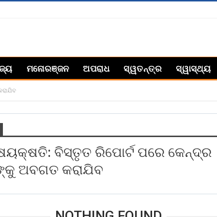
ିଜ୍ୟ
ମନୋରଞ୍ଜନ
ଅପରାଧ
ସ୍ୱତନ୍ତ୍ର
ସ୍ୱାସ୍ଥ୍ୟ
କରାଯିବ
ଷୟକ୍ଷତି: ବିସ୍ତୃତ ରିପୋର୍ଟ ପରେ କେନ୍ଦ୍ର
୍କୁ ଅବଗତ କରାଯିବ
NOTHING FOUND