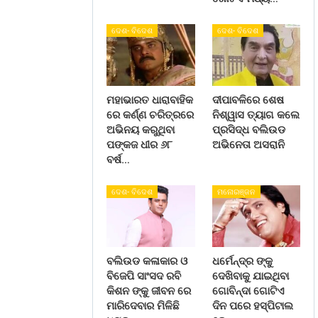
ଦେଶ- ବିଦେଶ
ଦେଶ- ବିଦେଶ
ମହାଭାରତ ଧାରାବାହିକ
ଦୀପାବଳିରେ ଶେଷ
ରେ କର୍ଣ୍ଣ ଚରିତ୍ରରେ
ନିଶ୍ୱାସ ତ୍ୟାଗ କଲେ
ଅଭିନୟ କରୁଥିବା
ପ୍ରସିଦ୍ଧ ବଲିଉଡ
ପଙ୍କଜ ଧୀର ୬୮
ଅଭିନେତା ଅସରାନି
ବର୍ଷ…
ଦେଶ- ବିଦେଶ
ମନୋରଞ୍ଜନ
ବଲିଉଡ କଳାକାର ଓ
ଧର୍ମେନ୍ଦ୍ର ଙ୍କୁ
ବିଜେପି ସାଂସଦ ରବି
ଦେଖିବାକୁ ଯାଇଥିବା
କିଶନ ଙ୍କୁ ଜୀବନ ରେ
ଗୋବିନ୍ଦା ଗୋଟିଏ
ମାରିଦେବାର ମିଳିଛି
ଦିନ ପରେ ହସ୍ପିଟାଲ