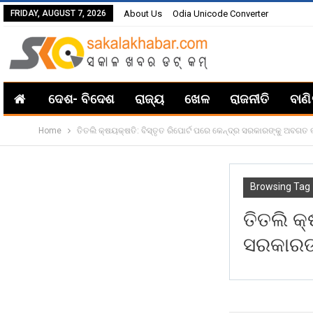
FRIDAY, AUGUST 7, 2026
About Us
Odia Unicode Converter
ଦେଶ- ବିଦେଶ
ରାଜ୍ୟ
ଖେଳ
ରାଜନୀତି
ବାଣ
Home
ତିତଲି କ୍ଷୟକ୍ଷତି: ବିସ୍ତୃତ ରିପୋର୍ଟ ପରେ କେନ୍ଦ୍ର ସରକାରଙ୍କୁ ଅବଗତ 
Browsing Tag
ତିତଲି କ୍
ସରକାରଙ