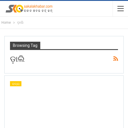
Home
ଡ଼ାଲି
Browsing Tag
ଡ଼ାଲି
ରାଜ୍ୟ