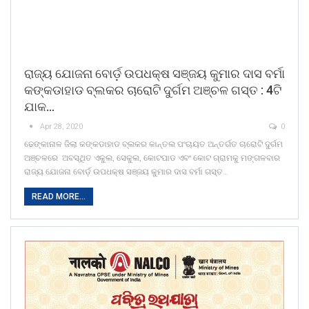
ରାଜ୍ୟ ଯୋଜନା ବୋର୍ଡ଼ ଉପଧକ୍ଷ ସଞ୍ଜୟ କୁମାର ଦାସ ବର୍ମା
କଙ୍କଡାହାଡ ବ୍ଲକର ଚାରୋଟି ଦୁର୍ଗମ ଅଞ୍ଚଳ ଗସ୍ତ : 4ଟି
ଯାକ…
Apr 28, 2020
0
ଢେଙ୍କାନାଳ ଜିଲା କଙ୍କଡାହାଡ ବ୍ଲକର କାନ୍ତଲ ପଂଚାୟତ ଅନ୍ତର୍ଗତ ଚାରୋଟି ଦୁର୍ଗମ
ଅଞ୍ଚଳରେ ଅବସ୍ଥିତ ଏକୁଲ, ସେକୁଲ, କୋଟପାଡ ଏବଂ କୋଟ ଗ୍ରାମକୁ ମଙ୍ଗଳବାର
ରାଜ୍ୟ ଯୋଜନା ବୋର୍ଡ଼ ଉପଧକ୍ଷ ସଞ୍ଜୟ କୁମାର ଦାସ ବର୍ମା ଗସ୍ତ…
READ MORE...