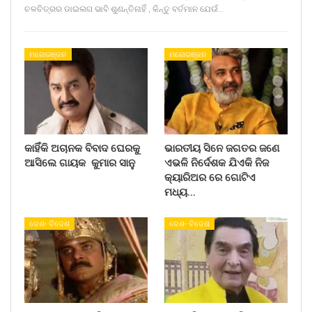
ଚଳଚିତ୍ରର ଡାଇଲଗ ଭାବି ଶୁଣନ୍ତିନାହିଁ , କିନ୍ତୁ ବର୍ତମାନ ଯେଉଁ…
ମନୋରଞ୍ଜନ
ମନୋରଞ୍ଜନ
କାହିଁକି ଅଚାନକ ବିବାଦ ଘେରକୁ
ଭାରତୀୟ ସିନେ ଜଗତର ଜଣେ
ଆସିଲେ ଗାୟକ କୁମାର ସାନୁ
ଏଭଳି ନିର୍ଦେଶକ ଯିଏକି ନିଜ
କ୍ୟାରିଅର ରେ ଗୋଟିଏ
ମଧ୍ୟ…
ଦେଶ- ବିଦେଶ
ଦେଶ- ବିଦେଶ