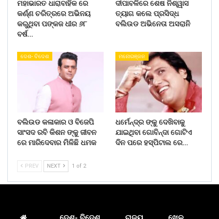
ମହାଭାରତ ଧାରାବାହିକ ରେ
ଦୀପାବଳିରେ ଶେଷ ନିଶ୍ୱାସ
କର୍ଣ୍ଣ ଚରିତ୍ରରେ ଅଭିନୟ
ତ୍ୟାଗ କଲେ ପ୍ରସିଦ୍ଧ
କରୁଥିବା ପଙ୍କଜ ଧୀର ୬୮
ବଲିଉଡ ଅଭିନେତା ଅସରାନି
ବର୍ଷ…
ଦେଶ- ବିଦେଶ
ମନୋରଞ୍ଜନ
ବଲିଉଡ କଳାକାର ଓ ବିଜେପି
ଧର୍ମେନ୍ଦ୍ର ଙ୍କୁ ଦେଖିବାକୁ
ସାଂସଦ ରବି କିଶନ ଙ୍କୁ ଜୀବନ
ଯାଇଥିବା ଗୋବିନ୍ଦା ଗୋଟିଏ
ରେ ମାରିଦେବାର ମିଳିଛି ଧମକ
ଦିନ ପରେ ହସ୍ପିଟାଲ ରେ…
PREV
NEXT
1 of 2
ଦେଶ- ବିଦେଶ
ରାଜ୍ୟ
ଖେଳ