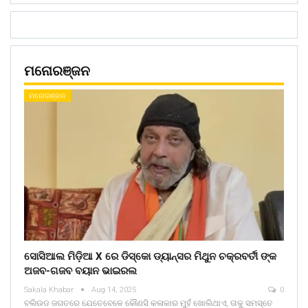
ମନୋରଞ୍ଜନ
ମନୋରଞ୍ଜନ
ସୋସିଆଲ ମିଡ଼ିଆ X ରେ ଡିସ୍କୋ ଡ୍ୟାନ୍ସର ମିଥୁନ ଚକ୍ରବର୍ତୀ ଙ୍କ
ଅଜବ-ଗଜବ ବୟାନ ଭାଇରଲ
Sakala Khabar
Aug 14, 2025
0
ବଲିଉଡ ଜଗତରେ ଯେତେବେଳେ କୌଣସି କଳାକାର ମୁହଁ ଖୋଲିଥାଏ, ତାକୁ ସମସ୍ତେ