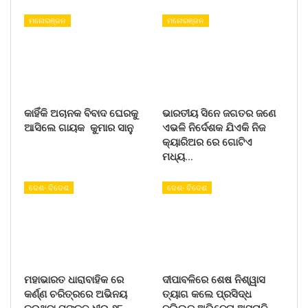
ମନୋରଞ୍ଜନ
ମନୋରଞ୍ଜନ
କାହିଁକି ଅଚାନକ ବିବାଦ ଘେରକୁ
ଭାରତୀୟ ସିନେ ଜଗତର ଜଣେ
ଆସିଲେ ଗାୟକ କୁମାର ସାନୁ
ଏଭଳି ନିର୍ଦେଶକ ଯିଏକି ନିଜ
କ୍ୟାରିଅର ରେ ଗୋଟିଏ
ମଧ୍ୟ…
ଦେଶ- ବିଦେଶ
ଦେଶ- ବିଦେଶ
ମହାଭାରତ ଧାରାବାହିକ ରେ
ଦୀପାବଳିରେ ଶେଷ ନିଶ୍ୱାସ
କର୍ଣ୍ଣ ଚରିତ୍ରରେ ଅଭିନୟ
ତ୍ୟାଗ କଲେ ପ୍ରସିଦ୍ଧ