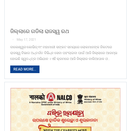
ଜିଲ୍ଲାରେ ଗଡିଲା ରାଜସ୍ୱ ରଥ
May 17, 2021
ବାଲେଶ୍ୱର-କୋଭିଡ୍-୧୯ ମହାମାରୀ ସଙ୍କଟ ସମୟରେ ଲୋକମାନଙ୍କ ନିକଟରେ
ରାଜସ୍ୱ ବିଭାଗ ଅନ୍ତର୍ଗତ ବିଭିନ୍ନ ସେବା ପହଂଚାଇବା ପାଇଁ ଆଜି ଜିଲ୍ଲାରେ ଆରମ୍ଭ
ହୋଇଛି ସ୍ୱତନ୍ତ୍ର ଅଭିଯାନ । ଏହି କ୍ରମରେ ଆଜି ଜିଲ୍ଲାର ବାଲିଆପାଳ ଓ…
READ MORE...