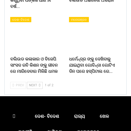
କରୁଥିବା ପଙ୍କଜ ଧୀର ୬୮
ବଲିଉଡ ଅଭିନେତା ଅସରାନି
ବର୍ଷ…
ଦେଶ- ବିଦେଶ
ମନୋରଞ୍ଜନ
ବଲିଉଡ କଳାକାର ଓ ବିଜେପି
ଧର୍ମେନ୍ଦ୍ର ଙ୍କୁ ଦେଖିବାକୁ
ସାଂସଦ ରବି କିଶନ ଙ୍କୁ ଜୀବନ
ଯାଇଥିବା ଗୋବିନ୍ଦା ଗୋଟିଏ
ରେ ମାରିଦେବାର ମିଳିଛି ଧମକ
ଦିନ ପରେ ହସ୍ପିଟାଲ ରେ…
PREV
NEXT
1 of 2
ଦେଶ- ବିଦେଶ
ରାଜ୍ୟ
ଖେଳ