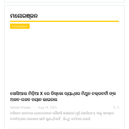
ମନୋରଞ୍ଜନ
ମନୋରଞ୍ଜନ
ସୋସିଆଲ ମିଡ଼ିଆ X ରେ ଡିସ୍କୋ ଡ୍ୟାନ୍ସର ମିଥୁନ ଚକ୍ରବର୍ତୀ ଙ୍କ
ଅଜବ-ଗଜବ ବୟାନ ଭାଇରଲ
Sakala Khabar
Aug 14, 2025
0
ବଲିଉଡ ଜଗତରେ ଯେତେବେଳେ କୌଣସି କଳାକାର ମୁହଁ ଖୋଲିଥାଏ, ତାକୁ ସମସ୍ତେ
ଚଳଚିତ୍ରର ଡାଇଲଗ ଭାବି ଶୁଣନ୍ତିନାହିଁ , କିନ୍ତୁ ବର୍ତମାନ ଯେଉଁ…