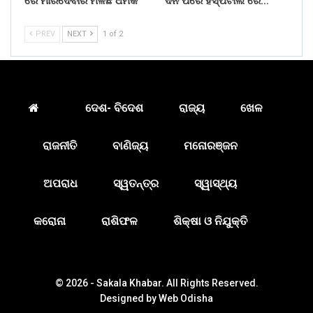
ରେ ମାରିଦେବାର ମିଳିଛି ଧମକ
ଦିନ ପରେ ହସ୍ପିଟାଲ ରେ…
PREV
NEXT
1 of 2
ଦେଶ- ବିଦେଶ
ରାଜ୍ୟ
ଖେଳ
ରାଜନୀତି
ବାଣିଜ୍ୟ
ମନୋରଞ୍ଜନ
ଅପରାଧ
ସ୍ୱତନ୍ତ୍ର
ସ୍ୱାସ୍ଥ୍ୟ
କରୋନା
ରାଶିଫଳ
ଶିକ୍ଷା ଓ ନିଯୁକ୍ତି
© 2026 - Sakala Khabar. All Rights Reserved.
Designed by
Web Odisha