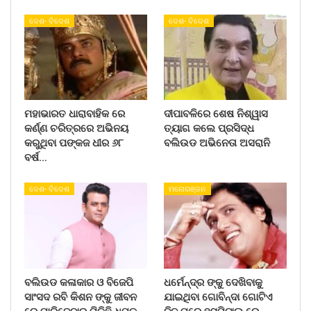
ଦେଶ- ବିଦେଶ
ଦେଶ- ବିଦେଶ
ମହାଭାରତ ଧାରାବାହିକ ରେ
ଦୀପାବଳିରେ ଶେଷ ନିଶ୍ୱାସ
କର୍ଣ୍ଣ ଚରିତ୍ରରେ ଅଭିନୟ
ତ୍ୟାଗ କଲେ ପ୍ରସିଦ୍ଧ
କରୁଥିବା ପଙ୍କଜ ଧୀର ୬୮
ବଲିଉଡ ଅଭିନେତା ଅସରାନି
ବର୍ଷ…
ଦେଶ- ବିଦେଶ
ମନୋରଞ୍ଜନ
ବଲିଉଡ କଳାକାର ଓ ବିଜେପି
ଧର୍ମେନ୍ଦ୍ର ଙ୍କୁ ଦେଖିବାକୁ
ସାଂସଦ ରବି କିଶନ ଙ୍କୁ ଜୀବନ
ଯାଇଥିବା ଗୋବିନ୍ଦା ଗୋଟିଏ