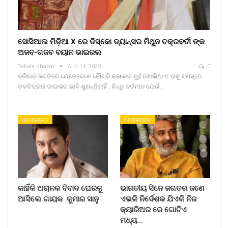
ସୋସିଆଲ ମିଡ଼ିଆ X ରେ ଡିସ୍କୋ ଡ୍ୟାନ୍ସର ମିଥୁନ ଚକ୍ରବର୍ତୀ ଙ୍କ
ଅଜବ-ଗଜବ ବୟାନ ଭାଇରଲ
Sakala Khabar
Aug 14, 2025
0
ବଲିଉଡ ଜଗତରେ ଯେତେବେଳେ କୌଣସି କଳାକାର ମୁହଁ ଖୋଲିଥାଏ, ତାକୁ ସମସ୍ତେ
ଚଳଚିତ୍ରର ଡାଇଲଗ ଭାବି ଶୁଣନ୍ତିନାହିଁ , କିନ୍ତୁ ବର୍ତମାନ ଯେଉଁ…
ମନୋରଞ୍ଜନ
ମନୋରଞ୍ଜନ
କାହିଁକି ଅଚାନକ ବିବାଦ ଘେରକୁ
ଭାରତୀୟ ସିନେ ଜଗତର ଜଣେ
ଆସିଲେ ଗାୟକ କୁମାର ସାନୁ
ଏଭଳି ନିର୍ଦେଶକ ଯିଏକି ନିଜ
କ୍ୟାରିଅର ରେ ଗୋଟିଏ
ମଧ୍ୟ…