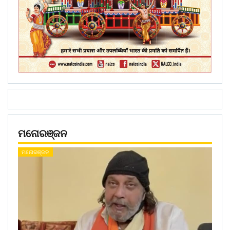
ମନୋରଞ୍ଜନ
ମନୋରଞ୍ଜନ