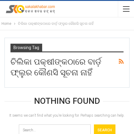
Home
ଚିଲିକା ପକ୍ଷୀଙ୍କଠାରେ ବାର୍ଡ଼ ଫ୍ଲୁର କୌଣସି ସୂଚନା ନାହିଁ
Browsing Tag
ଚିଲିକା ପକ୍ଷୀଙ୍କଠାରେ ବାର୍ଡ଼
ଫ୍ଲୁର କୌଣସି ସୂଚନା ନାହିଁ
NOTHING FOUND
It seems we can’t find what you’re looking for. Perhaps searching can help.