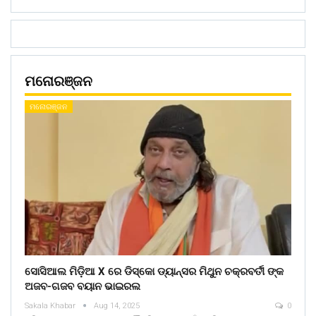
ମନୋରଞ୍ଜନ
ମନୋରଞ୍ଜନ
ସୋସିଆଲ ମିଡ଼ିଆ X ରେ ଡିସ୍କୋ ଡ୍ୟାନ୍ସର ମିଥୁନ ଚକ୍ରବର୍ତୀ ଙ୍କ
ଅଜବ-ଗଜବ ବୟାନ ଭାଇରଲ
Sakala Khabar
Aug 14, 2025
0