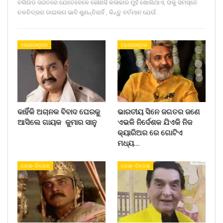
ବଲିଉଡ ଜଗତରେ ଯେତେବେଳେ କୌଣସି କଳାକାର ମୁହଁ ଖୋଲିଥାଏ, ତାକୁ ସମସ୍ତେ
ଚଳଚିତ୍ରର ଡାଇଲଗ ଭାବି ଶୁଣନ୍ତିନାହିଁ , କିନ୍ତୁ ବର୍ତମାନ ଯେଉଁ…
ମନୋରଞ୍ଜନ
ମନୋରଞ୍ଜନ
କାହିଁକି ଅଚାନକ ବିବାଦ ଘେରକୁ
ଭାରତୀୟ ସିନେ ଜଗତର ଜଣେ
ଆସିଲେ ଗାୟକ କୁମାର ସାନୁ
ଏଭଳି ନିର୍ଦେଶକ ଯିଏକି ନିଜ
କ୍ୟାରିଅର ରେ ଗୋଟିଏ
ମଧ୍ୟ…
ଦେଶ- ବିଦେଶ
ଦେଶ- ବିଦେଶ