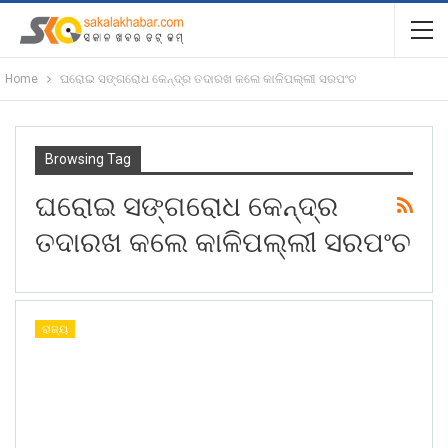
Home
ଘରୋଇ ସଙ୍ଗରୋଧ କେନ୍ଦ୍ର ତଦାରଖ କଲେ କାଳିପଲ୍ଲୀ ସରପଂଚ
Browsing Tag
ଘରୋଇ ସଙ୍ଗରୋଧ କେନ୍ଦ୍ର
ତଦାରଖ କଲେ କାଳିପଲ୍ଲୀ ସରପଂଚ
ରାଜ୍ୟ