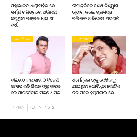
ମହାଭାରତ ଧାରାବାହିକ ରେ
ଦୀପାବଳିରେ ଶେଷ ନିଶ୍ୱାସ
କର୍ଣ୍ଣ ଚରିତ୍ରରେ ଅଭିନୟ
ତ୍ୟାଗ କଲେ ପ୍ରସିଦ୍ଧ
କରୁଥିବା ପଙ୍କଜ ଧୀର ୬୮
ବଲିଉଡ ଅଭିନେତା ଅସରାନି
ବର୍ଷ…
ଦେଶ- ବିଦେଶ
ମନୋରଞ୍ଜନ
ବଲିଉଡ କଳାକାର ଓ ବିଜେପି
ଧର୍ମେନ୍ଦ୍ର ଙ୍କୁ ଦେଖିବାକୁ
ସାଂସଦ ରବି କିଶନ ଙ୍କୁ ଜୀବନ
ଯାଇଥିବା ଗୋବିନ୍ଦା ଗୋଟିଏ
ରେ ମାରିଦେବାର ମିଳିଛି ଧମକ
ଦିନ ପରେ ହସ୍ପିଟାଲ ରେ…
PREV
NEXT
1 of 2