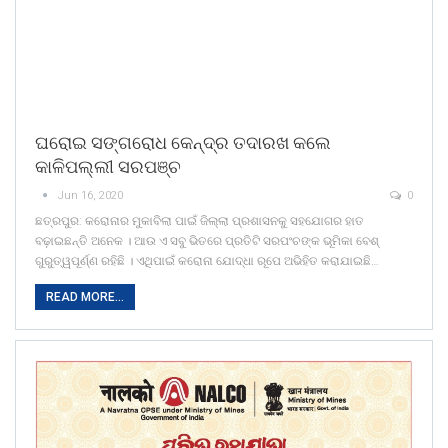
ଘରୋଇ ସଙ୍ଗରୋଧ କେନ୍ଦ୍ର ତଦାରଖ କଲେ
କାଳିପଲ୍ଲୀ ସରପଞ୍ଚ
Jun 16, 2020
0
ଛତ୍ରପୁର: କରୋନାର ମୁକାବିଲା ପାଇଁ ଜିଲ୍ଲା ପ୍ରଶାସନକୁ ସହଯୋଗର ହାତ
ବଢ଼ାଇଛନ୍ତି ଅନେକ । ଆଉ ଏ ସବୁ ଭିତରେ ପ୍ରତିଟି ସରପଂଚଙ୍କ ଭୂମିକା ବେଶ୍
ଗୁରୁତ୍ୱପୂର୍ଣ୍ଣ ରହିଛି । ଏଥିପାଇଁ କରୋନା ଯୋଦ୍ଧା ରୂପେ ଅଭିହିତ କରାଯାଇଛି…
READ MORE...