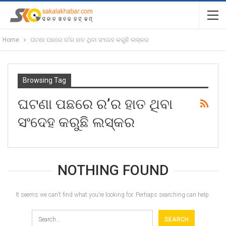
Home
ଘଟଣା ପଛରେ ର’ର ହାତ ଥିବା ସଂଦେହ କରୁଛି ଲସ୍କର
Browsing Tag
ଘଟଣା ପଛରେ ର’ର ହାତ ଥିବା
ସଂଦେହ କରୁଛି ଲସ୍କର
NOTHING FOUND
It seems we can’t find what you’re looking for. Perhaps searching can help.