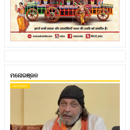
ମନୋରଞ୍ଜନ
ମନୋରଞ୍ଜନ