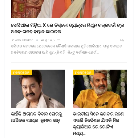
ସୋସିଆଲ ମିଡ଼ିଆ X ରେ ଡିସ୍କୋ ଡ୍ୟାନ୍ସର ମିଥୁନ ଚକ୍ରବର୍ତୀ ଙ୍କ
ଅଜବ-ଗଜବ ବୟାନ ଭାଇରଲ
Sakala Khabar
Aug 14, 2025
0
ବଲିଉଡ ଜଗତରେ ଯେତେବେଳେ କୌଣସି କଳାକାର ମୁହଁ ଖୋଲିଥାଏ, ତାକୁ ସମସ୍ତେ
ଚଳଚିତ୍ରର ଡାଇଲଗ ଭାବି ଶୁଣନ୍ତିନାହିଁ , କିନ୍ତୁ ବର୍ତମାନ ଯେଉଁ…
ମନୋରଞ୍ଜନ
ମନୋରଞ୍ଜନ
କାହିଁକି ଅଚାନକ ବିବାଦ ଘେରକୁ
ଭାରତୀୟ ସିନେ ଜଗତର ଜଣେ
ଆସିଲେ ଗାୟକ କୁମାର ସାନୁ
ଏଭଳି ନିର୍ଦେଶକ ଯିଏକି ନିଜ
କ୍ୟାରିଅର ରେ ଗୋଟିଏ
ମଧ୍ୟ…