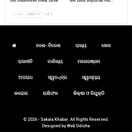
ରେ ମାରିଦେବାର ମିଳିଛି ଧମକ
ଦିନ ପରେ ହସ୍ପିଟାଲ ରେ…
PREV
NEXT
1 of 2
ଦେଶ- ବିଦେଶ
ରାଜ୍ୟ
ଖେଳ
ରାଜନୀତି
ବାଣିଜ୍ୟ
ମନୋରଞ୍ଜନ
ଅପରାଧ
ସ୍ୱତନ୍ତ୍ର
ସ୍ୱାସ୍ଥ୍ୟ
କରୋନା
ରାଶିଫଳ
ଶିକ୍ଷା ଓ ନିଯୁକ୍ତି
© 2026 - Sakala Khabar. All Rights Reserved.
Designed by
Web Odisha