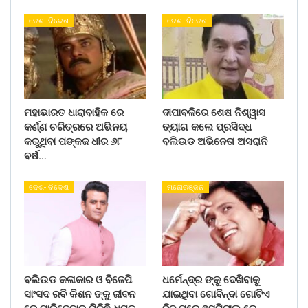
ଦେଶ- ବିଦେଶ
ଦେଶ- ବିଦେଶ
ମହାଭାରତ ଧାରାବାହିକ ରେ
ଦୀପାବଳିରେ ଶେଷ ନିଶ୍ୱାସ
କର୍ଣ୍ଣ ଚରିତ୍ରରେ ଅଭିନୟ
ତ୍ୟାଗ କଲେ ପ୍ରସିଦ୍ଧ
କରୁଥିବା ପଙ୍କଜ ଧୀର ୬୮
ବଲିଉଡ ଅଭିନେତା ଅସରାନି
ବର୍ଷ…
ଦେଶ- ବିଦେଶ
ମନୋରଞ୍ଜନ
ବଲିଉଡ କଳାକାର ଓ ବିଜେପି
ଧର୍ମେନ୍ଦ୍ର ଙ୍କୁ ଦେଖିବାକୁ
ସାଂସଦ ରବି କିଶନ ଙ୍କୁ ଜୀବନ
ଯାଇଥିବା ଗୋବିନ୍ଦା ଗୋଟିଏ