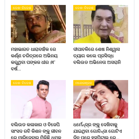
ଦେଶ- ବିଦେଶ
ଦେଶ- ବିଦେଶ
ମହାଭାରତ ଧାରାବାହିକ ରେ
ଦୀପାବଳିରେ ଶେଷ ନିଶ୍ୱାସ
କର୍ଣ୍ଣ ଚରିତ୍ରରେ ଅଭିନୟ
ତ୍ୟାଗ କଲେ ପ୍ରସିଦ୍ଧ
କରୁଥିବା ପଙ୍କଜ ଧୀର ୬୮
ବଲିଉଡ ଅଭିନେତା ଅସରାନି
ବର୍ଷ…
ଦେଶ- ବିଦେଶ
ମନୋରଞ୍ଜନ
ବଲିଉଡ କଳାକାର ଓ ବିଜେପି
ଧର୍ମେନ୍ଦ୍ର ଙ୍କୁ ଦେଖିବାକୁ
ସାଂସଦ ରବି କିଶନ ଙ୍କୁ ଜୀବନ
ଯାଇଥିବା ଗୋବିନ୍ଦା ଗୋଟିଏ
ରେ ମାରିଦେବାର ମିଳିଛି ଧମକ
ଦିନ ପରେ ହସ୍ପିଟାଲ ରେ…