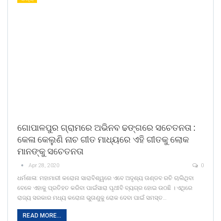
ଗୋପାଳପୁର ଗ୍ରାମରେ ଅଭିନବ ଢଙ୍ଗରେ ସଚେତନତା :
କେଳା କେଲୁଣି ନାଚ ଗୀତ ମାଧ୍ୟରେ ଏହି ଗୀତକୁ ଲୋକ
ମାନଙ୍କୁ ସଚେତନତା
Apr 28, 2020
0
ଧର୍ମଶାଳା: ମହାମାରୀ କରୋନା ସାରାବିଶ୍ୱରେ ଏବେ ଅଦୃଶ୍ୟ ତାଣ୍ଡବ ରଚି ଚାଲିଥିବା
ବେଳେ ଏହାକୁ ପ୍ରତିହତ କରିବା ପାଇଁସାରା ପୃଥୀବି ବ୍ୟଗ୍ର ହୋଇ ଉଠଛି । ଏଥିରେ
ରାଜ୍ୟ ସରକାର ମଧ୍ୟ କରୋନା ଭୁତାଣୁକୁ ରୋକ ଦେବା ପାଇଁ ସମସ୍ତ…
READ MORE...