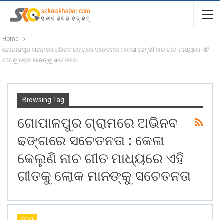
Home
ଗୋପାଳପୁର ଗ୍ରାମରେ ଅଭିନବ ଢଙ୍ଗରେ ସଚେତନତା : କେଳା କେଲୁଣି ନାଚ ଗୀତ ମାଧ୍ୟରେ ଏହି
ଗୀତକୁ ଲୋକ ମାନଙ୍କୁ ସଚେତନତା
Browsing Tag
ଗୋପାଳପୁର ଗ୍ରାମରେ ଅଭିନବ
ଢଙ୍ଗରେ ସଚେତନତା : କେଳା
କେଲୁଣି ନାଚ ଗୀତ ମାଧ୍ୟରେ ଏହି
ଗୀତକୁ ଲୋକ ମାନଙ୍କୁ ସଚେତନତା
ରାଜ୍ୟ