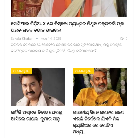
ସୋସିଆଲ ମିଡ଼ିଆ X ରେ ଡିସ୍କୋ ଡ୍ୟାନ୍ସର ମିଥୁନ ଚକ୍ରବର୍ତୀ ଙ୍କ
ଅଜବ-ଗଜବ ବୟାନ ଭାଇରଲ
Sakala Khabar
Aug 14, 2025
0
ବଲିଉଡ ଜଗତରେ ଯେତେବେଳେ କୌଣସି କଳାକାର ମୁହଁ ଖୋଲିଥାଏ, ତାକୁ ସମସ୍ତେ
ଚଳଚିତ୍ରର ଡାଇଲଗ ଭାବି ଶୁଣନ୍ତିନାହିଁ , କିନ୍ତୁ ବର୍ତମାନ ଯେଉଁ…
ମନୋରଞ୍ଜନ
ମନୋରଞ୍ଜନ
କାହିଁକି ଅଚାନକ ବିବାଦ ଘେରକୁ
ଭାରତୀୟ ସିନେ ଜଗତର ଜଣେ
ଆସିଲେ ଗାୟକ କୁମାର ସାନୁ
ଏଭଳି ନିର୍ଦେଶକ ଯିଏକି ନିଜ
କ୍ୟାରିଅର ରେ ଗୋଟିଏ
ମଧ୍ୟ…