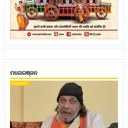
ମନୋରଞ୍ଜନ
ମନୋରଞ୍ଜନ