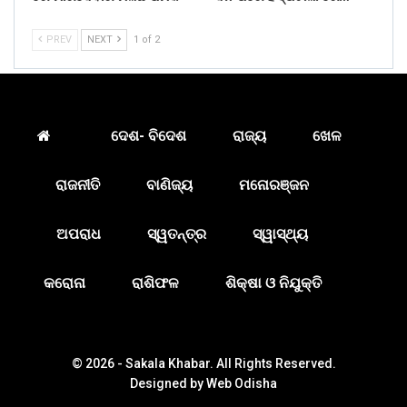
PREV
NEXT
1 of 2
ଦେଶ- ବିଦେଶ
ରାଜ୍ୟ
ଖେଳ
ରାଜନୀତି
ବାଣିଜ୍ୟ
ମନୋରଞ୍ଜନ
ଅପରାଧ
ସ୍ୱତନ୍ତ୍ର
ସ୍ୱାସ୍ଥ୍ୟ
କରୋନା
ରାଶିଫଳ
ଶିକ୍ଷା ଓ ନିଯୁକ୍ତି
© 2026 - Sakala Khabar. All Rights Reserved.
Designed by
Web Odisha