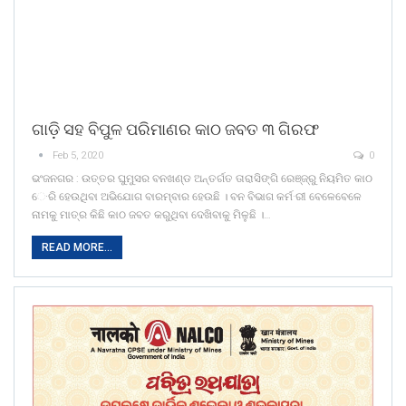
ଗାଡ଼ି ସହ ବିପୁଳ ପରିମାଣର କାଠ ଜବତ ୩ ଗିରଫ
Feb 5, 2020
0
ଭଂଜନଗର : ଉତ୍ତର ଘୁମୁସର ବନଖଣ୍ଡ ଅନ୍ତର୍ଗତ ତାରାସିଙ୍ଗି ରେଞ୍ଜ୍ରୁ ନିୟମିତ କାଠ
େ·ରି ହେଉଥିବା ଅଭିଯୋଗ ବାରମ୍ବାର ହେଉଛି । ବନ ବିଭାଗ କର୍ମ·ରୀ ବେଳେବେଳେ
ନାମକୁ ମାତ୍ର କିଛି କାଠ ଜବତ କରୁଥିବା ଦେଖିବାକୁ ମିଳୁଛି ।…
READ MORE...