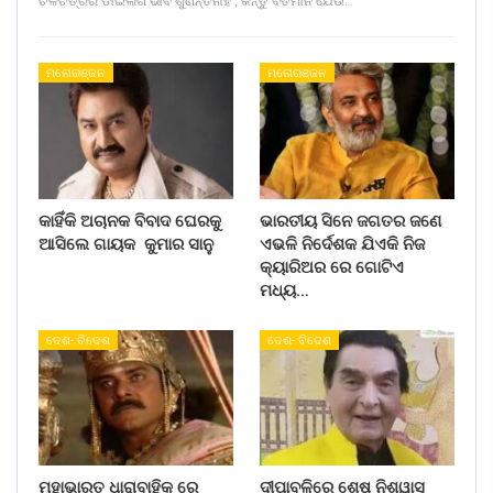
ଚଳଚିତ୍ରର ଡାଇଲଗ ଭାବି ଶୁଣନ୍ତିନାହିଁ , କିନ୍ତୁ ବର୍ତମାନ ଯେଉଁ…
ମନୋରଞ୍ଜନ
ମନୋରଞ୍ଜନ
କାହିଁକି ଅଚାନକ ବିବାଦ ଘେରକୁ
ଭାରତୀୟ ସିନେ ଜଗତର ଜଣେ
ଆସିଲେ ଗାୟକ କୁମାର ସାନୁ
ଏଭଳି ନିର୍ଦେଶକ ଯିଏକି ନିଜ
କ୍ୟାରିଅର ରେ ଗୋଟିଏ
ମଧ୍ୟ…
ଦେଶ- ବିଦେଶ
ଦେଶ- ବିଦେଶ
ମହାଭାରତ ଧାରାବାହିକ ରେ
ଦୀପାବଳିରେ ଶେଷ ନିଶ୍ୱାସ