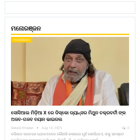
ମନୋରଞ୍ଜନ
ମନୋରଞ୍ଜନ
ସୋସିଆଲ ମିଡ଼ିଆ X ରେ ଡିସ୍କୋ ଡ୍ୟାନ୍ସର ମିଥୁନ ଚକ୍ରବର୍ତୀ ଙ୍କ
ଅଜବ-ଗଜବ ବୟାନ ଭାଇରଲ
Sakala Khabar
Aug 14, 2025
0
ବଲିଉଡ ଜଗତରେ ଯେତେବେଳେ କୌଣସି କଳାକାର ମୁହଁ ଖୋଲିଥାଏ, ତାକୁ ସମସ୍ତେ