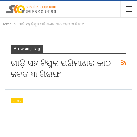
Home
ଗାଡ଼ି ସହ ବିପୁଳ ପରିମାଣର କାଠ ଜବତ ୩ ଗିରଫ
Browsing Tag
ଗାଡ଼ି ସହ ବିପୁଳ ପରିମାଣର କାଠ
ଜବତ ୩ ଗିରଫ
ରାଜ୍ୟ