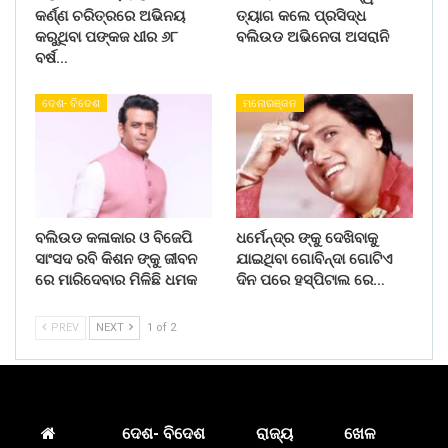
କର୍ଣ୍ଣ ଚରିତ୍ରରେ ଅଭିନୟ
ତ୍ୟାଗ କଲେ ପ୍ରସିଦ୍ଧ
କରୁଥିବା ପଙ୍କଜ ଧୀର ୬୮
ବଲିଉଡ ଅଭିନେତା ଅସରାନି
ବର୍ଷ…
ଦେଶ- ବିଦେଶ
ମନୋରଞ୍ଜନ
ବଲିଉଡ କଳାକାର ଓ ବିଜେପି
ଧର୍ମେନ୍ଦ୍ର ଙ୍କୁ ଦେଖିବାକୁ
ସାଂସଦ ରବି କିଶନ ଙ୍କୁ ଜୀବନ
ଯାଇଥିବା ଗୋବିନ୍ଦା ଗୋଟିଏ
ରେ ମାରିଦେବାର ମିଳିଛି ଧମକ
ଦିନ ପରେ ହସ୍ପିଟାଲ ରେ…
PREV
NEXT
1 of 2
ଦେଶ- ବିଦେଶ
ରାଜ୍ୟ
ଖେଳ