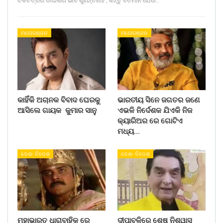
ଚଳଚିତ୍ରର ଡାଇଲଗ ଭାବି ଶୁଣନ୍ତିନାହିଁ , କିନ୍ତୁ ବର୍ତମାନ ଯେଉଁ…
ମନୋରଞ୍ଜନ
ମନୋରଞ୍ଜନ
କାହିଁକି ଅଚାନକ ବିବାଦ ଘେରକୁ
ଭାରତୀୟ ସିନେ ଜଗତର ଜଣେ
ଆସିଲେ ଗାୟକ କୁମାର ସାନୁ
ଏଭଳି ନିର୍ଦେଶକ ଯିଏକି ନିଜ
କ୍ୟାରିଅର ରେ ଗୋଟିଏ
ମଧ୍ୟ…
ଦେଶ- ବିଦେଶ
ଦେଶ- ବିଦେଶ
ମହାଭାରତ ଧାରାବାହିକ ରେ
ଦୀପାବଳିରେ ଶେଷ ନିଶ୍ୱାସ