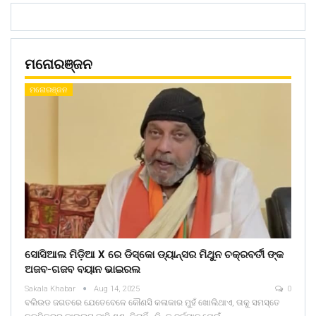
ମନୋରଞ୍ଜନ
ମନୋରଞ୍ଜନ
ସୋସିଆଲ ମିଡ଼ିଆ X ରେ ଡିସ୍କୋ ଡ୍ୟାନ୍ସର ମିଥୁନ ଚକ୍ରବର୍ତୀ ଙ୍କ
ଅଜବ-ଗଜବ ବୟାନ ଭାଇରଲ
Sakala Khabar
Aug 14, 2025
0
ବଲିଉଡ ଜଗତରେ ଯେତେବେଳେ କୌଣସି କଳାକାର ମୁହଁ ଖୋଲିଥାଏ, ତାକୁ ସମସ୍ତେ