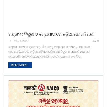
ଗଞ୍ଜାମ : ବିଜୁଳୀ ଓ ବଜ୍ରାଘାତ ରେ ନଡ଼ିଆ ଗଛ ଜଳିଗଲା।
May 6, 2020
0
ଗଞ୍ଜାମ : ଗଞ୍ଜାମ ବ୍ଲକ ଅନ୍ତର୍ଗତ ମଲାଡ଼ ପଞ୍ଚାୟତ ର ପଣିବନ୍ଧ ଗ୍ରାମାରେ
ଆର.ଗୋବିନ୍ଦ ଙ୍କ ବାଡ଼ିରେ ରହିଥିବା ନଡ଼ିଆ ଗଛ ବିଜୁଳୀ ଓ ଘଡଘଡି ମାଡ଼ ରେ
ଜଳିଯାଇଛି। ଗଛଟି ଜଳିଯାଉଥିବା ଦେଖିବା ପାଇଁ ଗ୍ରାମବାସୀ ଙ୍କ ଭିଡ଼…
READ MORE...