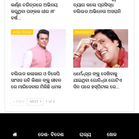
କର୍ଣ୍ଣ ଚରିତ୍ରରେ ଅଭିନୟ
ତ୍ୟାଗ କଲେ ପ୍ରସିଦ୍ଧ
କରୁଥିବା ପଙ୍କଜ ଧୀର ୬୮
ବଲିଉଡ ଅଭିନେତା ଅସରାନି
ବର୍ଷ…
ଦେଶ- ବିଦେଶ
ମନୋରଞ୍ଜନ
ବଲିଉଡ କଳାକାର ଓ ବିଜେପି
ଧର୍ମେନ୍ଦ୍ର ଙ୍କୁ ଦେଖିବାକୁ
ସାଂସଦ ରବି କିଶନ ଙ୍କୁ ଜୀବନ
ଯାଇଥିବା ଗୋବିନ୍ଦା ଗୋଟିଏ
ରେ ମାରିଦେବାର ମିଳିଛି ଧମକ
ଦିନ ପରେ ହସ୍ପିଟାଲ ରେ…
PREV
NEXT
1 of 2
ଦେଶ- ବିଦେଶ
ରାଜ୍ୟ
ଖେଳ