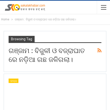
Home
ଗଞ୍ଜାମ : ବିଜୁଳୀ ଓ ବଜ୍ରାଘାତ ରେ ନଡ଼ିଆ ଗଛ ଜଳିଗଲା।
Browsing Tag
ଗଞ୍ଜାମ : ବିଜୁଳୀ ଓ ବଜ୍ରାଘାତ
ରେ ନଡ଼ିଆ ଗଛ ଜଳିଗଲା।
ରାଜ୍ୟ