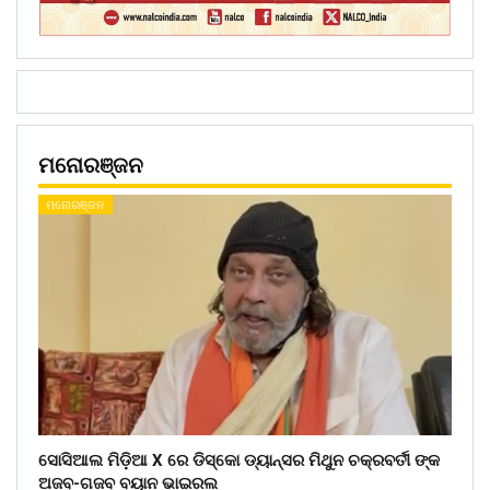
ମନୋରଞ୍ଜନ
ମନୋରଞ୍ଜନ
ସୋସିଆଲ ମିଡ଼ିଆ X ରେ ଡିସ୍କୋ ଡ୍ୟାନ୍ସର ମିଥୁନ ଚକ୍ରବର୍ତୀ ଙ୍କ
ଅଜବ-ଗଜବ ବୟାନ ଭାଇରଲ