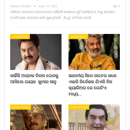
Sakala Khabar
Aug 14, 2025
0
ବଲିଉଡ ଜଗତରେ ଯେତେବେଳେ କୌଣସି କଳାକାର ମୁହଁ ଖୋଲିଥାଏ, ତାକୁ ସମସ୍ତେ
ଚଳଚିତ୍ରର ଡାଇଲଗ ଭାବି ଶୁଣନ୍ତିନାହିଁ , କିନ୍ତୁ ବର୍ତମାନ ଯେଉଁ…
ମନୋରଞ୍ଜନ
ମନୋରଞ୍ଜନ
କାହିଁକି ଅଚାନକ ବିବାଦ ଘେରକୁ
ଭାରତୀୟ ସିନେ ଜଗତର ଜଣେ
ଆସିଲେ ଗାୟକ କୁମାର ସାନୁ
ଏଭଳି ନିର୍ଦେଶକ ଯିଏକି ନିଜ
କ୍ୟାରିଅର ରେ ଗୋଟିଏ
ମଧ୍ୟ…
ଦେଶ- ବିଦେଶ
ଦେଶ- ବିଦେଶ