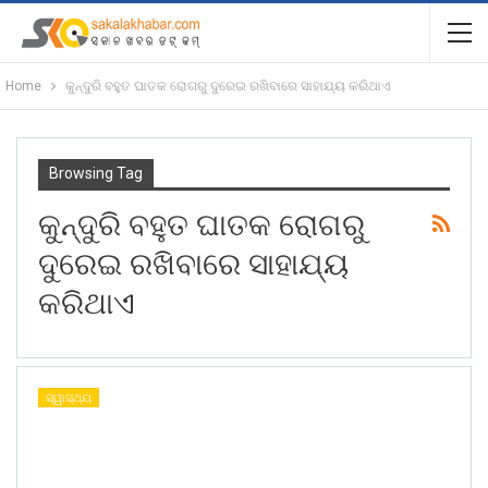
Home
କୁନ୍ଦୁରି ବହୁତ ଘାତକ ରୋଗରୁ ଦୁରେଇ ରଖିବାରେ ସାହାଯ୍ୟ କରିଥାଏ
Browsing Tag
କୁନ୍ଦୁରି ବହୁତ ଘାତକ ରୋଗରୁ
ଦୁରେଇ ରଖିବାରେ ସାହାଯ୍ୟ
କରିଥାଏ
ସ୍ୱାସ୍ଥ୍ୟ