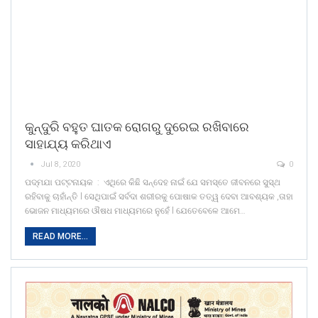
କୁନ୍ଦୁରି ବହୁତ ଘାତକ ରୋଗରୁ ଦୁରେଇ ରଖିବାରେ
ସାହାଯ୍ୟ କରିଥାଏ
Jul 8, 2020
0
ପଦ୍ମଯା ପଟ୍ଟନାୟକ : ଏଥିରେ କିଛି ସନ୍ଦେହ ନାଇଁ ଯେ ସମସ୍ତେ ଜୀବନରେ ସୁସ୍ଥ
ରହିବାକୁ ଚାହାଁନ୍ତି l ସେଥିପାଇଁ ସର୍ବଦା ଶରୀରକୁ ପୋଷାକ ତତ୍ୱ ଦେବା ଆବଶ୍ୟକ ,ତାହା
ଭୋଜନ ମାଧ୍ୟମରେ ଔଷଧ ମାଧ୍ୟମରେ ନୁହେଁ l ଯେତେବେଳେ ଆମେ…
READ MORE...