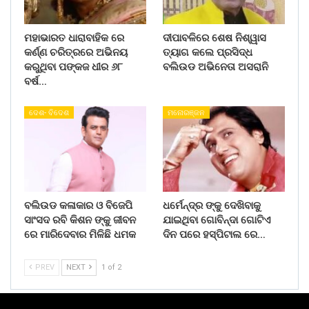
ମହାଭାରତ ଧାରାବାହିକ ରେ
ଦୀପାବଳିରେ ଶେଷ ନିଶ୍ୱାସ
କର୍ଣ୍ଣ ଚରିତ୍ରରେ ଅଭିନୟ
ତ୍ୟାଗ କଲେ ପ୍ରସିଦ୍ଧ
କରୁଥିବା ପଙ୍କଜ ଧୀର ୬୮
ବଲିଉଡ ଅଭିନେତା ଅସରାନି
ବର୍ଷ…
ଦେଶ- ବିଦେଶ
ମନୋରଞ୍ଜନ
ବଲିଉଡ କଳାକାର ଓ ବିଜେପି
ଧର୍ମେନ୍ଦ୍ର ଙ୍କୁ ଦେଖିବାକୁ
ସାଂସଦ ରବି କିଶନ ଙ୍କୁ ଜୀବନ
ଯାଇଥିବା ଗୋବିନ୍ଦା ଗୋଟିଏ
ରେ ମାରିଦେବାର ମିଳିଛି ଧମକ
ଦିନ ପରେ ହସ୍ପିଟାଲ ରେ…
PREV
NEXT
1 of 2